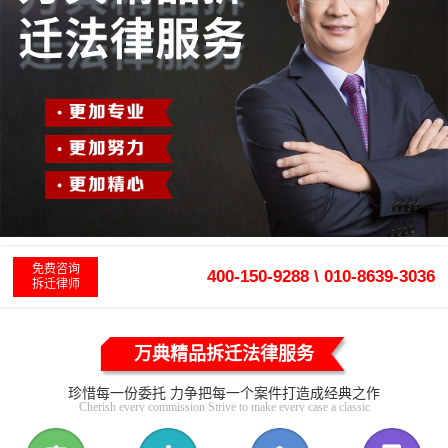
免费咨询
400-150-9288 \ 010-8639-3036
拆迁律师
万典精品拆迁法律服务
珍惜每一份委托 力争把每一个案件打造成经典之作
Cherish every commission Strive to make every case a classic