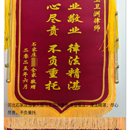
河北石家庄当事人赠与王卫洲律师 专业敬业，律法精湛；尽心
尽责，不负重托