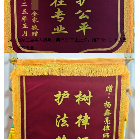
河北石家庄当事人赠与万典律所 捍卫正义，维护公平；不负重
托，胜在专业