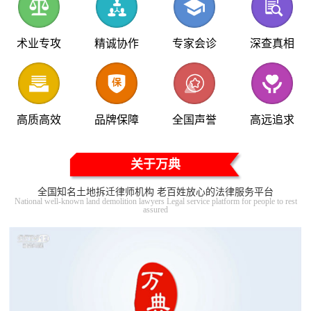
术业专攻
精诚协作
专家会诊
深查真相
高质高效
品牌保障
全国声誉
高远追求
关于万典
全国知名土地拆迁律师机构 老百姓放心的法律服务平台
National well-known land demolition lawyers Legal service platform for people to rest
assured