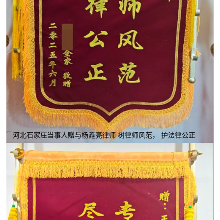
河北石家庄当事人赠与杨鑫亮律师 树律师风范， 护法律公正