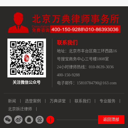
联系我们
地址：
北京市丰台区南三环西路16
号搜宝商务中心三号楼1808室
24小时律师热线：010-8639-3036
400-150-9288
关注微信公众号
电子邮件：15810784790@163.com
新闻
选登案例
万典讲堂
联系我们
专业服务
北京拆迁律师
返回顶部