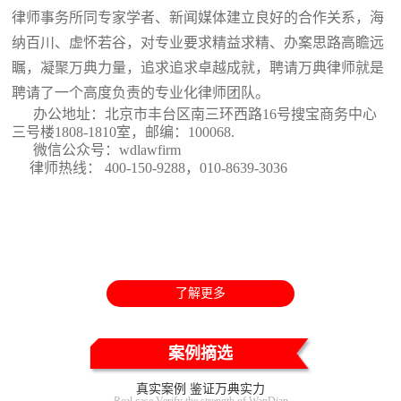
律师事务所同专家学者、新闻媒体建立良好的合作关系，海
纳百川、虚怀若谷，对专业要求精益求精、办案思路高瞻远
瞩，凝聚万典力量，追求追求卓越成就，聘请万典律师就是
聘请了一个高度负责的专业化律师团队。
办公地址：北京市丰台区南三环西路16号搜宝商务中心
三号楼1808-1810室
，邮编：100068.
微信公众号：wdlawfirm
律师热线： 400-150-9288，010-8639-3036
了解更多
案例摘选
真实案例 鉴证万典实力
Real case Verify the strength of WanDian