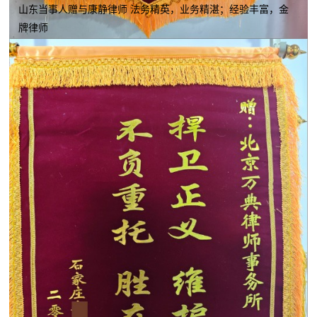
山东当事人赠与康静律师 法务精英，业务精湛；经验丰富，金
牌律师