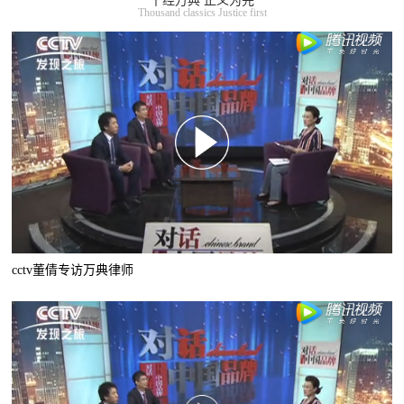
千经万典 正义为先
Thousand classics Justice first
cctv董倩专访万典律师