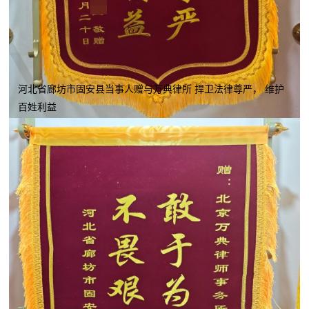
河北省廊坊市固安县当事人赠与万典律所 捍卫法律尊严， 维护
百姓利益