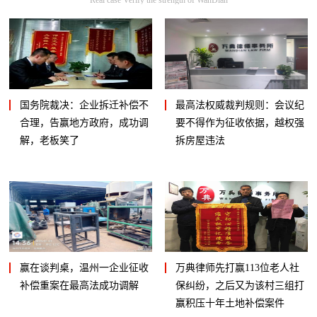
国务院裁决：企业拆迁补偿不
最高法权威裁判规则：会议纪
合理，告赢地方政府，成功调
要不得作为征收依据，越权强
解，老板笑了
拆房屋违法
赢在谈判桌，温州一企业征收
万典律师先打赢113位老人社
补偿重案在最高法成功调解
保纠纷，之后又为该村三组打
赢积压十年土地补偿案件