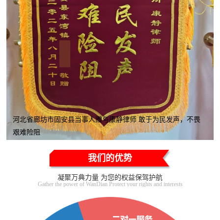
河北省廊坊市固安县当事人赠与康静律师 敢于为民发声，不畏
艰难险阻
我们的优势
凝聚万典力量 为您的权益保驾护航
Gather the power of WanDian Protect your rights and interests