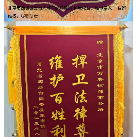
北京市西城区当事人赠与纪峥律师 护我权益，胜似亲人； 智辩
维权，尽职尽责