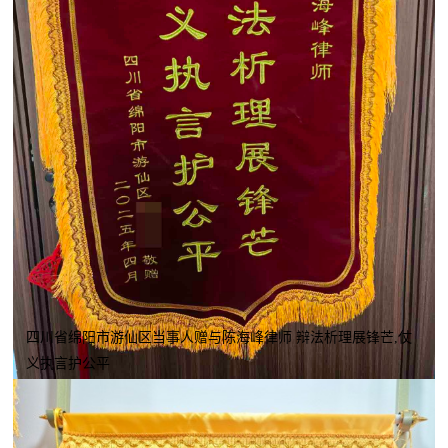
四川省绵阳市游仙区当事人赠与陈海峰律师 辩法析理展锋芒,仗
义执言护公平