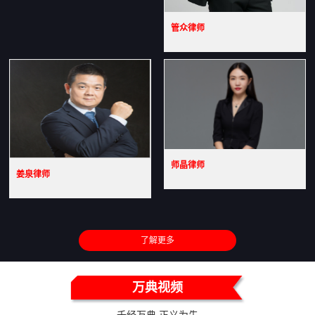
管众律师
师晶律师
姜泉律师
了解更多
万典视频