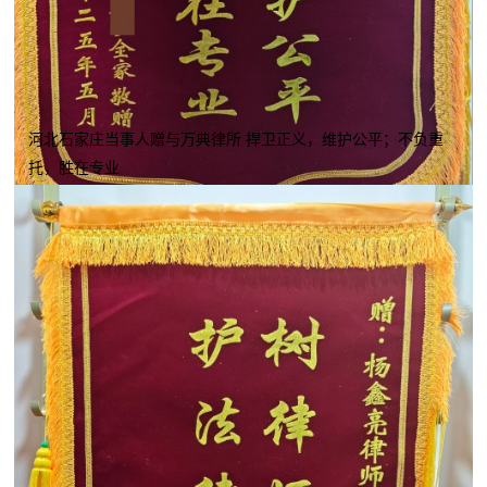
河北石家庄当事人赠与万典律所 捍卫正义，维护公平；不负重
托，胜在专业