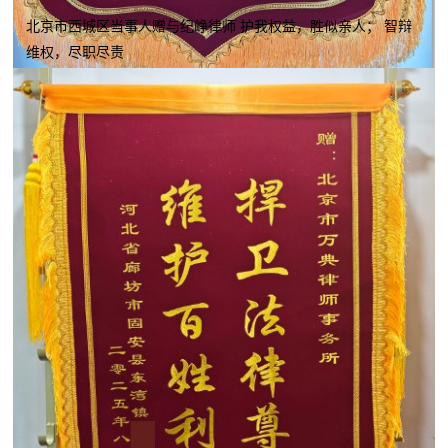
北京市西城区当事人赠与纪峥律师 护我权益，胜似亲人； 智辩
维权，尽职尽责