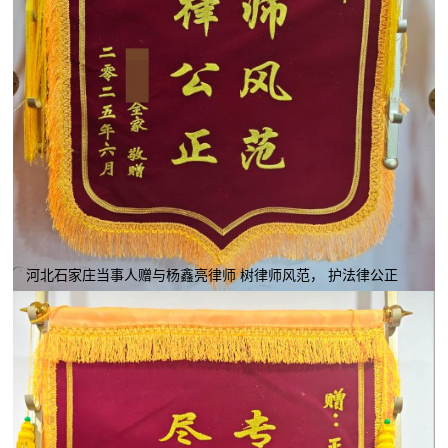
河北石家庄当事人赠与杨鑫亮律师 树律师风范， 护法律公正