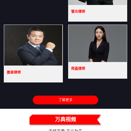
管众律师
师晶律师
姜泉律师
了解更多
万典视频