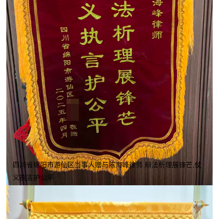
四川省绵阳市游仙区当事人赠与陈海峰律师 辩法析理展锋芒,仗
义执言护公平