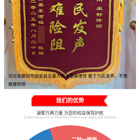
河北省廊坊市固安县当事人赠与康静律师 敢于为民发声，不畏
艰难险阻
我们的优势
凝聚万典力量 为您的权益保驾护航
Gather the power of WanDian Protect your rights and interests