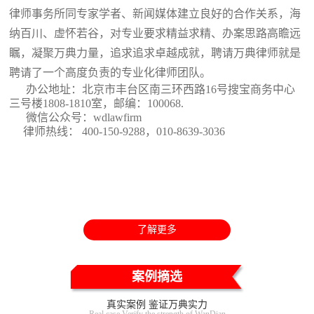
律师事务所同专家学者、新闻媒体建立良好的合作关系，海
纳百川、虚怀若谷，对专业要求精益求精、办案思路高瞻远
瞩，凝聚万典力量，追求追求卓越成就，聘请万典律师就是
聘请了一个高度负责的专业化律师团队。
办公地址：北京市丰台区南三环西路16号搜宝商务中心
三号楼1808-1810室
，邮编：100068.
微信公众号：wdlawfirm
律师热线： 400-150-9288，010-8639-3036
了解更多
案例摘选
真实案例 鉴证万典实力
Real case Verify the strength of WanDian