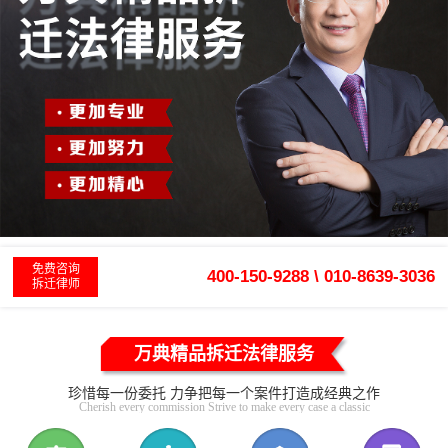
免费咨询
400-150-9288 \ 010-8639-3036
拆迁律师
万典精品拆迁法律服务
珍惜每一份委托 力争把每一个案件打造成经典之作
Cherish every commission Strive to make every case a classic