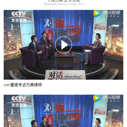
千经万典 正义为先
Thousand classics Justice first
cctv董倩专访万典律师