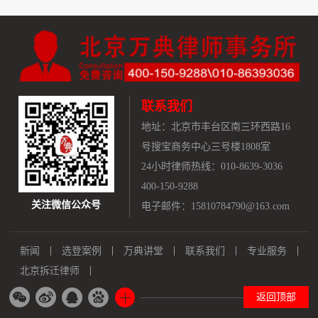
联系我们
地址：
北京市丰台区南三环西路16
号搜宝商务中心三号楼1808室
24小时律师热线：010-8639-3036
400-150-9288
关注微信公众号
电子邮件：15810784790@163.com
新闻
选登案例
万典讲堂
联系我们
专业服务
北京拆迁律师
返回顶部