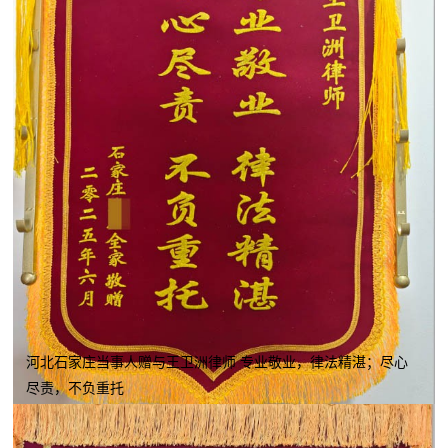
河北石家庄当事人赠与王卫洲律师 专业敬业，律法精湛；尽心
尽责，不负重托