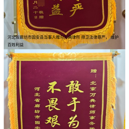
河北省廊坊市固安县当事人赠与万典律所 捍卫法律尊严， 维护
百姓利益