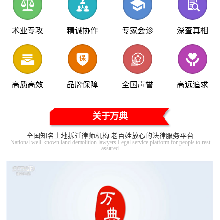
术业专攻
精诚协作
专家会诊
深查真相
高质高效
品牌保障
全国声誉
高远追求
关于万典
全国知名土地拆迁律师机构 老百姓放心的法律服务平台
National well-known land demolition lawyers Legal service platform for people to rest
assured