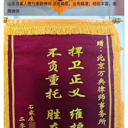
山东当事人赠与康静律师 法务精英，业务精湛；经验丰富，金
牌律师