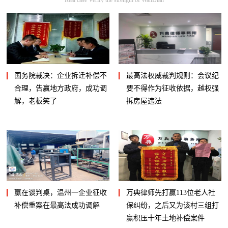
国务院裁决：企业拆迁补偿不
最高法权威裁判规则：会议纪
合理，告赢地方政府，成功调
要不得作为征收依据，越权强
解，老板笑了
拆房屋违法
赢在谈判桌，温州一企业征收
万典律师先打赢113位老人社
补偿重案在最高法成功调解
保纠纷，之后又为该村三组打
赢积压十年土地补偿案件