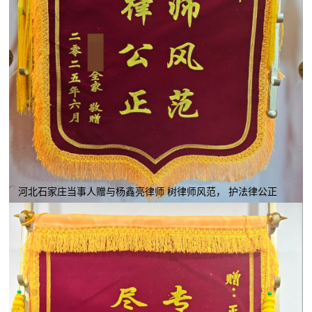
河北石家庄当事人赠与杨鑫亮律师 树律师风范， 护法律公正