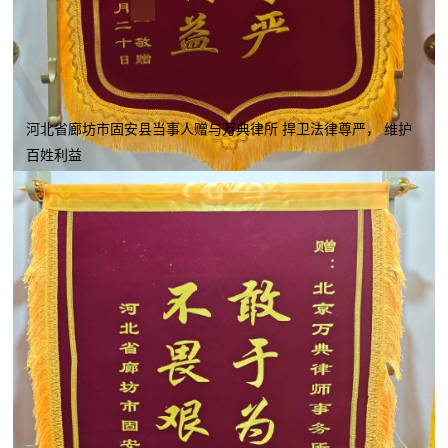
河北省廊坊市固安县当事人赠与万典律所 捍卫法律尊严， 维护
百姓利益