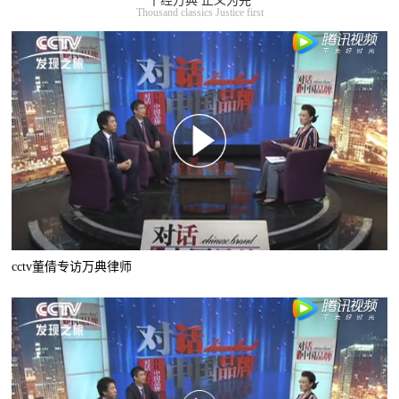
千经万典 正义为先
Thousand classics Justice first
cctv董倩专访万典律师