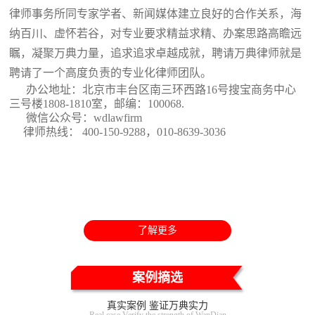
律师事务所同专家学者、新闻媒体建立良好的合作关系，海
纳百川、虚怀若谷，对专业要求精益求精、办案思路高瞻远
瞩，凝聚万典力量，追求追求卓越成就，聘请万典律师就是
聘请了一个高度负责的专业化律师团队。
办公地址：北京市丰台区南三环西路16号搜宝商务中心
三号楼1808-1810室
，邮编：100068.
微信公众号：wdlawfirm
律师热线： 400-150-9288，010-8639-3036
了解更多
案例摘选
真实案例 鉴证万典实力
Real case Verify the strength of WanDian