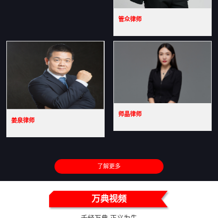
管众律师
师晶律师
姜泉律师
了解更多
万典视频