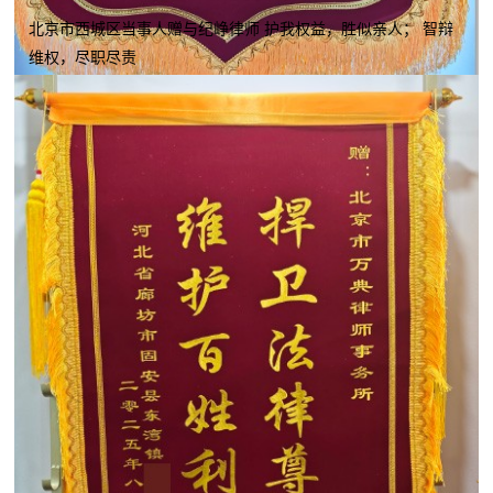
北京市西城区当事人赠与纪峥律师 护我权益，胜似亲人； 智辩
维权，尽职尽责