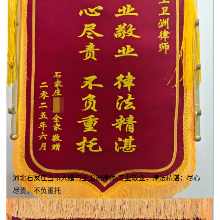
河北石家庄当事人赠与王卫洲律师 专业敬业，律法精湛；尽心
尽责，不负重托