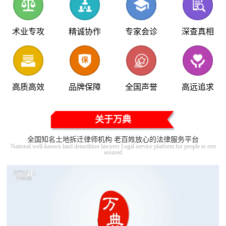
术业专攻
精诚协作
专家会诊
深查真相
高质高效
品牌保障
全国声誉
高远追求
关于万典
全国知名土地拆迁律师机构 老百姓放心的法律服务平台
National well-known land demolition lawyers Legal service platform for people to rest
assured