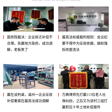
国务院裁决：企业拆迁补偿不
最高法权威裁判规则：会议纪
合理，告赢地方政府，成功调
要不得作为征收依据，越权强
解，老板笑了
拆房屋违法
赢在谈判桌，温州一企业征收
万典律师先打赢113位老人社
补偿重案在最高法成功调解
保纠纷，之后又为该村三组打
赢积压十年土地补偿案件