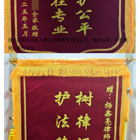
河北石家庄当事人赠与万典律所 捍卫正义，维护公平；不负重
托，胜在专业