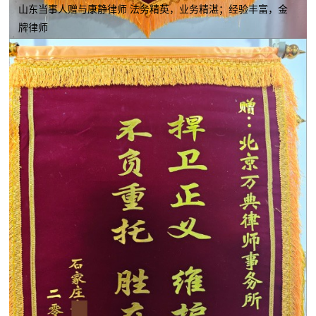
山东当事人赠与康静律师 法务精英，业务精湛；经验丰富，金
牌律师