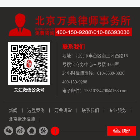
联系我们
地址：
北京市丰台区南三环西路16
号搜宝商务中心三号楼1808室
24小时律师热线：010-8639-3036
400-150-9288
关注微信公众号
电子邮件：15810784790@163.com
新闻
选登案例
万典讲堂
联系我们
专业服务
北京拆迁律师
返回顶部