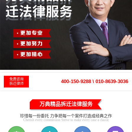
免费咨询
400-150-9288 \ 010-8639-3036
拆迁律师
万典精品拆迁法律服务
珍惜每一份委托 力争把每一个案件打造成经典之作
Cherish every commission Strive to make every case a classic