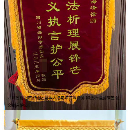
四川省绵阳市游仙区当事人赠与陈海峰律师 辩法析理展锋芒,仗
义执言护公平