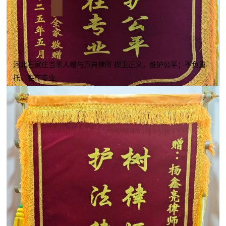
河北石家庄当事人赠与万典律所 捍卫正义，维护公平；不负重
托，胜在专业