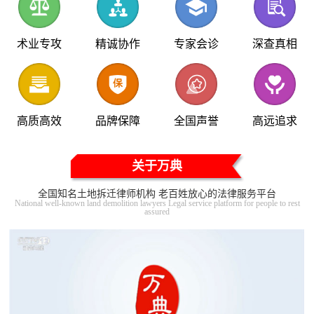
术业专攻
精诚协作
专家会诊
深查真相
高质高效
品牌保障
全国声誉
高远追求
关于万典
全国知名土地拆迁律师机构 老百姓放心的法律服务平台
National well-known land demolition lawyers Legal service platform for people to rest
assured