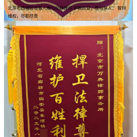
北京市西城区当事人赠与纪峥律师 护我权益，胜似亲人； 智辩
维权，尽职尽责