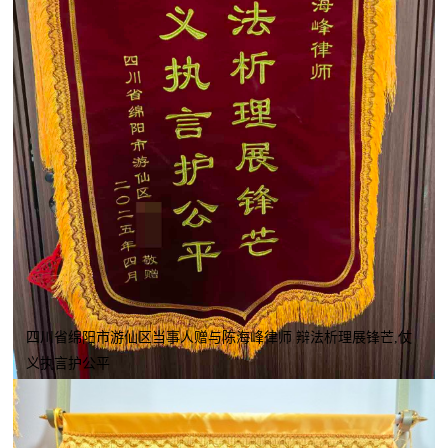
四川省绵阳市游仙区当事人赠与陈海峰律师 辩法析理展锋芒,仗
义执言护公平