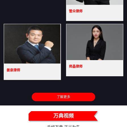
管众律师
师晶律师
姜泉律师
了解更多
万典视频