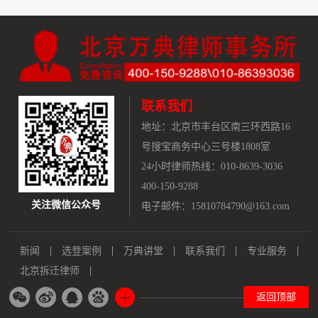
联系我们
地址：
北京市丰台区南三环西路16
号搜宝商务中心三号楼1808室
24小时律师热线：010-8639-3036
400-150-9288
关注微信公众号
电子邮件：15810784790@163.com
新闻
选登案例
万典讲堂
联系我们
专业服务
北京拆迁律师
返回顶部