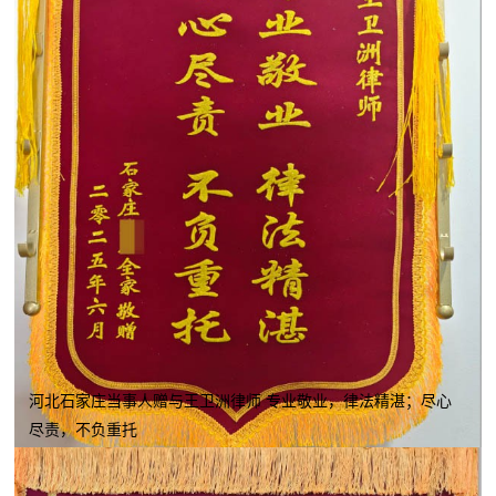
河北石家庄当事人赠与王卫洲律师 专业敬业，律法精湛；尽心
尽责，不负重托