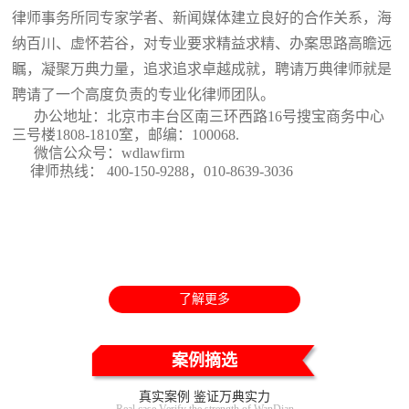
律师事务所同专家学者、新闻媒体建立良好的合作关系，海
纳百川、虚怀若谷，对专业要求精益求精、办案思路高瞻远
瞩，凝聚万典力量，追求追求卓越成就，聘请万典律师就是
聘请了一个高度负责的专业化律师团队。
办公地址：北京市丰台区南三环西路16号搜宝商务中心
三号楼1808-1810室
，邮编：100068.
微信公众号：wdlawfirm
律师热线： 400-150-9288，010-8639-3036
了解更多
案例摘选
真实案例 鉴证万典实力
Real case Verify the strength of WanDian