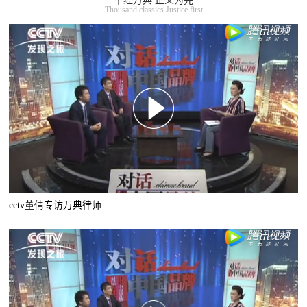
千经万典 正义为先
Thousand classics Justice first
cctv董倩专访万典律师