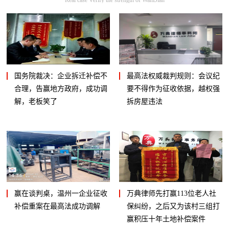
国务院裁决：企业拆迁补偿不
最高法权威裁判规则：会议纪
合理，告赢地方政府，成功调
要不得作为征收依据，越权强
解，老板笑了
拆房屋违法
赢在谈判桌，温州一企业征收
万典律师先打赢113位老人社
补偿重案在最高法成功调解
保纠纷，之后又为该村三组打
赢积压十年土地补偿案件