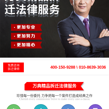
免费咨询
400-150-9288 \ 010-8639-3036
拆迁律师
万典精品拆迁法律服务
珍惜每一份委托 力争把每一个案件打造成经典之作
Cherish every commission Strive to make every case a classic