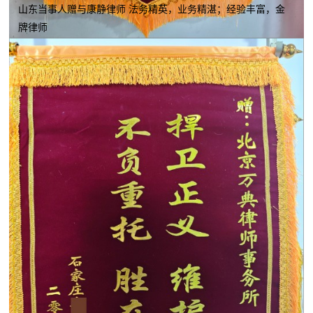
山东当事人赠与康静律师 法务精英，业务精湛；经验丰富，金
牌律师