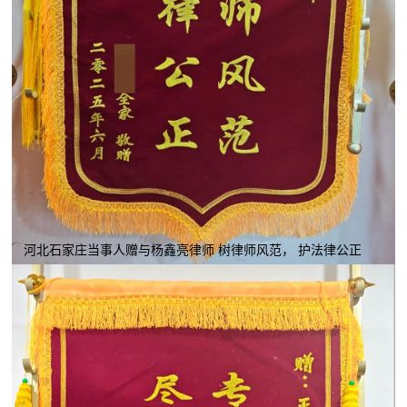
河北石家庄当事人赠与杨鑫亮律师 树律师风范， 护法律公正