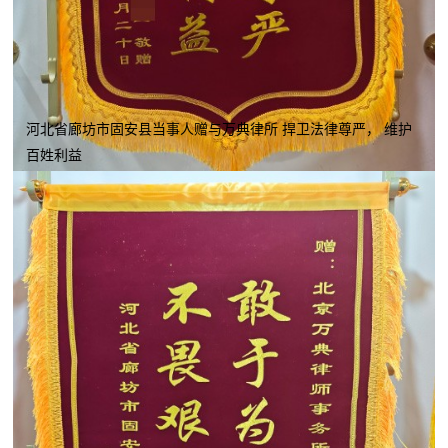
河北省廊坊市固安县当事人赠与万典律所 捍卫法律尊严， 维护
百姓利益