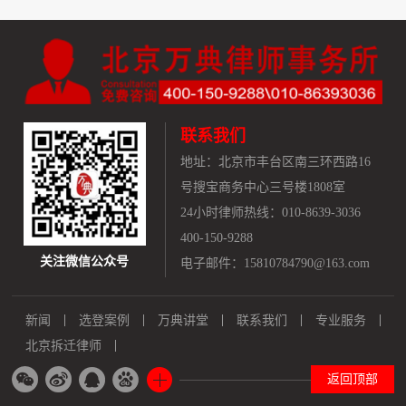
联系我们
地址：
北京市丰台区南三环西路16
号搜宝商务中心三号楼1808室
24小时律师热线：010-8639-3036
400-150-9288
关注微信公众号
电子邮件：15810784790@163.com
新闻
选登案例
万典讲堂
联系我们
专业服务
北京拆迁律师
返回顶部