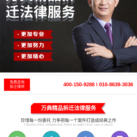
免费咨询
400-150-9288 \ 010-8639-3036
拆迁律师
万典精品拆迁法律服务
珍惜每一份委托 力争把每一个案件打造成经典之作
Cherish every commission Strive to make every case a classic