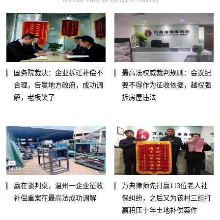
国务院裁决：企业拆迁补偿不
最高法权威裁判规则：会议纪
合理，告赢地方政府，成功调
要不得作为征收依据，越权强
解，老板笑了
拆房屋违法
赢在谈判桌，温州一企业征收
万典律师先打赢113位老人社
补偿重案在最高法成功调解
保纠纷，之后又为该村三组打
赢积压十年土地补偿案件