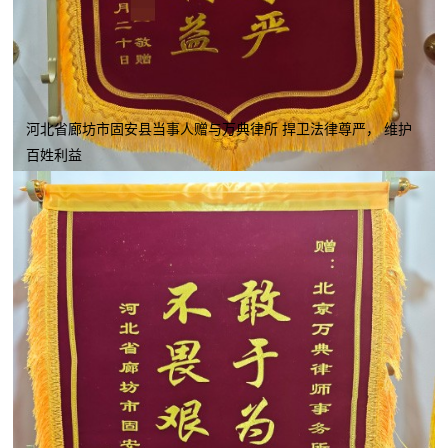
河北省廊坊市固安县当事人赠与万典律所 捍卫法律尊严， 维护
百姓利益