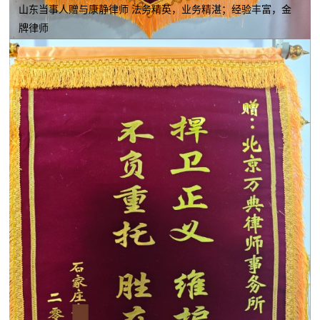
山东当事人赠与康静律师 法务精英，业务精湛；经验丰富，金
牌律师