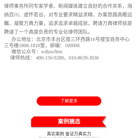
律师事务所同专家学者、新闻媒体建立良好的合作关系，海
纳百川、虚怀若谷，对专业要求精益求精、办案思路高瞻远
瞩，凝聚万典力量，追求追求卓越成就，聘请万典律师就是
聘请了一个高度负责的专业化律师团队。
办公地址：北京市丰台区南三环西路16号搜宝商务中心
三号楼1808-1810室
，邮编：100068.
微信公众号：wdlawfirm
律师热线： 400-150-9288，010-8639-3036
了解更多
案例摘选
真实案例 鉴证万典实力
Real case Verify the strength of WanDian