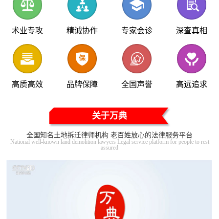
术业专攻
精诚协作
专家会诊
深查真相
高质高效
品牌保障
全国声誉
高远追求
关于万典
全国知名土地拆迁律师机构 老百姓放心的法律服务平台
National well-known land demolition lawyers Legal service platform for people to rest
assured