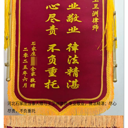
河北石家庄当事人赠与王卫洲律师 专业敬业，律法精湛；尽心
尽责，不负重托