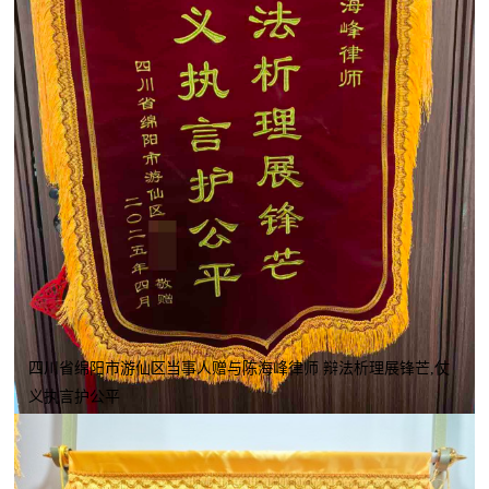
四川省绵阳市游仙区当事人赠与陈海峰律师 辩法析理展锋芒,仗
义执言护公平