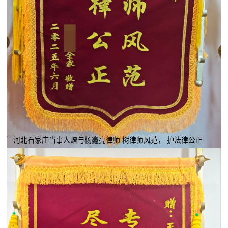
河北石家庄当事人赠与杨鑫亮律师 树律师风范， 护法律公正