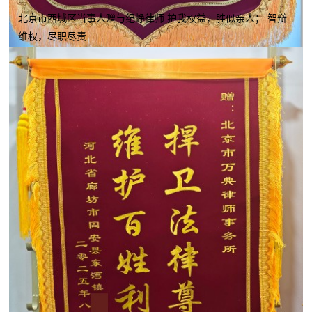
北京市西城区当事人赠与纪峥律师 护我权益，胜似亲人； 智辩
维权，尽职尽责