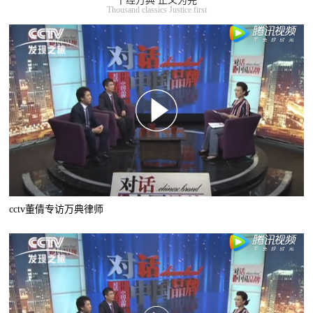
千经万典 正义为先
Thousand classics Justice first
cctv董倩专访万典律师