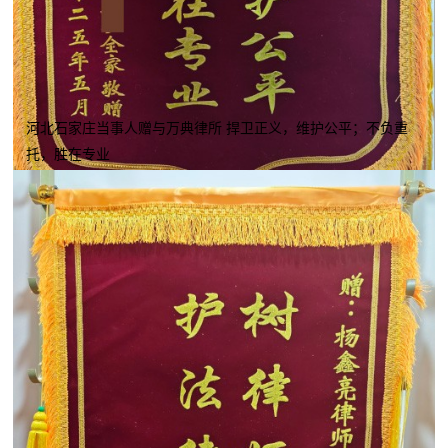
河北石家庄当事人赠与万典律所 捍卫正义，维护公平；不负重
托，胜在专业