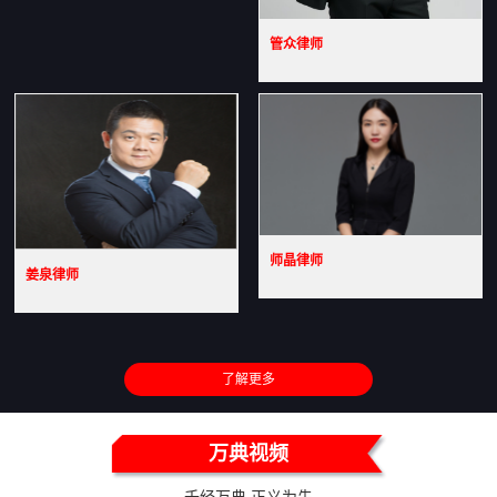
管众律师
师晶律师
姜泉律师
了解更多
万典视频