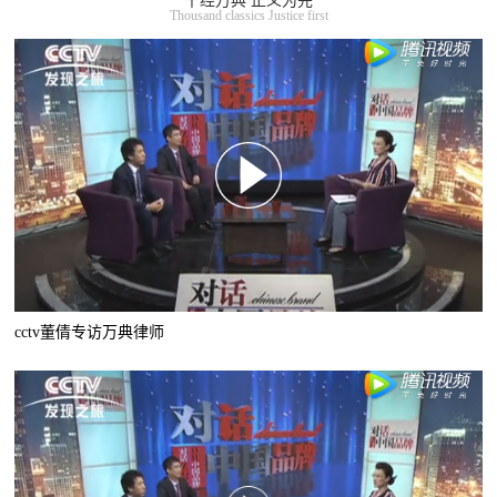
千经万典 正义为先
Thousand classics Justice first
cctv董倩专访万典律师