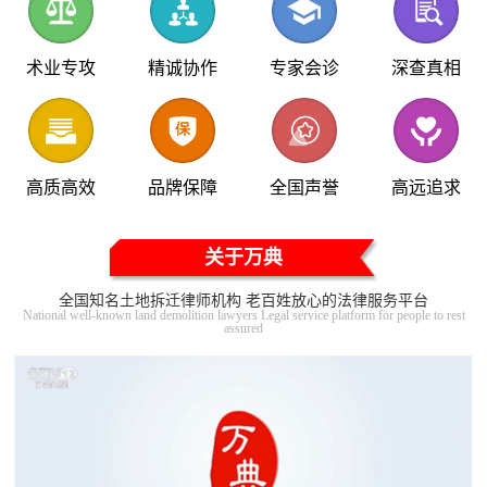
术业专攻
精诚协作
专家会诊
深查真相
高质高效
品牌保障
全国声誉
高远追求
关于万典
全国知名土地拆迁律师机构 老百姓放心的法律服务平台
National well-known land demolition lawyers Legal service platform for people to rest
assured