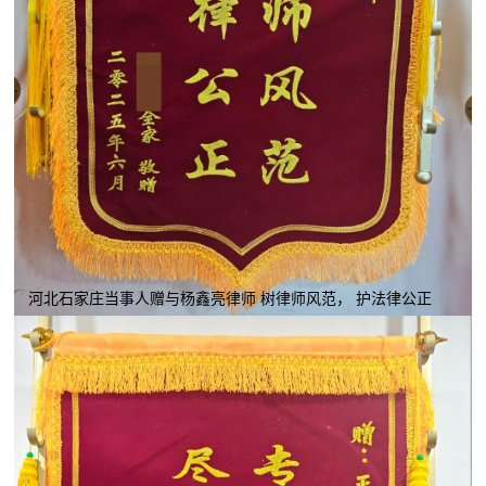
河北石家庄当事人赠与杨鑫亮律师 树律师风范， 护法律公正