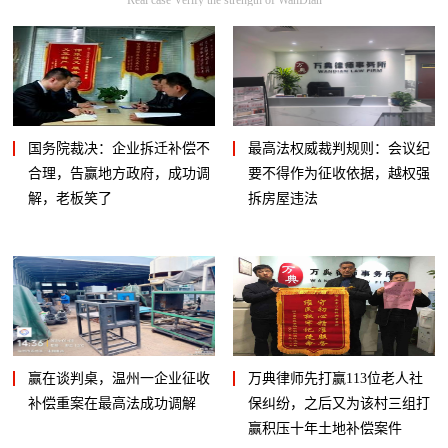
国务院裁决：企业拆迁补偿不
最高法权威裁判规则：会议纪
合理，告赢地方政府，成功调
要不得作为征收依据，越权强
解，老板笑了
拆房屋违法
赢在谈判桌，温州一企业征收
万典律师先打赢113位老人社
补偿重案在最高法成功调解
保纠纷，之后又为该村三组打
赢积压十年土地补偿案件