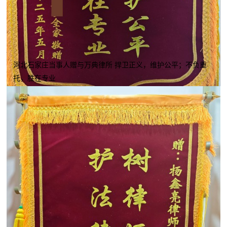
河北石家庄当事人赠与万典律所 捍卫正义，维护公平；不负重
托，胜在专业