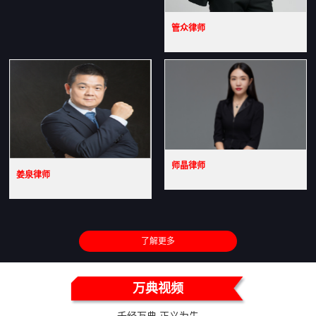
管众律师
师晶律师
姜泉律师
了解更多
万典视频