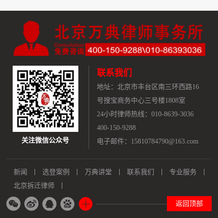
联系我们
地址：
北京市丰台区南三环西路16
号搜宝商务中心三号楼1808室
24小时律师热线：010-8639-3036
400-150-9288
关注微信公众号
电子邮件：15810784790@163.com
新闻
选登案例
万典讲堂
联系我们
专业服务
北京拆迁律师
返回顶部