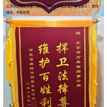
北京市西城区当事人赠与纪峥律师 护我权益，胜似亲人； 智辩
维权，尽职尽责