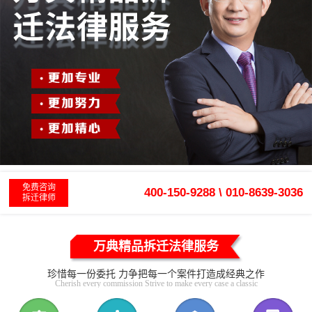
免费咨询
400-150-9288 \ 010-8639-3036
拆迁律师
万典精品拆迁法律服务
珍惜每一份委托 力争把每一个案件打造成经典之作
Cherish every commission Strive to make every case a classic