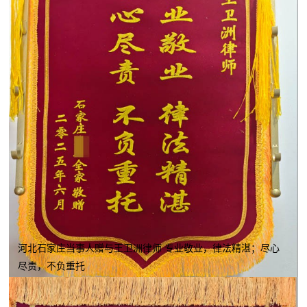
河北石家庄当事人赠与王卫洲律师 专业敬业，律法精湛；尽心
尽责，不负重托