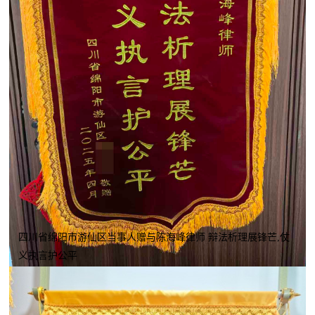
四川省绵阳市游仙区当事人赠与陈海峰律师 辩法析理展锋芒,仗
义执言护公平