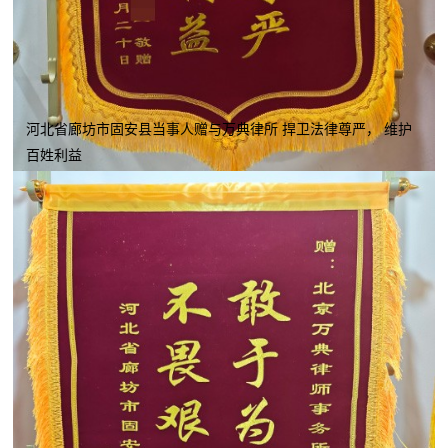
河北省廊坊市固安县当事人赠与万典律所 捍卫法律尊严， 维护
百姓利益