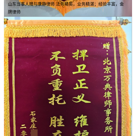
山东当事人赠与康静律师 法务精英，业务精湛；经验丰富，金
牌律师