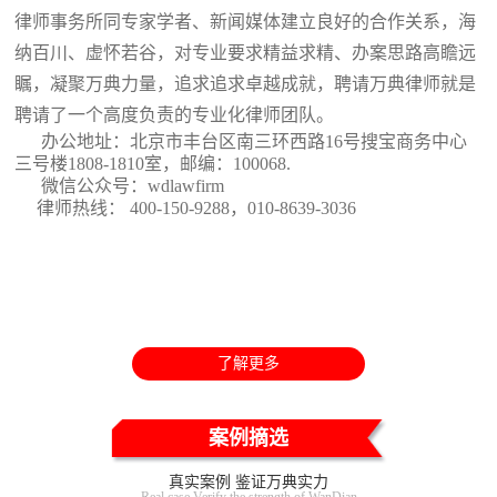
律师事务所同专家学者、新闻媒体建立良好的合作关系，海
纳百川、虚怀若谷，对专业要求精益求精、办案思路高瞻远
瞩，凝聚万典力量，追求追求卓越成就，聘请万典律师就是
聘请了一个高度负责的专业化律师团队。
办公地址：北京市丰台区南三环西路16号搜宝商务中心
三号楼1808-1810室
，邮编：100068.
微信公众号：wdlawfirm
律师热线： 400-150-9288，010-8639-3036
了解更多
案例摘选
真实案例 鉴证万典实力
Real case Verify the strength of WanDian