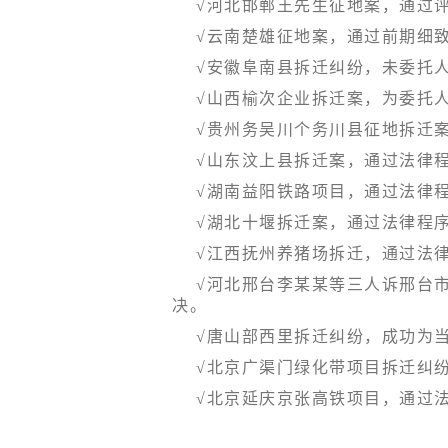
√河北邯郸王先生征地案，通过
√云南楚雄征地案，通过前期细
√安徽阜南县拆迁纠纷，未委托
√山西榆次企业拆迁案，为委托
√贵州务吴川个务川县征地拆迁
√山东汶上县拆迁案，通过法律
√湖南益阳铁路项目，通过法律
√湖北十堰拆迁案，通过法律程
√江西抚州养猪场拆迁，通过法
√河北邢台李某某等三人诉邢台
决。
√唐山部西里拆迁纠纷，成功为
√北京广渠门绿化带项目拆迁纠
√北京延庆京张高铁项目，通过