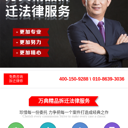
免费咨询
400-150-9288 \ 010-8639-3036
拆迁律师
万典精品拆迁法律服务
珍惜每一份委托 力争把每一个案件打造成经典之作
Cherish every commission Strive to make every case a classic