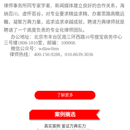
律师事务所同专家学者、新闻媒体建立良好的合作关系，海
纳百川、虚怀若谷，对专业要求精益求精、办案思路高瞻远
瞩，凝聚万典力量，追求追求卓越成就，聘请万典律师就是
聘请了一个高度负责的专业化律师团队。
办公地址：北京市丰台区南三环西路16号搜宝商务中心
三号楼1808-1810室
，邮编：100068.
微信公众号：wdlawfirm
律师热线： 400-150-9288，010-8639-3036
了解更多
案例摘选
真实案例 鉴证万典实力
Real case Verify the strength of WanDian