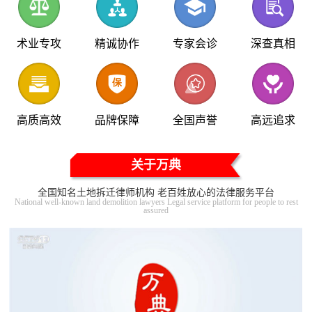
术业专攻
精诚协作
专家会诊
深查真相
高质高效
品牌保障
全国声誉
高远追求
关于万典
全国知名土地拆迁律师机构 老百姓放心的法律服务平台
National well-known land demolition lawyers Legal service platform for people to rest
assured