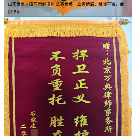
山东当事人赠与康静律师 法务精英，业务精湛；经验丰富，金
牌律师