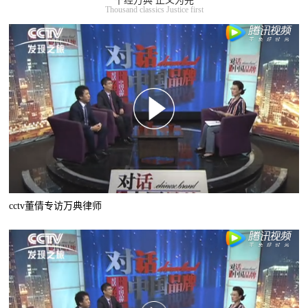
千经万典 正义为先
Thousand classics Justice first
cctv董倩专访万典律师