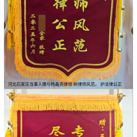
河北石家庄当事人赠与杨鑫亮律师 树律师风范， 护法律公正