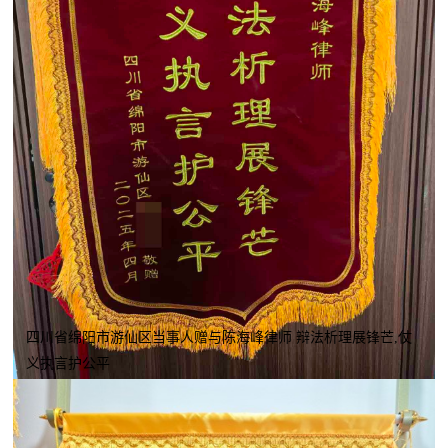
四川省绵阳市游仙区当事人赠与陈海峰律师 辩法析理展锋芒,仗
义执言护公平