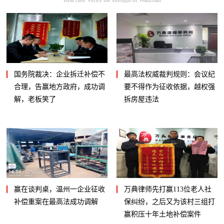
国务院裁决：企业拆迁补偿不
最高法权威裁判规则：会议纪
合理，告赢地方政府，成功调
要不得作为征收依据，越权强
解，老板笑了
拆房屋违法
赢在谈判桌，温州一企业征收
万典律师先打赢113位老人社
补偿重案在最高法成功调解
保纠纷，之后又为该村三组打
赢积压十年土地补偿案件