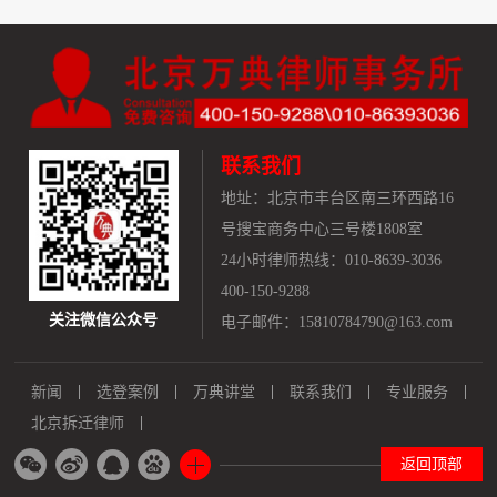
联系我们
地址：
北京市丰台区南三环西路16
号搜宝商务中心三号楼1808室
24小时律师热线：010-8639-3036
400-150-9288
关注微信公众号
电子邮件：15810784790@163.com
新闻
选登案例
万典讲堂
联系我们
专业服务
北京拆迁律师
返回顶部