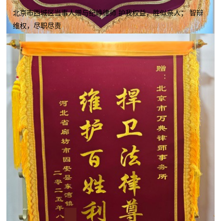
北京市西城区当事人赠与纪峥律师 护我权益，胜似亲人； 智辩
维权，尽职尽责