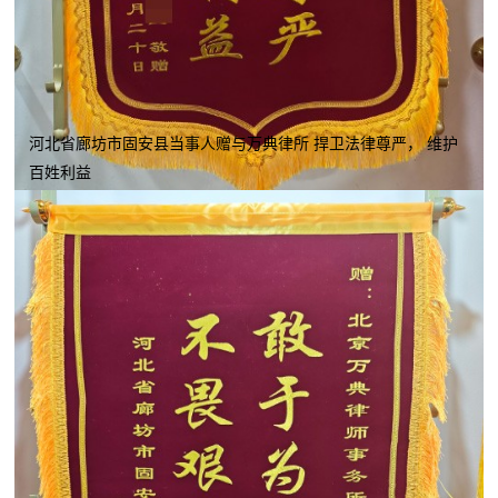
河北省廊坊市固安县当事人赠与万典律所 捍卫法律尊严， 维护
百姓利益