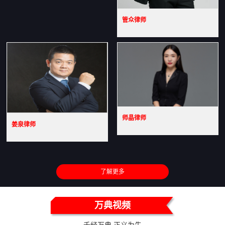
管众律师
师晶律师
姜泉律师
了解更多
万典视频