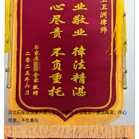
河北石家庄当事人赠与王卫洲律师 专业敬业，律法精湛；尽心
尽责，不负重托