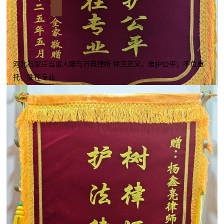
河北石家庄当事人赠与万典律所 捍卫正义，维护公平；不负重
托，胜在专业