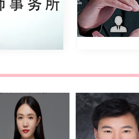
被纳入征收范围。2025年3月17
合法的证据，故其作出的赔偿决定
日，市中区人民政府作出《征地补
属事实不清，主要证据不足，依法
偿安置决定书》，万典律师经过调
应予撤销，并责令其重新作出赔偿
查认为该补偿决定书存在以下违法
决定。原告王xx代理律师姜泉 北京
之处： 一、市中区人民政府作出的
万典律师事务所律师吕磊 北京万典
《补偿安置决定书》存在的基本事
律师事务所律师杨鑫亮 北京万典律
实错误。补偿安置决定书对被征收
师事务所律师被告石家庄市人民政
人及其房屋的基本事实认定错误且
府石家庄市xx区人民政府案情介绍
遗漏了地上构筑物及其他附属设施
原告王xx系河北省石家庄市居民，
的补偿。二、市中区人民政府征地
在当地有合法房屋、南店及院落一
程序违法，涉案征地批复的作出违
处，房屋及院落面积共计62.56平方
法，未依法履行相应的征地程序，
米。被告石家庄市xx区人民政府于
未保证有关征地补偿资金足额到
2022年4月5日将原告房屋强制拆
位，市中区人民政府依法不得作出
除，当事人委托北京万典律师事务
涉案补偿安置决定书。三、涉案项
所姜泉、吕磊、杨鑫亮律师代理案
目未制定合法有效的补偿安置方
件，经过诉讼，石家庄市中级人民
案，市中区人民政府作出涉案补偿
法院作出行政判决书，判决确认区
安置决定书缺乏合法性的前提条
政府强制拆除原告房屋的行为违
件。《中华人民共和国土地管理法
法，该判决已经生效。行政赔偿确
实施条例》第二十七条：“县级以上
认强拆违法之后，区政府迟迟不给
地方人民政府应当依据社会稳定风