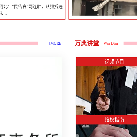
委托北京万典律师事务所姜泉、李
河北：“民告官”两连胜，从强拆违
晓静二位律师代理案件。维权之路
法...
承包地：确认强制清表违法2022年
4月16日，当地镇政府组织大量机
械设备和人员对当事人的承包地实
到重新赔偿，看拆迁户如何告赢区
施了强制清表，严重侵害了当事人
政府！裁判要点：《最高人民法院
万典讲堂
[MORE]
Wan Dian
的合法权益，万典律师帮助当事人
关于审理行政赔偿案件若干问题的
向法院提起诉讼，最终内江市市中
规定》第二十七条第二款规定：“违
区人民法院判决：确认被告内江市
法征收征用土地、房屋，人民法院
视频节目
市中区xx镇人民政府对原告陈xx在
判决给予被征收人的行政赔偿，不
《四川省人民政府关于内江市2021
得少于被征收人依法应当获得的安
年第31批次建设用地的批复》确定
置补偿权益。”本案系因城市更新过
的征地范围内的承包地实施强制清
程中房屋被拆除引发的赔偿。原告
理并交出土地的行政行为违法。宅
王xx获得的赔偿不得少于房屋征收
基地房屋：起诉补偿决定市中区人
所应获得的安置补偿权益。被告xx
民政府称依据《四川省人民政府关
区政府主张其是根据《绿地、回迁
于内江市2023年第2批次建设用地
楼项目及金世界项目拆迁补偿安置
的批复》（以下简称“征地批
维权指南
方案》《房地产分户估价结果报
复”），当事人的房屋和地上构筑物
告》作出的赔偿决定，但其未提供
及其他附属设施、承包地及附属物
补偿安置方案制定程序和评估结果