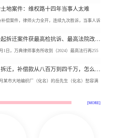
号：（2025）最高法行抗8号），这是本所2025年第
杂土地案件：维权路十四年当事人太难
联动案件，2025年最高检抗诉案件仅23件，本事务所
杂补偿案件，律师火力全开，连续九次胜诉，当事人诉
，体现了强大的业...
圆满解决 轻信开发商，自行拆除房屋，补偿无法兑现
本所一起拆迁案件获最高检抗诉、最高法院改判：农民胜诉，市政府和街道办违法
时十四年，因当事人轻信开发商关于补偿安置的许诺，
年4月1日，万典律师事务所收到（2024）最高法行再255
年土地储备...
华人民共和国最高人民法院行政判决书》，本案系针对
无证房拆迁，补偿款从八百万到四千万，怎么做到的？
代理陈xx诉福清市人民政府，福清市玉屏街道办事处的
年7月某市大地编织厂（化名）的岳先生（化名）愁容满
案件，最高法院改...
为的他的企业被当地政府决定征收，但是征收部门对该
[MORE]
目的补偿方案制定的很苛刻，对征收范围内的企业非常
加上岳先生的建厂规划建设手...