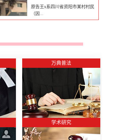
【经典胜诉案例·最高法再审改判标
原告王x系四川省资阳市某村村民
杆】案件案号：(2024)最高法行再
（因...
255号案件核心意义：最高法明
确！会议纪要不能替代法定征地批
复，越权征收强拆一律违法在征地
行政区域变更，现为社区），2002
拆迁实务中，很多地方行政机关常
年4月王x以5人为家庭人口在村里
以“内部会议纪要”“工作安排”为
申请宅基地修建房屋，取得了土地
由，擅自扩大征收范围、违规实施
使用面积为200.56平方米的《集体
拆迁，在未取得合法征地批复、未
[MORE]
土地建设用地使用证》。2008年8
万典普法
签订补偿协议的情况下，强制拆除
月，王x按照当地规定，对“2002年
百姓房屋。此类违规操作，往往让
房屋”补办了手续，并取得了房屋所
普通百姓维权无门，一二审诉讼屡
有权面积为866.69平方米的《房屋
屡受挫，合法权益难以保障。本次
所有权证》。之后王x及其家人在
由王卫洲律师团队代理的经典再审
该房屋居住生活。2014年12月9
案件，经最高检抗诉、最高法提审
日，四川省人民政府作出《关于xx
改判，成为全国征地拆迁领域遏制
县2014年第3批城市建设用地的批
越权征收、规范行政强拆行为的权
复》，原告房屋在征收范围内。
威判例。一、案件基本背景当事人
学术研究
2018年8月22日，xx公司对案涉房
陈先生在福清市拥有合法祖遗房
屋进行房屋面积量算，载明总层数
屋，房屋产权清晰、手续完备。
4层，总建筑面积954.68平方米。在