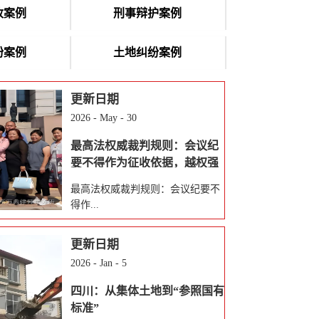
收案例
刑事辩护案例
纷案例
土地纠纷案例
更新日期
2026
-
May
-
30
最高法权威裁判规则：会议纪
要不得作为征收依据，越权强
拆房屋违法
最高法权威裁判规则：会议纪要不
得作...
更新日期
为征收依据，越权强拆房屋违法｜
2026
-
Jan
-
5
经典胜诉案例（附判决书全文）
【律师简介】办案律师团队王卫
四川：从集体土地到“参照国有
洲，北京万典律师事务所律师；陈
标准”
海峰，北京万典律师事务所律师。