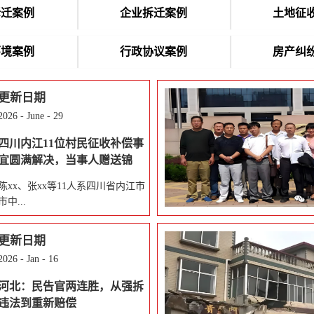
拆迁案例
企业拆迁案例
土地征
环境案例
行政协议案例
房产纠
更新日期
2026
-
June
-
29
四川内江11位村民征收补偿事
宜圆满解决，当事人赠送锦
旗！
陈xx、张xx等11人系四川省内江市
市中...
更新日期
区某村村民，在本村拥有合法的宅
2026
-
Jan
-
16
基地及承包地。2022年3月8日，四
川省人民政府作出相关征地批复，
河北：民告官两连胜，从强拆
当事人的承包地被纳入征收范围。
违法到重新赔偿
因对征收补偿事宜有异议，当事人