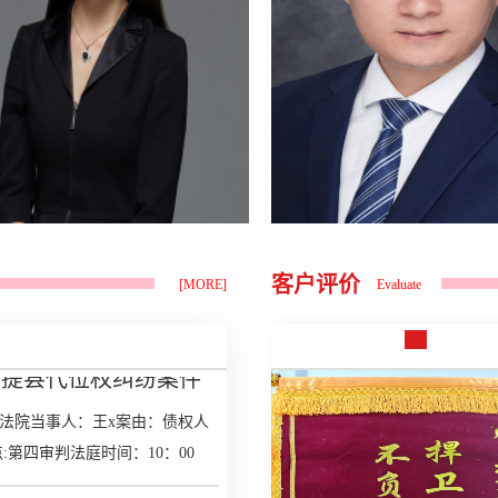
原告公平合理的赔偿，紧接着万典
险评估结果，结合土地现状调查情
律师帮助原告于2025年3月24日向
况，组织自然资源、财政、农业农
被告xx区政府邮寄国家赔偿申请，
村、人力资源和社会保障等有关部
区政府收到申请书后，于2025年5
门拟定征地补偿安置方案。征地补
月7日作出《行政赔偿决定书》。
偿安置方案应当包括征收范围、土
律师认为该《行政赔偿决定书》认
地现...
定事实不清，于是帮助原告向石家
庄市人民政府提起行政复议，市政
府于2025年7月9日作出行政复议决
定，维持了区政府的行政赔偿决
定。之后律师帮助原告向河北省石
家庄市中级人民法院提起行政诉
盖提县代位权纠纷案件
客户评价
[MORE]
Evaluate
讼。法院审理认为本案争议的焦点
是被告xx区政府作出的行政赔偿决
县人民法院当事人：王x案由：债权人
定是否...
第四审判法庭时间：10：00
院行政复议案件开庭公
人民法院当事人：吕xx、侯xx等人案
师、李晓静律师地点:新楼第五