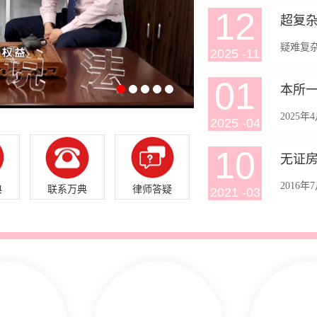
提审（案
12
超复
二件两高
疑难复
2025
-
11
代理两件
求获得
01
案件历
2025
2025
-
04
在2003
号《中
10
本事所
2016
典
联系万典
律师答疑
2021
-
03
征地拆迁
面，因
征收项
不利，再