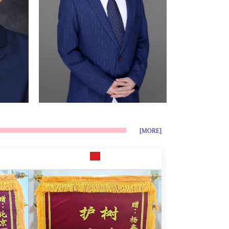
权，同时，其作为本案被告主体适
法院作出错误裁定，全盘推翻一审
格。根据原、被告的诉辩陈述，本
结果，以“无证据证明行政强拆”为
院确定本案的争议焦点为被告作出
由，驳回当事人起诉，让当事人维
的案涉《补偿决定书》所载明的补
权陷入绝境。面对二审错误裁定、
偿安置方式、项目、标准是否符合
维权无路的困境，当事人慕名委托
法律法规及补偿安置政策规定。首
王卫洲律师团...
先，从案涉《xx镇x村3、4组房屋
征收补偿安置方案》所载明的补偿
安置方式可见，可供被征收人选择
的安置补偿方式为货币补偿(每人20
万元货币补偿安置费),产权调换(每
人建筑面积40平方米的房屋)以及当
[MORE]
事人若申请参照国有土地上房屋征
收补偿的，按国有...