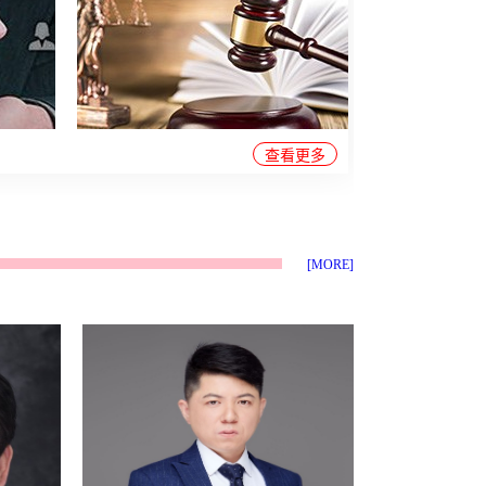
2016年，当地环城路建设指挥部仅
征收期间因补偿安置事宜迟迟未解
通过内部专题会议纪要，私自将包
决，原告委托北京万典律师事务所
含当事人房屋在内的6栋民房纳入
姜泉、杨鑫亮二位律师代理案件，
征迁范围，约定参照其他路段补偿
万典律师帮助原告提起履职之诉，
标准执行，全程未上报审批、未履
资阳市中级人民法院判决要求xx县
行法定征地流程。2017年，福建省
政府进行履职。2025年6月20日，
人民政府正式征地批复下发，明确
查看更多
被告xx县人民政府对原告作出《征
批准的征地范围并不包含案涉6栋
地补偿安置决定书》（以下简称
民房，也就是说，案涉房屋从未被
《补偿决定书》），原告不服该
纳入合法征收范围，依法不应被征
《补偿决定书》，万典律师帮助原
收、拆除。但当地政府及街道办无
告向四川省资阳市中级人民法院提
[MORE]
视法定审批流程，在未与当事人签
起行政诉讼。法院审理认为：案涉
订任何拆迁安置补偿协议、未作出
房屋所辖集体土地已经有权机关批
合法征收决定、未申请法院强制执
准实施征收，根据《土地管理法》
行的情况下，于2018年直接强制拆
第四十七条第一款“国家征收土地
除当事人合法房屋。二、艰难维权
的，依照法定程序批准后，由县级
历程，逆势翻盘纠错房屋被无故强
以上地方人民政府予以公告并组织
拆后，当事人依法提起行政诉讼，
实施。”之规定，被告xx县政府作为
一审法院公正判决：确认当地政
案涉集体土地征收的实施主体，作
府、街道办强制拆除行为违法。但
出案涉《补偿决定书》具有法定职
行政机关不服判决提起上诉，二审