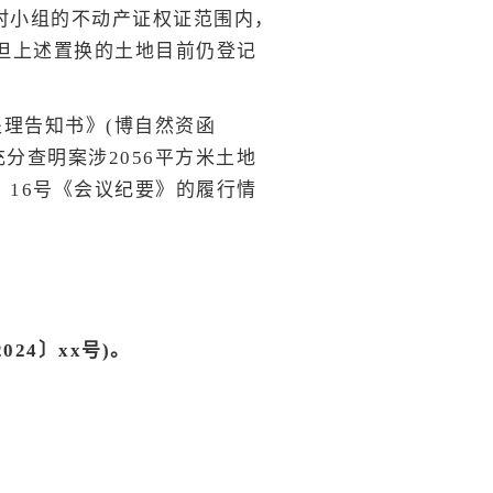
村小组的不动产证权证范围内，
，但上述置换的土地目前仍登记
理告知书》(博自然资函
分查明案涉2056平方米土地
〕16号《会议纪要》的履行情
24〕xx号)。