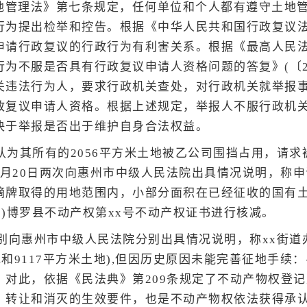
地管理法》第七条规定，任何单位和个人都有遵守土地
行为提出检举和控告。根据《中华人民共和国行政复议法
申请行政复议的行政行为有利害关系。根据《最高人民
为不服是否具有行政复议申请人资格问题的答复》(〔201
关违法行为人，要求行政机关查处，对行政机关就举报
政复议申请人资格。根据上述规定，举报人不服行政机
决于举报是否出于维护自身合法权益。
认为其所有的2056平方米土地被乙公司围挡占用，请
、5月20日两次向惠州市中级人民法院出具情况说明，称申
摘牌取得的用地范围内，小部分面积在已经征收的国有
1)博罗县不动产权第xx号不动产权证书进行核减。
分别向惠州市中级人民法院分别出具情况说明，称xx街道办
地和9117平方米土地),但因历史原因未能完善征地手续：
。
对此，依据《民法典》第209条规定了不动产物权登
、转让和消灭的生效要件，也是不动产物权依法获得承