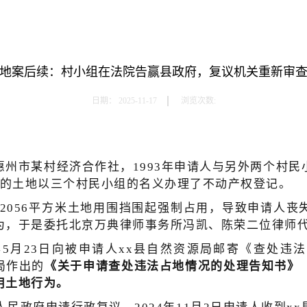
地案后续：村小组在法院告赢县政府，复议机关重新审
日期：
2025-11-17
浏览次数:
惠州市某村经济合作社，
1993年申请人与另外两个村
6平米的土地以三个村民小组的名义办理了不动产权登记。
将该2056平方米土地用围挡围起强制占用，导致申请人
为，于是委托北京万典律师事务所冯凯、陈荣二位律师
4年5月23日向被申请人xx县自然资源局邮寄《查处
源局作出的
《关于申请查处违法占地情况的处理告知书》
用土地行为。