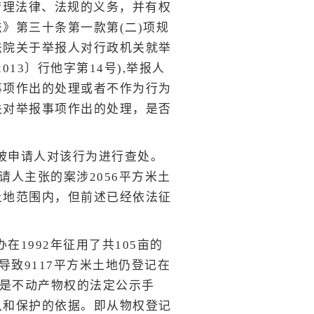
管理法律、法规的义务，并有权
》第三十条第一款第(二)项规
法院关于举报人对行政机关就举
3〕行他字第14号),举报人
事项作出的处理或者不作为行为
关对举报事项作出的处理，
是否
求被申请人对该行为进行查处。
请人主张的案涉2056平方米土
土地范围内，但前述已经依法征
在1992年征用了共105亩的
导致9117平方米土地仍登记在
记是不动产物权的法定公示手
认和保护的依据。
即从物权登记