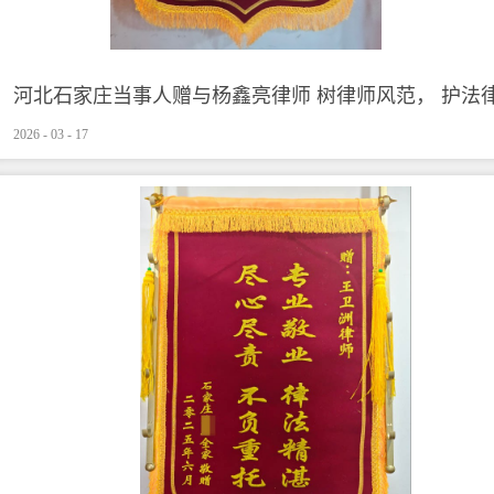
河北石家庄当事人赠与杨鑫亮律师 树律师风范， 护法
2026
-
03
-
17