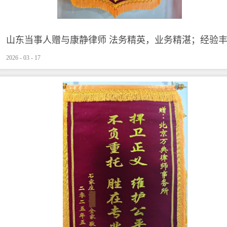
山东当事人赠与康静律师 法务精英，业务精湛；经验
2026
-
03
-
17