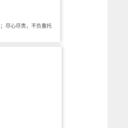
湛；尽心尽责，不负重托