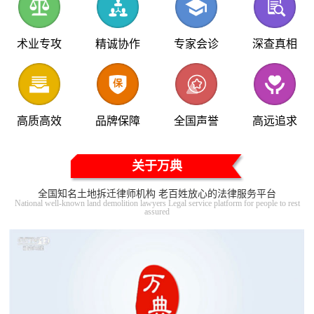
术业专攻
精诚协作
专家会诊
深查真相
高质高效
品牌保障
全国声誉
高远追求
关于万典
全国知名土地拆迁律师机构 老百姓放心的法律服务平台
National well-known land demolition lawyers Legal service platform for people to rest
assured