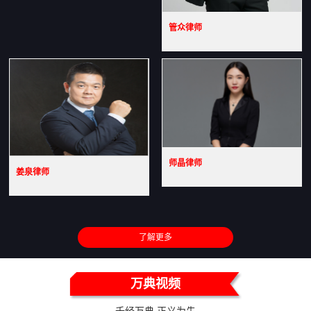
管众律师
师晶律师
姜泉律师
了解更多
万典视频