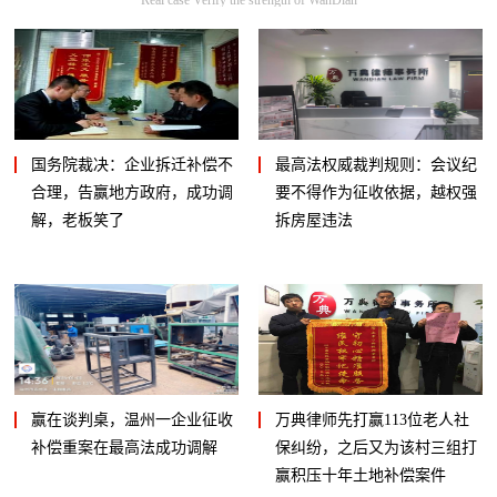
国务院裁决：企业拆迁补偿不
最高法权威裁判规则：会议纪
合理，告赢地方政府，成功调
要不得作为征收依据，越权强
解，老板笑了
拆房屋违法
赢在谈判桌，温州一企业征收
万典律师先打赢113位老人社
补偿重案在最高法成功调解
保纠纷，之后又为该村三组打
赢积压十年土地补偿案件