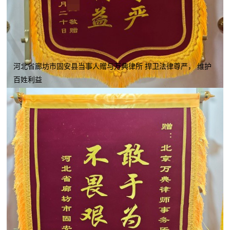
河北省廊坊市固安县当事人赠与万典律所 捍卫法律尊严， 维护
百姓利益