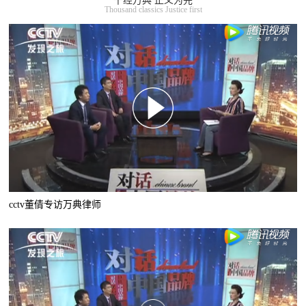
千经万典 正义为先
Thousand classics Justice first
cctv董倩专访万典律师