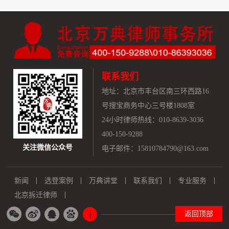
联系我们
地址：
北京市丰台区南三环西路16
号搜宝商务中心三号楼1808室
24小时律师热线：010-8639-3036
400-150-9288
关注微信公众号
电子邮件：15810784790@163.com
新闻
选登案例
万典讲堂
联系我们
专业服务
北京拆迁律师
返回顶部