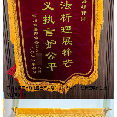
四川省绵阳市游仙区当事人赠与陈海峰律师 辩法析理展锋芒,仗
义执言护公平