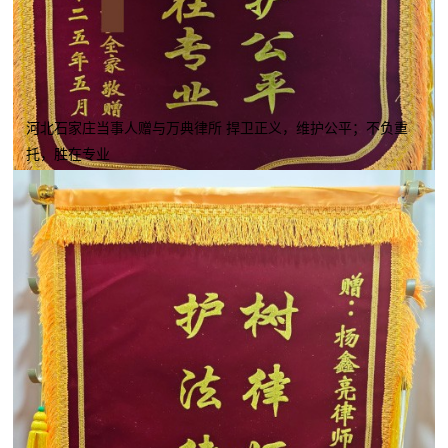
河北石家庄当事人赠与万典律所 捍卫正义，维护公平；不负重
托，胜在专业