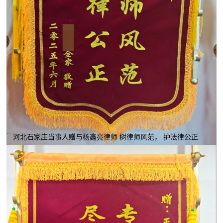
河北石家庄当事人赠与杨鑫亮律师 树律师风范， 护法律公正