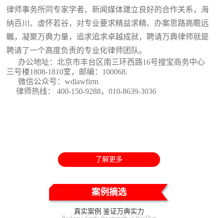
律师事务所同专家学者、新闻媒体建立良好的合作关系，海
纳百川、虚怀若谷，对专业要求精益求精、办案思路高瞻远
瞩，凝聚万典力量，追求追求卓越成就，聘请万典律师就是
聘请了一个高度负责的专业化律师团队。
办公地址：北京市丰台区南三环西路16号搜宝商务中心
三号楼1808-1810室
，邮编：100068.
微信公众号：wdlawfirm
律师热线： 400-150-9288，010-8639-3036
了解更多
案例摘选
真实案例 鉴证万典实力
Real case Verify the strength of WanDian