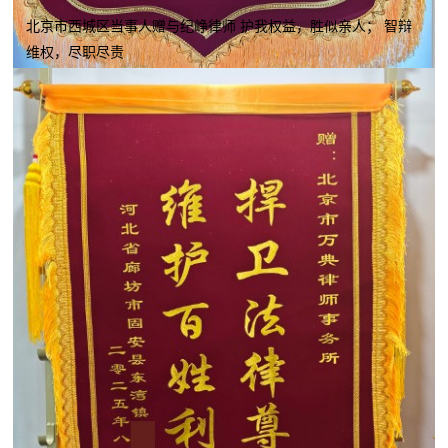
北京市西城区当事人赠与纪峥律师 护我权益，胜似亲人； 智辩
维权，尽职尽责