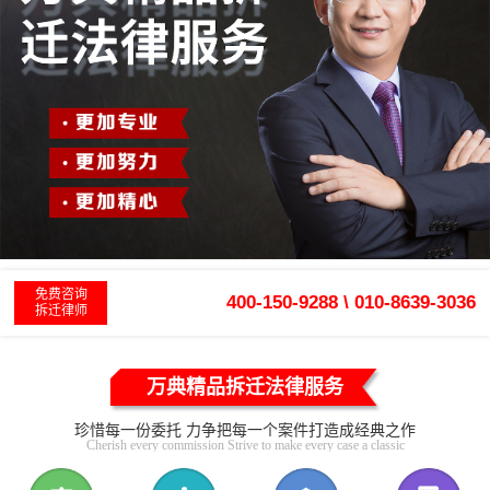
免费咨询
400-150-9288 \ 010-8639-3036
拆迁律师
万典精品拆迁法律服务
珍惜每一份委托 力争把每一个案件打造成经典之作
Cherish every commission Strive to make every case a classic