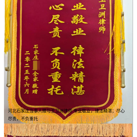
河北石家庄当事人赠与王卫洲律师 专业敬业，律法精湛；尽心
尽责，不负重托