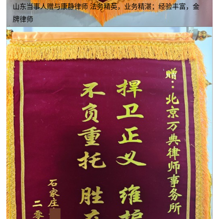
山东当事人赠与康静律师 法务精英，业务精湛；经验丰富，金
牌律师