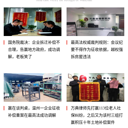
国务院裁决：企业拆迁补偿不
最高法权威裁判规则：会议纪
合理，告赢地方政府，成功调
要不得作为征收依据，越权强
解，老板笑了
拆房屋违法
赢在谈判桌，温州一企业征收
万典律师先打赢113位老人社
补偿重案在最高法成功调解
保纠纷，之后又为该村三组打
赢积压十年土地补偿案件