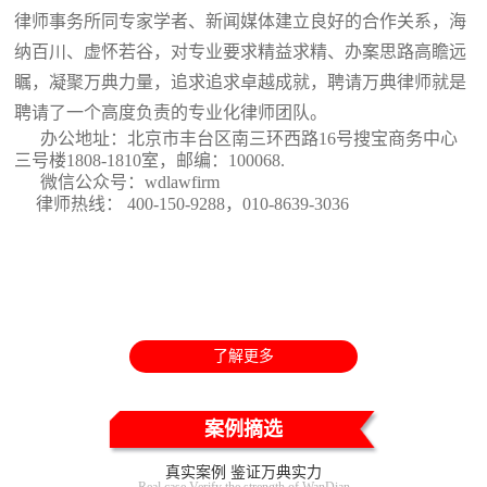
律师事务所同专家学者、新闻媒体建立良好的合作关系，海
纳百川、虚怀若谷，对专业要求精益求精、办案思路高瞻远
瞩，凝聚万典力量，追求追求卓越成就，聘请万典律师就是
聘请了一个高度负责的专业化律师团队。
办公地址：北京市丰台区南三环西路16号搜宝商务中心
三号楼1808-1810室
，邮编：100068.
微信公众号：wdlawfirm
律师热线： 400-150-9288，010-8639-3036
了解更多
案例摘选
真实案例 鉴证万典实力
Real case Verify the strength of WanDian