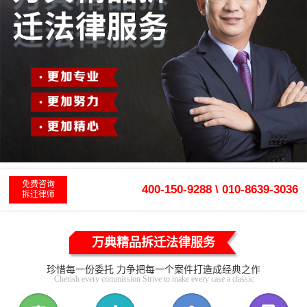
免费咨询
400-150-9288 \ 010-8639-3036
拆迁律师
万典精品拆迁法律服务
珍惜每一份委托 力争把每一个案件打造成经典之作
Cherish every commission Strive to make every case a classic