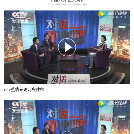
千经万典 正义为先
Thousand classics Justice first
cctv董倩专访万典律师