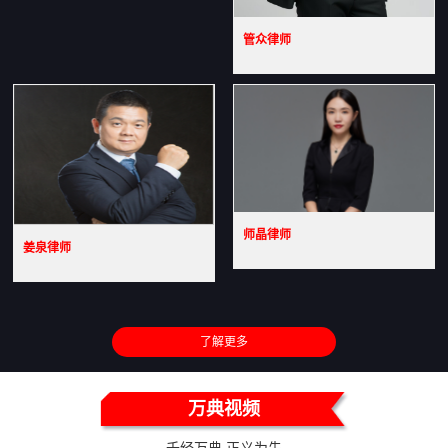
管众律师
师晶律师
姜泉律师
了解更多
万典视频