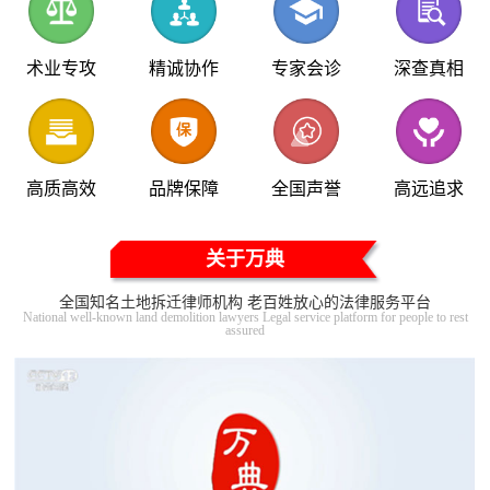
术业专攻
精诚协作
专家会诊
深查真相
高质高效
品牌保障
全国声誉
高远追求
关于万典
全国知名土地拆迁律师机构 老百姓放心的法律服务平台
National well-known land demolition lawyers Legal service platform for people to rest
assured