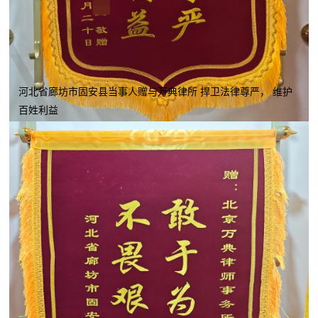
河北省廊坊市固安县当事人赠与万典律所 捍卫法律尊严， 维护
百姓利益