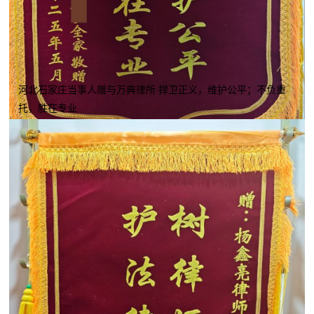
河北石家庄当事人赠与万典律所 捍卫正义，维护公平；不负重
托，胜在专业