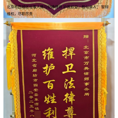
北京市西城区当事人赠与纪峥律师 护我权益，胜似亲人； 智辩
维权，尽职尽责