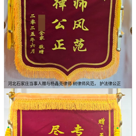
河北石家庄当事人赠与杨鑫亮律师 树律师风范， 护法律公正