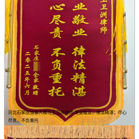
河北石家庄当事人赠与王卫洲律师 专业敬业，律法精湛；尽心
尽责，不负重托