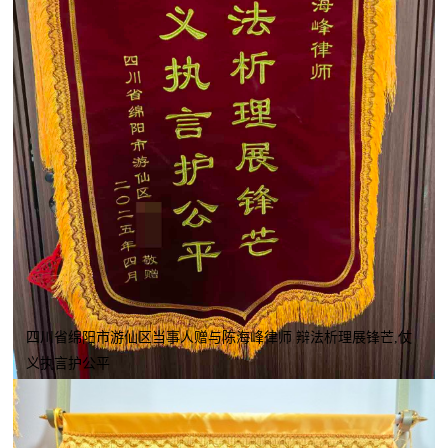
四川省绵阳市游仙区当事人赠与陈海峰律师 辩法析理展锋芒,仗
义执言护公平