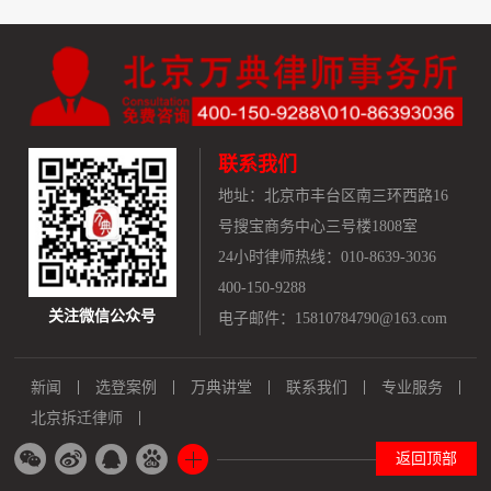
联系我们
地址：
北京市丰台区南三环西路16
号搜宝商务中心三号楼1808室
24小时律师热线：010-8639-3036
400-150-9288
关注微信公众号
电子邮件：15810784790@163.com
新闻
选登案例
万典讲堂
联系我们
专业服务
北京拆迁律师
返回顶部