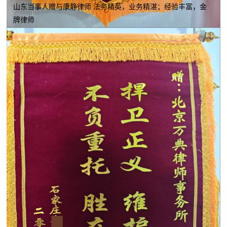
山东当事人赠与康静律师 法务精英，业务精湛；经验丰富，金
牌律师