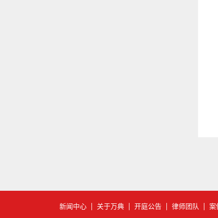
新闻中心
关于万典
开庭公告
律师团队
案