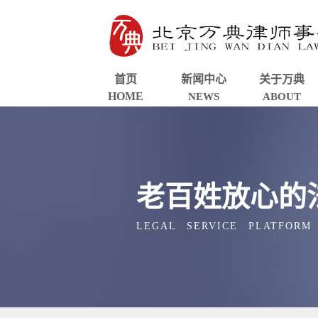
首页
新闻中心
关于万典
HOME
NEWS
ABOUT
老百姓放心的
LEGAL SERVICE PLATFORM