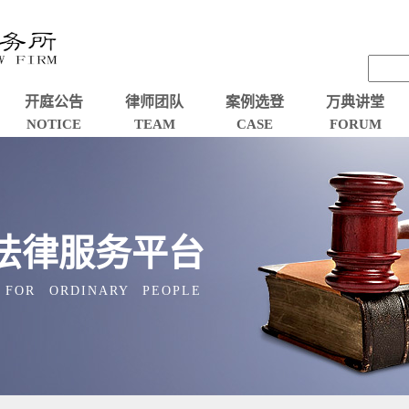
开庭公告
律师团队
案例选登
万典讲堂
NOTICE
TEAM
CASE
FORUM
法律服务平台
 FOR ORDINARY PEOPLE