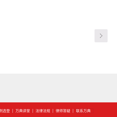
例选登
万典讲堂
法律法规
律师答疑
联系万典