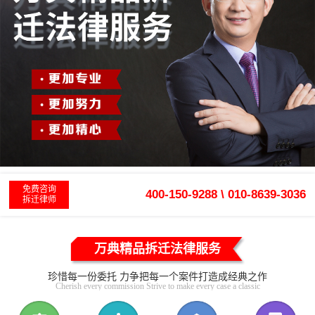
免费咨询
400-150-9288 \ 010-8639-3036
拆迁律师
万典精品拆迁法律服务
珍惜每一份委托 力争把每一个案件打造成经典之作
Cherish every commission Strive to make every case a classic