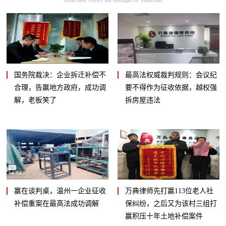
国务院裁决：企业拆迁补偿不
最高法权威裁判规则：会议纪
合理，告赢地方政府，成功调
要不得作为征收依据，越权强
解，老板笑了
拆房屋违法
赢在谈判桌，温州一企业征收
万典律师先打赢113位老人社
补偿重案在最高法成功调解
保纠纷，之后又为该村三组打
赢积压十年土地补偿案件