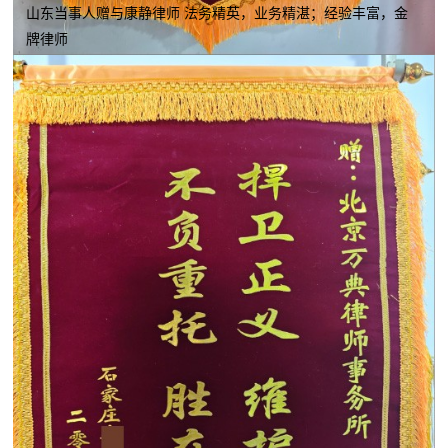
山东当事人赠与康静律师 法务精英，业务精湛；经验丰富，金
牌律师