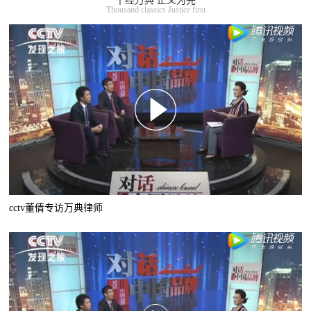
千经万典 正义为先
Thousand classics Justice first
cctv董倩专访万典律师