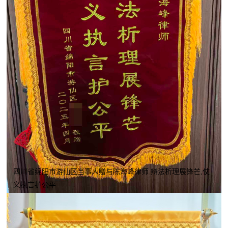
四川省绵阳市游仙区当事人赠与陈海峰律师 辩法析理展锋芒,仗
义执言护公平