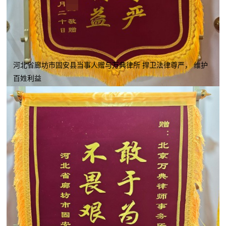
河北省廊坊市固安县当事人赠与万典律所 捍卫法律尊严， 维护
百姓利益