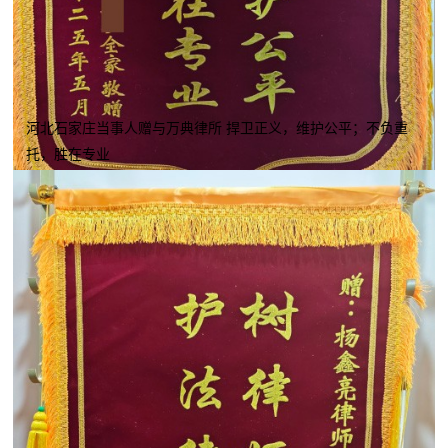
河北石家庄当事人赠与万典律所 捍卫正义，维护公平；不负重
托，胜在专业