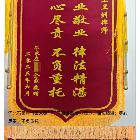
河北石家庄当事人赠与王卫洲律师 专业敬业，律法精湛；尽心
尽责，不负重托