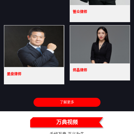
管众律师
师晶律师
姜泉律师
了解更多
万典视频