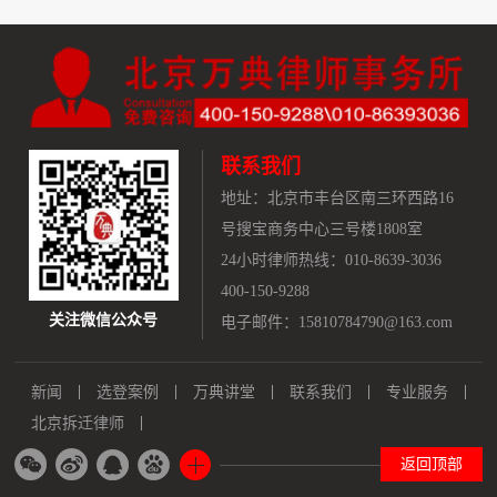
联系我们
地址：
北京市丰台区南三环西路16
号搜宝商务中心三号楼1808室
24小时律师热线：010-8639-3036
400-150-9288
关注微信公众号
电子邮件：15810784790@163.com
新闻
选登案例
万典讲堂
联系我们
专业服务
北京拆迁律师
返回顶部