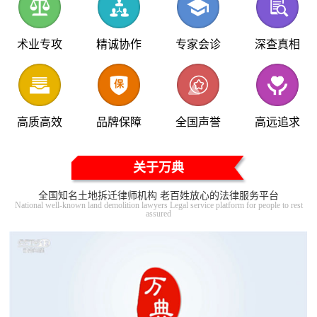
术业专攻
精诚协作
专家会诊
深查真相
高质高效
品牌保障
全国声誉
高远追求
关于万典
全国知名土地拆迁律师机构 老百姓放心的法律服务平台
National well-known land demolition lawyers Legal service platform for people to rest
assured