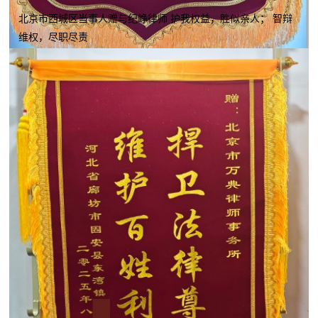
北京市西城区当事人赠与纪峥律师 护我权益，胜似亲人； 智辩
维权，尽职尽责