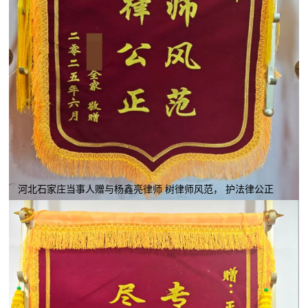
河北石家庄当事人赠与杨鑫亮律师 树律师风范， 护法律公正