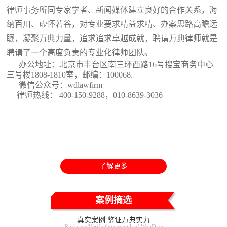
律师事务所同专家学者、新闻媒体建立良好的合作关系，海
纳百川、虚怀若谷，对专业要求精益求精、办案思路高瞻远
瞩，凝聚万典力量，追求追求卓越成就，聘请万典律师就是
聘请了一个高度负责的专业化律师团队。
办公地址：北京市丰台区南三环西路16号搜宝商务中心
三号楼1808-1810室
，邮编：100068.
微信公众号：wdlawfirm
律师热线： 400-150-9288，010-8639-3036
了解更多
案例摘选
真实案例 鉴证万典实力
Real case Verify the strength of WanDian