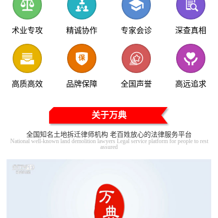
术业专攻
精诚协作
专家会诊
深查真相
高质高效
品牌保障
全国声誉
高远追求
关于万典
全国知名土地拆迁律师机构 老百姓放心的法律服务平台
National well-known land demolition lawyers Legal service platform for people to rest
assured