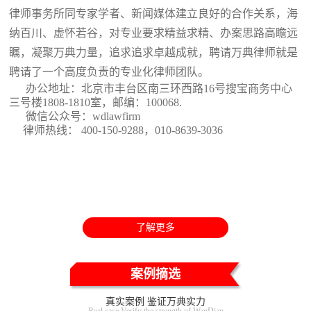
律师事务所同专家学者、新闻媒体建立良好的合作关系，海
纳百川、虚怀若谷，对专业要求精益求精、办案思路高瞻远
瞩，凝聚万典力量，追求追求卓越成就，聘请万典律师就是
聘请了一个高度负责的专业化律师团队。
办公地址：北京市丰台区南三环西路16号搜宝商务中心
三号楼1808-1810室
，邮编：100068.
微信公众号：wdlawfirm
律师热线： 400-150-9288，010-8639-3036
了解更多
案例摘选
真实案例 鉴证万典实力
Real case Verify the strength of WanDian