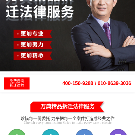
免费咨询
400-150-9288 \ 010-8639-3036
拆迁律师
万典精品拆迁法律服务
珍惜每一份委托 力争把每一个案件打造成经典之作
Cherish every commission Strive to make every case a classic