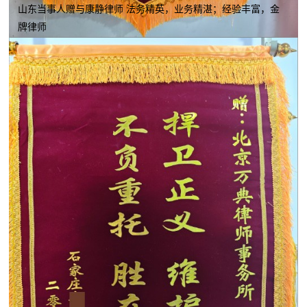
山东当事人赠与康静律师 法务精英，业务精湛；经验丰富，金
牌律师