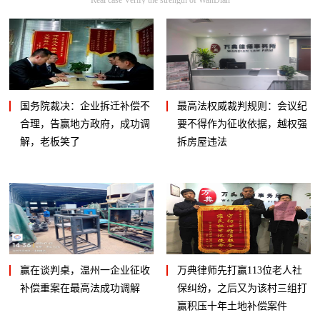
国务院裁决：企业拆迁补偿不
最高法权威裁判规则：会议纪
合理，告赢地方政府，成功调
要不得作为征收依据，越权强
解，老板笑了
拆房屋违法
赢在谈判桌，温州一企业征收
万典律师先打赢113位老人社
补偿重案在最高法成功调解
保纠纷，之后又为该村三组打
赢积压十年土地补偿案件