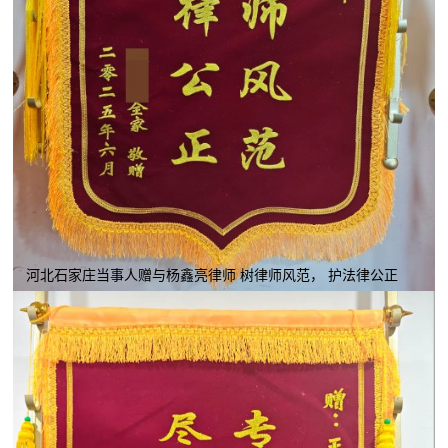
河北石家庄当事人赠与杨鑫亮律师 树律师风范， 护法律公正