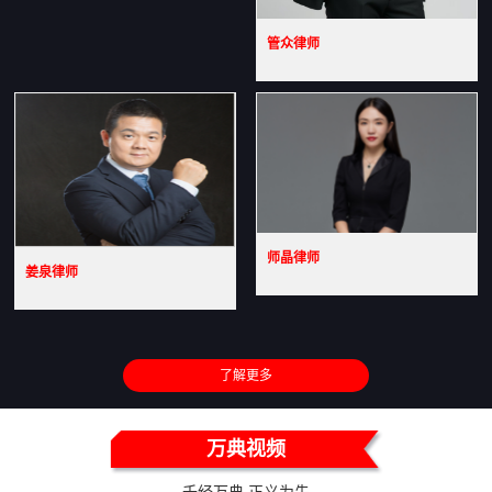
管众律师
师晶律师
姜泉律师
了解更多
万典视频