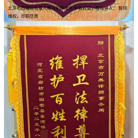
北京市西城区当事人赠与纪峥律师 护我权益，胜似亲人； 智辩
维权，尽职尽责