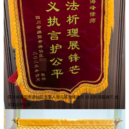
四川省绵阳市游仙区当事人赠与陈海峰律师 辩法析理展锋芒,仗
义执言护公平