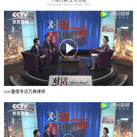
千经万典 正义为先
Thousand classics Justice first
cctv董倩专访万典律师