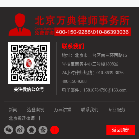
联系我们
地址：
北京市丰台区南三环西路16
号搜宝商务中心三号楼1808室
24小时律师热线：010-8639-3036
400-150-9288
关注微信公众号
电子邮件：15810784790@163.com
新闻
选登案例
万典讲堂
联系我们
专业服务
北京拆迁律师
返回顶部