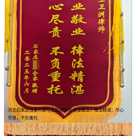
河北石家庄当事人赠与王卫洲律师 专业敬业，律法精湛；尽心
尽责，不负重托