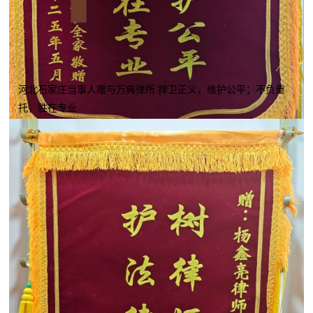
河北石家庄当事人赠与万典律所 捍卫正义，维护公平；不负重
托，胜在专业