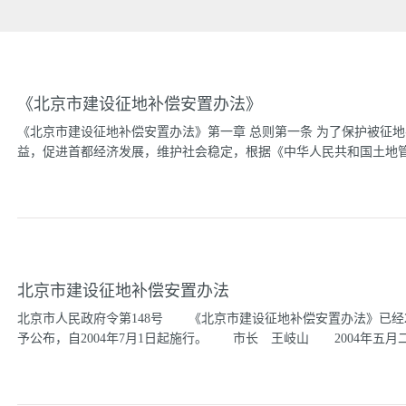
《北京市建设征地补偿安置办法》
《北京市建设征地补偿安置办法》第一章 总则第一条 为了保护被征
益，促进首都经济发展，维护社会稳定，根据《中华人民共和国土地管理
和国劳动法》等有关规定，结合本市实际情况，制定本办法。第二条 
照本办法进行补偿安置。第三条 市土地行政主管部门负责征地补偿管
业和社会保险管理工作;市民政部门负责超转人员管理工作。区、县土
内征地补偿安置具体管理工作。公安、农村工作等部门应当按照各自
北京市建设征地补偿安置办法
府应当对本行政区域内的征地补偿安置工作实施监督管理。乡镇人民政
征地补偿安置工作坚持公开的原则，征地补偿费由征地双方依法协商确
北京市人民政府令第148号 《北京市建设征地补偿安置办法》已经20
(以下简称征地单位)应当支付征地补偿费。征地补偿费应当按时、足
予公布，自2004年7月1日起施行。 市长 王岐山 2004年五月
度。第六条 任何单位和个人不得侵占、挪用征地补偿费用和其他有关
按照本办法规定做好征地补偿安置中相应工作。第二章 征地补偿第八
置补助费。涉及青苗和其他土地附着物的，还应当向所有权...
则 第一条为了保护被征地农村村民、农村集体经济组织和征地单位