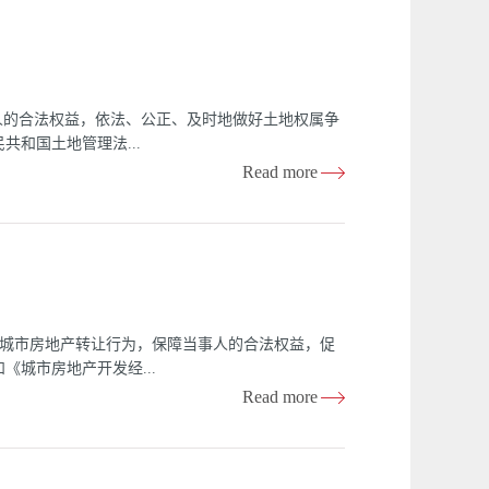
关规定，结合本市实际情况，制定本办法。 第二
偿安置。 第三条市土地行政主管部门负责征地补
险管理工作；市民政部门负责超转人员管理工作。
偿安置具体管理工作。 公安、农村工作等部门应
应当对本行政区域内的征地补偿安置工作实施监督
人的合法权益，依法、公正、及时地做好土地权属争
征地补偿安置工作坚持公开的原则，征地补偿费由
和国土地管理法...
位（以下简称征地单位）应当支付征地补偿费。征
Read more
护标准制度。 第六条任何单位和个人不得侵占、
规定，结合本市实际，制定本办法。 二、本办法
属问题产生的争议。三、调查处理土地权属争议案
史，面对现实，维护社会和谐和稳定。四、土地权属
照权限分别处理。市、区（县）人民政府处理土地权
资源局、区（县）国土资源分局具体负责的土地权属
县）人民政府做出处理决定。五、在土地权属争议解
城市房地产转让行为，保障当事人的合法权益，促
）国土资源分局具体负责以下土地权属争议案件的受
城市房地产开发经...
、单位与单位之间发生的土地使用权争议案件；
Read more
案件；（三）本区（县）行政区域内土地所有权争议
第二条 本市国有土地范围内的房地产转让，适用
、安居工程住房和集资合作建设的住房的，不适用
权的自然人、法人和其他组织，依法将房地产转移