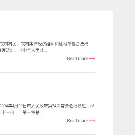
地农村村民、农村集体经济组织和征地单位合法权
法》、《中华人民共...
Read more
本市行政区域内依法征用农民集体所有土地的，依
理工作;市劳动保障行政主管部门负责转非劳动力就
地、劳动保障、民政部门按照分工负责本行政区域
的职责对征地补偿安置工作实施管理。区、县人民政
府应当协助做好征地补偿安置工作。第四条 本市
定。第五条 经批准征用农民集体所有土地的单位
04年4月29日市人民政府第24次常务会议通过，现
额支付到位。本市征地补偿费实行最低保护标准制
二十一日 第一章总...
费用。第七条 农村集体经济组织和村民委员会应当
Read more
条 征地单位支付的征地补偿费包括土地补偿费和安
合法权益，促进首都经济发展，维护社会稳定，根