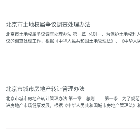
据《中华人民共和国土地管理法》、《中华人民共和国劳动法》等有
条本市行政区域内依法征用农民集体所有土地的，依照本办法进行补
偿管理工作；市劳动保障行政主管部门负责转非劳动力就业和社会保
北京市土地权属争议调查处理办法
区、县土地、劳动保障、民政部门按照分工负责本行政区域内征地补
当按照各自的职责对征地补偿安置工作实施管理。 区、县人民政府
北京市土地权属争议调查处理办法 第一章 总则一、为保护土地权利
管理。乡镇人民政府应当协助做好征地补偿安置工作。 第四条本市
议的调查处理工作，根据《中华人民共和国土地管理法》、《中华人民共
征地双方依法协商确定。 第五条经批准征用农民集体所有土地的单
地补偿费应当按时、足额支付到位。 本市征地补偿费实行最低保
挪用征地补偿费用和其他有关费用。 第七...
实施条例》、国土资源部《土地权属争议调查处理办法》等有关
所称土地权属争议，是指本市行政区域内因土地所有权或者使用权归
件，应当以法律、法规和土地管理规章为依据，从实际出发，尊重历
发生争议，由当事人协商解决；协商不成的，由乡镇以上人民政府按
北京市城市房地产转让管理办法
属争议，由市国土资源局、区（县）国土资源分局具体负责。市国土
争议案件，对需要依法做出处理决定的，拟定处理意见，报市、区（
北京市城市房地产转让管理办法 第一章 总则 第一条 为了规范
决之前，任何一方不得改变土地利用现状。第二章 管辖六、区（县
进房地产市场健康发展，根据《中华人民共和国城市房地产管理法》和《
理和调查：（一）本区（县）行政区域内个人之间、个人和单位之间
（二）本区（县）行政区域内发生的跨乡镇行政区域的土地权属争议
案件；...
营管理条例》等法律、法规，结合本市实际情况，制定本办法。 
本办法。 本市城镇职工根据城镇住房制度改革政策购买公有住房
本办法。 第三条 房地产转让，是指拥有房屋所有权、土地使用