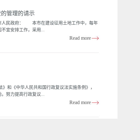
的自然人、法人和其他组织。房地产受让人可以是
费的管理的请示
政府另有规定的从其规定。 第四条 房地产转让
四)以房地产作价入股或者作为合作条件与他人成立
市人民政府： 本市在建设征用土地工作中，每年
其他组织合并、分立，使房地产权属发生变更的；
宜安排工作，采用...
他方式。 第五条 市国土资源和房屋管理局(以
Read more
和房屋管理局(以下简称区、县国土房管局)负责本行
迁办公室，有的在区开发公司或建设用地单位，有的
象时有发生，有的搞了基本建设，有的借给外单位使
我们认为对这项经费必须加强管理，做到专款专用，
后，原有社员劳动力（近三年每年劳动一百天以
排工作的病残人员，用地单位应按平均每人每月十六
收入分配水平高低和远郊地区应低于近郊地区的不同
法》和《中华人民共和国行政复议法实施条例》，
个人生活补助费数额的确定，应根据被征地生活补
努力提高行政复议...
产管理局组织社队评定。 无人瞻养的孤寡老人的
Read more
的老、病、残人员的生活补助费，经区、县人民政
常见问题及其解答（包括典型案例），以行政复议知
范围；（三）行政复议管辖；（四）行政复议程序；
工作的实践中经常碰到，具有广泛的代表性，对 行政
中学习参考。 目 录（一）总则1、什么是行政复