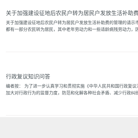
给他人的行为。 房地产转让人是指拥有房屋所有权、土地使用权
关于加强建设征地后农民户转为居民户发放生活补助
中华人民共和国境内外的自然人、法人和其他组织，国家和市人民
包括下列方式： (一)买卖； (二)赠与； (三)交换； (
关于加强建设征地后农民户转为居民户发放生活补助费的管理的请示
法人或者其他组织，使房地产权属发生变更的； (五)因法人或者
都有一部分农民转为居民，其中老年劳动力和一些适龄病残劳动力，因不
(六)以房地产清偿债务的； (七)法律、法规和规章规定的其
下简称市国土房管局)主管本市房地产转让管理工作。区、县国土资源
政区域内房地产转让管理工作...
了发给生活补助费的办法予以解决。目前这项费用的管理，有的在拆
在区民政部门。从管理情况看，没有做到专款专用，乱借、乱用的现
用。长此下去，势必造成对老年人生活补助费难以保证发放。因此，
保证按时发放。具体意见是： 一、 对因建设征地农民户转为居民户
行政复议知识问答
上）中，因年老（男五十九岁、女四十九岁以上）和适龄而不适宜安
元至三十元拨付生活补助费，由区、县房地产管理局根据被征地社队
编者按： 为了进一步认真学习和贯彻实施《中华人民共和国行政复议
情况，在此幅度内提出具体执行意见，报区、县人民政府确定。 每
加大对行政行为的监督力度，防范和化解各种社会矛盾、减少行政纠纷。
助费的总额分成若干等级（级差金额相差不宜过大），由区、县房地
生活补助费数额，按市民政局的规定办理。 已经实行退休制度社队
府审查批准后，也可按照社队退休规定发生活补助费。&#...
案件的办理质量和工作水平，我们收集整理了行政复议工作中碰到的
识问答方式分别从六个方面进行阐述：（一）总则；（二）行政复议
（五）行政复议证据；(六)行政复议法律责任。这些问题在行政复议
复议工作起到一定的指导作用。由于篇幅较大，分三期登载，供工作