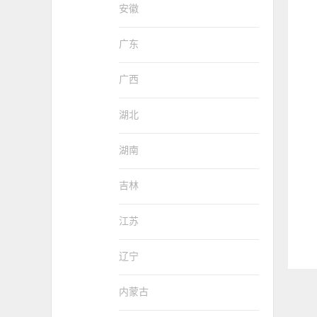
安徽
广东
广西
湖北
湖南
吉林
江苏
辽宁
内蒙古