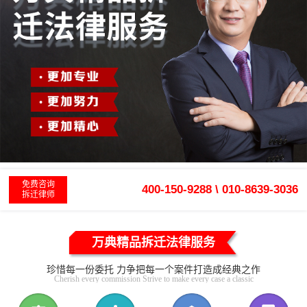
免费咨询
400-150-9288 \ 010-8639-3036
拆迁律师
万典精品拆迁法律服务
珍惜每一份委托 力争把每一个案件打造成经典之作
Cherish every commission Strive to make every case a classic