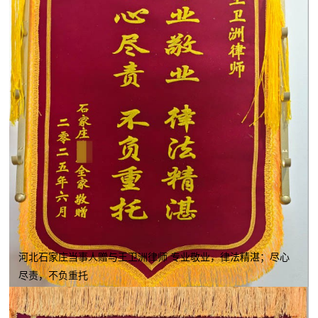
河北石家庄当事人赠与王卫洲律师 专业敬业，律法精湛；尽心
尽责，不负重托