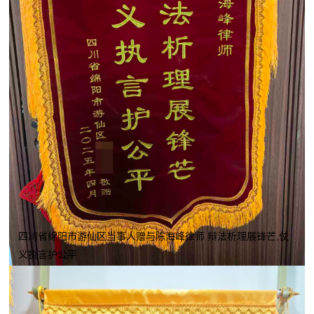
四川省绵阳市游仙区当事人赠与陈海峰律师 辩法析理展锋芒,仗
义执言护公平