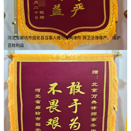
河北省廊坊市固安县当事人赠与万典律所 捍卫法律尊严， 维护
百姓利益