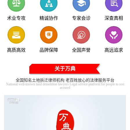
术业专攻
精诚协作
专家会诊
深查真相
高质高效
品牌保障
全国声誉
高远追求
关于万典
全国知名土地拆迁律师机构 老百姓放心的法律服务平台
National well-known land demolition lawyers Legal service platform for people to rest
assured