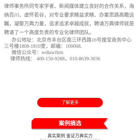
律师事务所同专家学者、新闻媒体建立良好的合作关系，海
纳百川、虚怀若谷，对专业要求精益求精、办案思路高瞻远
瞩，凝聚万典力量，追求追求卓越成就，聘请万典律师就是
聘请了一个高度负责的专业化律师团队。
办公地址：北京市丰台区南三环西路16号搜宝商务中心
三号楼1808-1810室
，邮编：100068.
微信公众号：wdlawfirm
律师热线： 400-150-9288，010-8639-3036
了解更多
案例摘选
真实案例 鉴证万典实力
Real case Verify the strength of WanDian