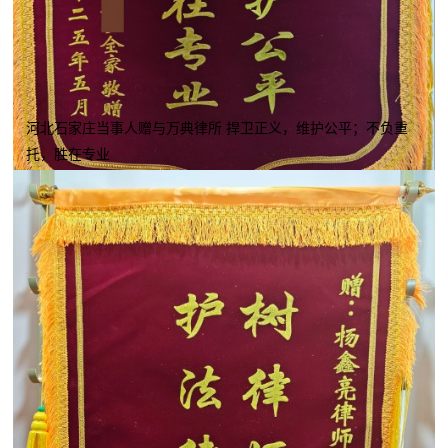
河北石家庄当事人赠与万典律所 捍卫正义，维护公平；不负重
托，胜在专业