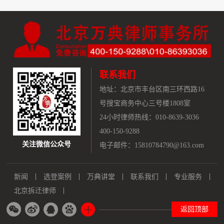
联系我们
地址：
北京市丰台区南三环西路16
号搜宝商务中心三号楼1808室
24小时律师热线：010-8639-3036
400-150-9288
关注微信公众号
电子邮件：15810784790@163.com
新闻
选登案例
万典讲堂
联系我们
专业服务
北京拆迁律师
返回顶部