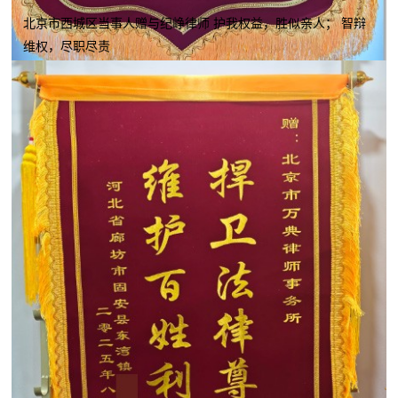
北京市西城区当事人赠与纪峥律师 护我权益，胜似亲人； 智辩
维权，尽职尽责