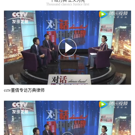
千经万典 正义为先
Thousand classics Justice first
cctv董倩专访万典律师