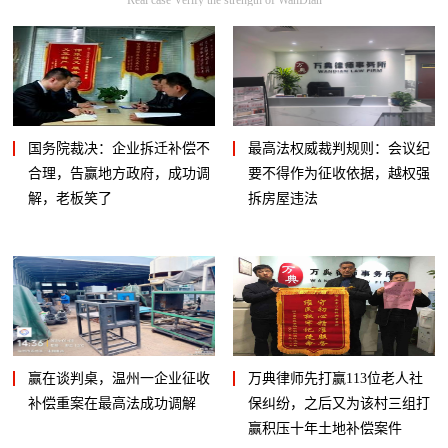
国务院裁决：企业拆迁补偿不
最高法权威裁判规则：会议纪
合理，告赢地方政府，成功调
要不得作为征收依据，越权强
解，老板笑了
拆房屋违法
赢在谈判桌，温州一企业征收
万典律师先打赢113位老人社
补偿重案在最高法成功调解
保纠纷，之后又为该村三组打
赢积压十年土地补偿案件