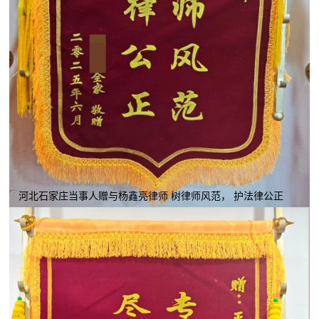
河北石家庄当事人赠与杨鑫亮律师 树律师风范， 护法律公正