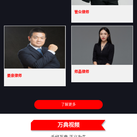
管众律师
师晶律师
姜泉律师
了解更多
万典视频