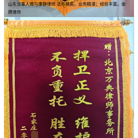
山东当事人赠与康静律师 法务精英，业务精湛；经验丰富，金
牌律师