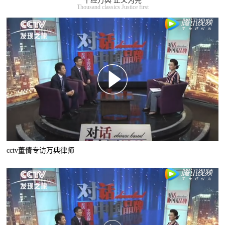
千经万典 正义为先
Thousand classics Justice first
cctv董倩专访万典律师