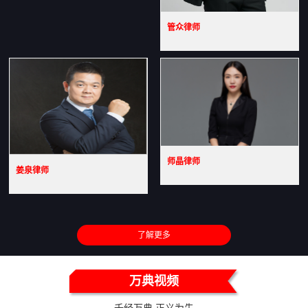
管众律师
师晶律师
姜泉律师
了解更多
万典视频