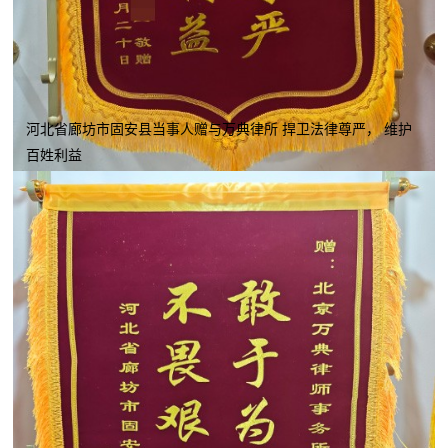
河北省廊坊市固安县当事人赠与万典律所 捍卫法律尊严， 维护
百姓利益