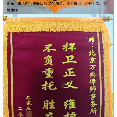
山东当事人赠与康静律师 法务精英，业务精湛；经验丰富，金
牌律师