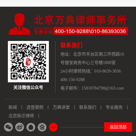
联系我们
地址：
北京市丰台区南三环西路16
号搜宝商务中心三号楼1808室
24小时律师热线：010-8639-3036
400-150-9288
关注微信公众号
电子邮件：15810784790@163.com
新闻
选登案例
万典讲堂
联系我们
专业服务
北京拆迁律师
返回顶部