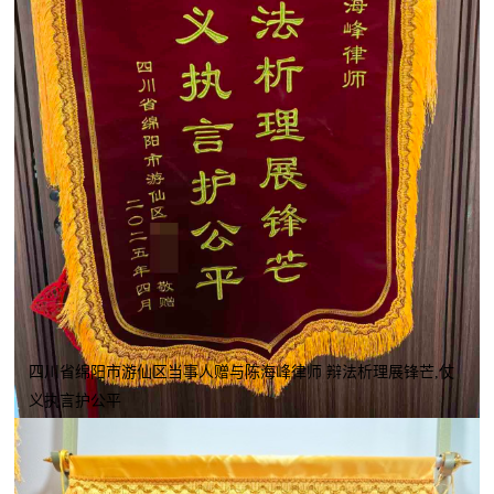
四川省绵阳市游仙区当事人赠与陈海峰律师 辩法析理展锋芒,仗
义执言护公平