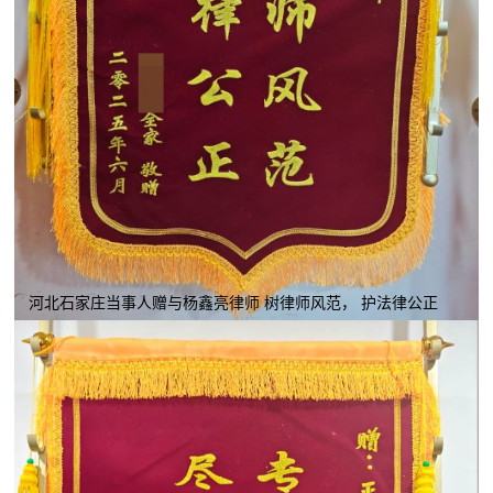
河北石家庄当事人赠与杨鑫亮律师 树律师风范， 护法律公正