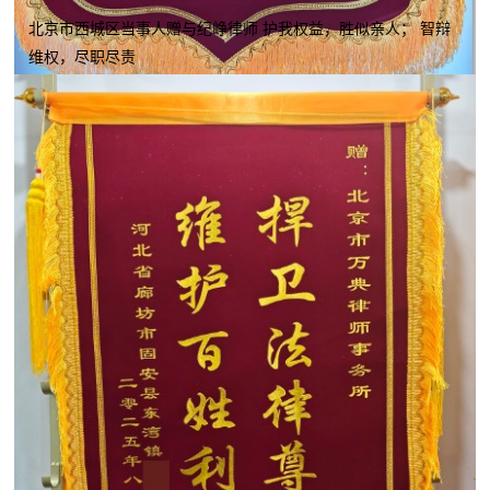
北京市西城区当事人赠与纪峥律师 护我权益，胜似亲人； 智辩
维权，尽职尽责