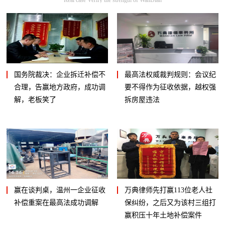
国务院裁决：企业拆迁补偿不
最高法权威裁判规则：会议纪
合理，告赢地方政府，成功调
要不得作为征收依据，越权强
解，老板笑了
拆房屋违法
赢在谈判桌，温州一企业征收
万典律师先打赢113位老人社
补偿重案在最高法成功调解
保纠纷，之后又为该村三组打
赢积压十年土地补偿案件