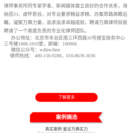
律师事务所同专家学者、新闻媒体建立良好的合作关系，海
纳百川、虚怀若谷，对专业要求精益求精、办案思路高瞻远
瞩，凝聚万典力量，追求追求卓越成就，聘请万典律师就是
聘请了一个高度负责的专业化律师团队。
办公地址：北京市丰台区南三环西路16号搜宝商务中心
三号楼1808-1810室
，邮编：100068.
微信公众号：wdlawfirm
律师热线： 400-150-9288，010-8639-3036
了解更多
案例摘选
真实案例 鉴证万典实力
Real case Verify the strength of WanDian