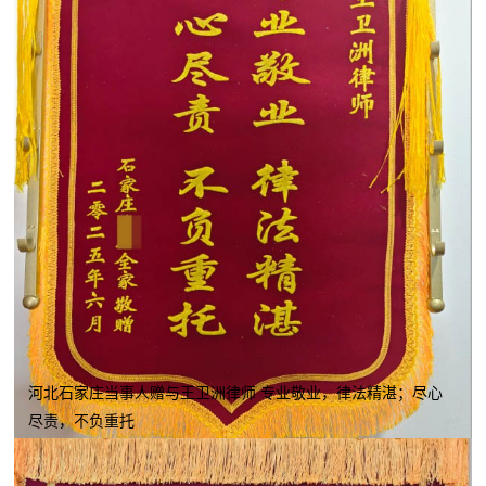
河北石家庄当事人赠与王卫洲律师 专业敬业，律法精湛；尽心
尽责，不负重托