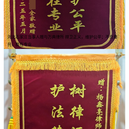
河北石家庄当事人赠与万典律所 捍卫正义，维护公平；不负重
托，胜在专业