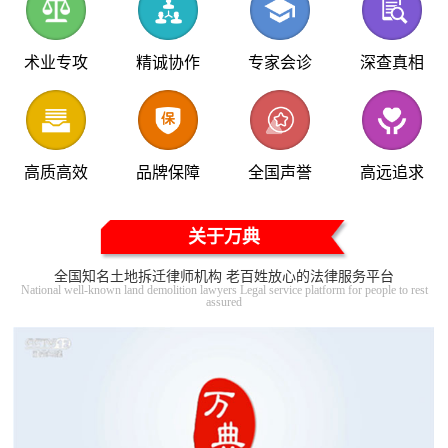
术业专攻
精诚协作
专家会诊
深查真相
高质高效
品牌保障
全国声誉
高远追求
关于万典
全国知名土地拆迁律师机构 老百姓放心的法律服务平台
National well-known land demolition lawyers Legal service platform for people to rest
assured