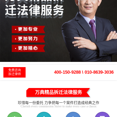
免费咨询
400-150-9288 \ 010-8639-3036
拆迁律师
万典精品拆迁法律服务
珍惜每一份委托 力争把每一个案件打造成经典之作
Cherish every commission Strive to make every case a classic