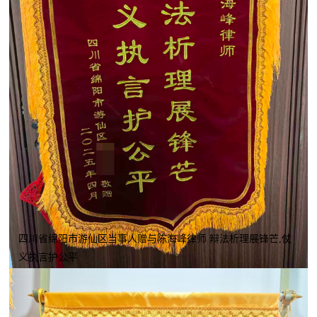
四川省绵阳市游仙区当事人赠与陈海峰律师 辩法析理展锋芒,仗
义执言护公平