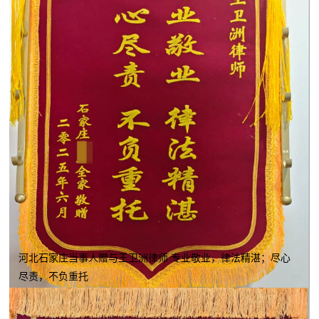
河北石家庄当事人赠与王卫洲律师 专业敬业，律法精湛；尽心
尽责，不负重托