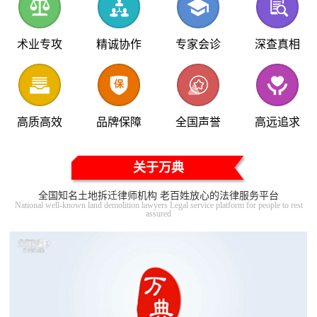
术业专攻
精诚协作
专家会诊
深查真相
高质高效
品牌保障
全国声誉
高远追求
关于万典
全国知名土地拆迁律师机构 老百姓放心的法律服务平台
National well-known land demolition lawyers Legal service platform for people to rest
assured