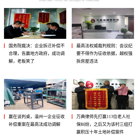
国务院裁决：企业拆迁补偿不
最高法权威裁判规则：会议纪
合理，告赢地方政府，成功调
要不得作为征收依据，越权强
解，老板笑了
拆房屋违法
赢在谈判桌，温州一企业征收
万典律师先打赢113位老人社
补偿重案在最高法成功调解
保纠纷，之后又为该村三组打
赢积压十年土地补偿案件