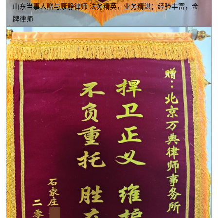
山东当事人赠与康静律师 法务精英，业务精湛；经验丰富，金
牌律师