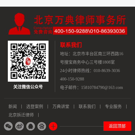
联系我们
地址：
北京市丰台区南三环西路16
号搜宝商务中心三号楼1808室
24小时律师热线：010-8639-3036
400-150-9288
关注微信公众号
电子邮件：15810784790@163.com
新闻
选登案例
万典讲堂
联系我们
专业服务
北京拆迁律师
返回顶部