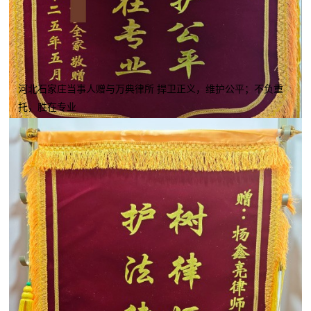
河北石家庄当事人赠与万典律所 捍卫正义，维护公平；不负重
托，胜在专业