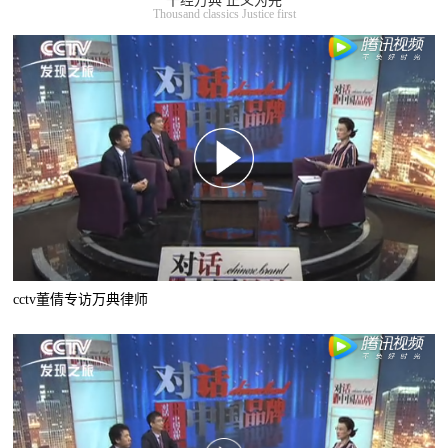
千经万典 正义为先
Thousand classics Justice first
cctv董倩专访万典律师