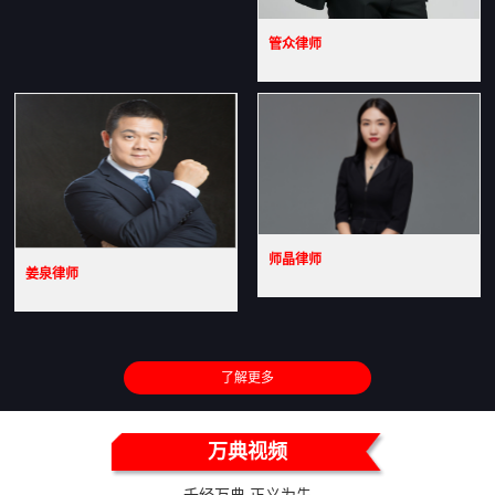
管众律师
师晶律师
姜泉律师
了解更多
万典视频