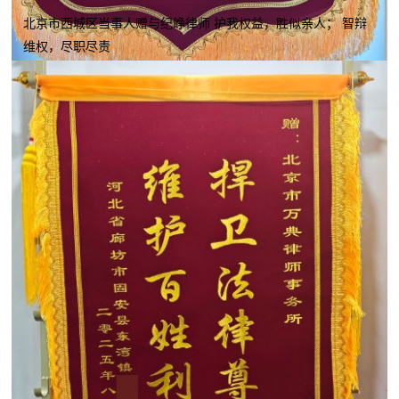
北京市西城区当事人赠与纪峥律师 护我权益，胜似亲人； 智辩
维权，尽职尽责