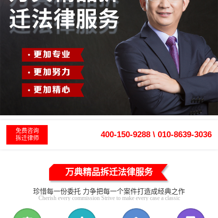
免费咨询
400-150-9288 \ 010-8639-3036
拆迁律师
万典精品拆迁法律服务
珍惜每一份委托 力争把每一个案件打造成经典之作
Cherish every commission Strive to make every case a classic