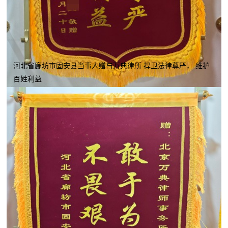
河北省廊坊市固安县当事人赠与万典律所 捍卫法律尊严， 维护
百姓利益