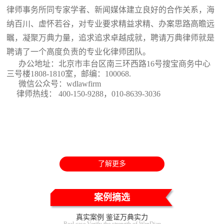
律师事务所同专家学者、新闻媒体建立良好的合作关系，海
纳百川、虚怀若谷，对专业要求精益求精、办案思路高瞻远
瞩，凝聚万典力量，追求追求卓越成就，聘请万典律师就是
聘请了一个高度负责的专业化律师团队。
办公地址：北京市丰台区南三环西路16号搜宝商务中心
三号楼1808-1810室
，邮编：100068.
微信公众号：wdlawfirm
律师热线： 400-150-9288，010-8639-3036
了解更多
案例摘选
真实案例 鉴证万典实力
Real case Verify the strength of WanDian