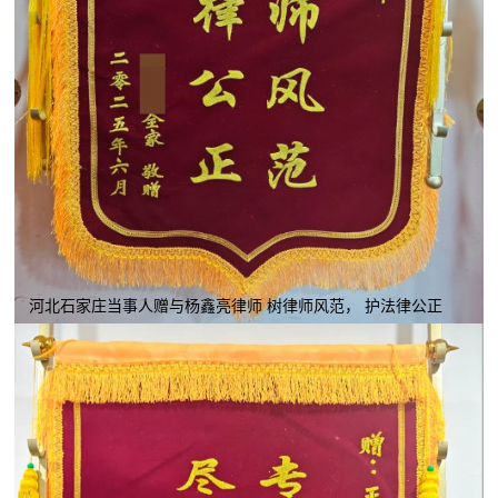
河北石家庄当事人赠与杨鑫亮律师 树律师风范， 护法律公正