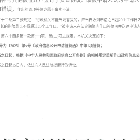
精神与其他被征迁户签订了安置协议。故被申请人认为申请人
律错误，
作出的该项答复亦属于事实不清。
十三条第二款规定：“行政机关不能当场答复的，应当自收到申请之日起20个工作日
长的期限最长不得超过20个工作日。”被申请人在法定期限内作出答复函并送达申请
第六十四条第一款第(一)项、第(二)项之规定，本机关决定如下：
编号为〔2025〕第x号《政府信息公开申请答复函》中第1项答复；
书之日起，根据《中华人民共和国政府信息公开条例》的相关规定重新作出政府信息公
之日起15日内，依法向人民法院提起行政诉讼。