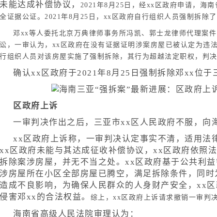
未能达成补偿协议，
2021年8月25日，经xx区政府申请，
全证据公证。2021年8月25日，xx区政府自行组织人员强制拆除
邓xx等人委托北京万典律师事务所冯凯、郭士龙律师代理案
讼，
一审认为，xx区政府在没有证据证明涉案房屋已被认定为违
行组织人员对该房屋实施了强制拆除，其行为超越法定职权，判
确认xx区政府于2021年8月25日强制拆除邓xx位
区政府上诉
一审判决作出之后，三亚市xx区人民政府不服，向
xx区政府上诉称，一审判决认定事实不清，适用法
xx区政府未能与其达成征收补偿协议，xx区政府依照
拆除案涉房屋，并无不当之处。xx区政府基于公共利
涉房屋所在小区全部房屋已腾空，满足拆除条件，同时
造成不良影响，为确保人民群众的人身财产安全，xx
侵害邓xx的合法权益。
综上，xx区政府上诉请求撤销一审判
海南省高级人民法院审理认为：