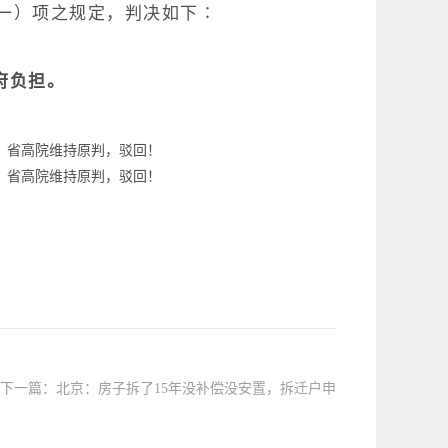
一）项之规定，判决如下∶
府负担。
下一篇：
北京：房子拆了15年没补偿没安置，拆迁户申
请裁决屡次要求补正，实属行政不作为!