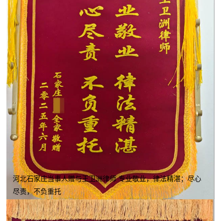
河北石家庄当事人赠与王卫洲律师 专业敬业，律法精湛；尽心
尽责，不负重托