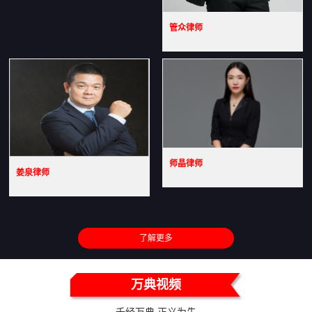
管众律师
师晶律师
姜泉律师
了解更多
万典视频