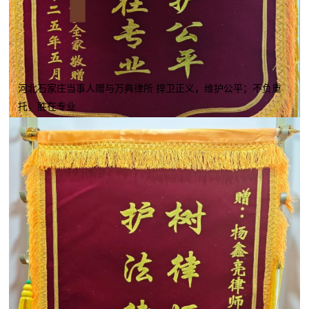
河北石家庄当事人赠与万典律所 捍卫正义，维护公平；不负重
托，胜在专业