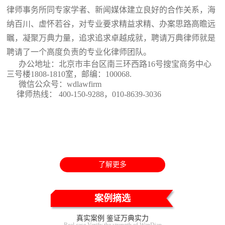
律师事务所同专家学者、新闻媒体建立良好的合作关系，海
纳百川、虚怀若谷，对专业要求精益求精、办案思路高瞻远
瞩，凝聚万典力量，追求追求卓越成就，聘请万典律师就是
聘请了一个高度负责的专业化律师团队。
办公地址：北京市丰台区南三环西路16号搜宝商务中心
三号楼1808-1810室
，邮编：100068.
微信公众号：wdlawfirm
律师热线： 400-150-9288，010-8639-3036
了解更多
案例摘选
真实案例 鉴证万典实力
Real case Verify the strength of WanDian