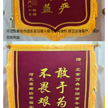
河北省廊坊市固安县当事人赠与万典律所 捍卫法律尊严， 维护
百姓利益