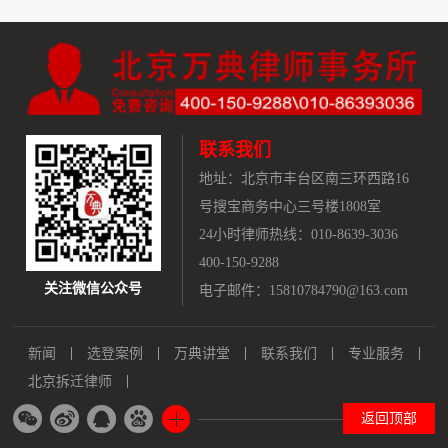
联系我们
地址：
北京市丰台区南三环西路16
号搜宝商务中心三号楼1808室
24小时律师热线：010-8639-3036
400-150-9288
关注微信公众号
电子邮件：15810784790@163.com
新闻
选登案例
万典讲堂
联系我们
专业服务
北京拆迁律师
返回顶部