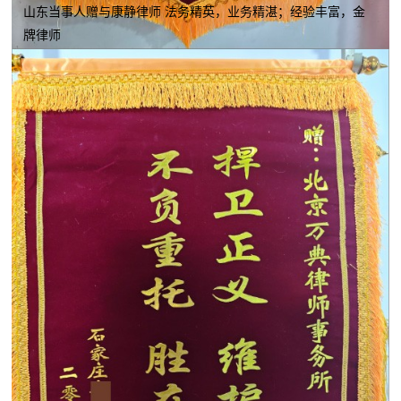
山东当事人赠与康静律师 法务精英，业务精湛；经验丰富，金
牌律师