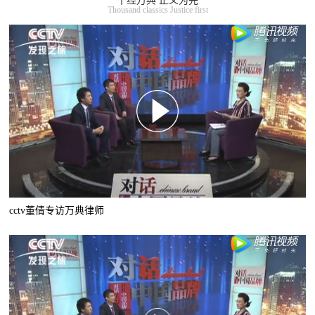
千经万典 正义为先
Thousand classics Justice first
cctv董倩专访万典律师