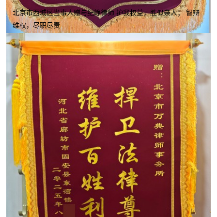
北京市西城区当事人赠与纪峥律师 护我权益，胜似亲人； 智辩
维权，尽职尽责