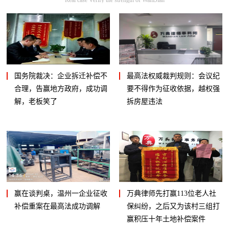
国务院裁决：企业拆迁补偿不
最高法权威裁判规则：会议纪
合理，告赢地方政府，成功调
要不得作为征收依据，越权强
解，老板笑了
拆房屋违法
赢在谈判桌，温州一企业征收
万典律师先打赢113位老人社
补偿重案在最高法成功调解
保纠纷，之后又为该村三组打
赢积压十年土地补偿案件