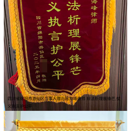
四川省绵阳市游仙区当事人赠与陈海峰律师 辩法析理展锋芒,仗
义执言护公平