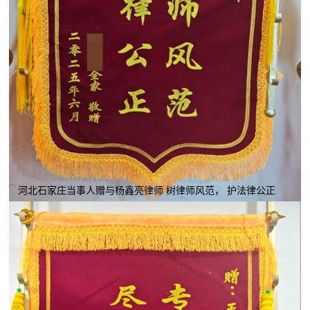
河北石家庄当事人赠与杨鑫亮律师 树律师风范， 护法律公正