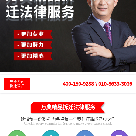
免费咨询
400-150-9288 \ 010-8639-3036
拆迁律师
万典精品拆迁法律服务
珍惜每一份委托 力争把每一个案件打造成经典之作
Cherish every commission Strive to make every case a classic