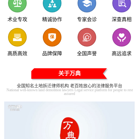
术业专攻
精诚协作
专家会诊
深查真相
高质高效
品牌保障
全国声誉
高远追求
关于万典
全国知名土地拆迁律师机构 老百姓放心的法律服务平台
National well-known land demolition lawyers Legal service platform for people to rest
assured