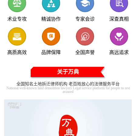
术业专攻
精诚协作
专家会诊
深查真相
高质高效
品牌保障
全国声誉
高远追求
关于万典
全国知名土地拆迁律师机构 老百姓放心的法律服务平台
National well-known land demolition lawyers Legal service platform for people to rest
assured