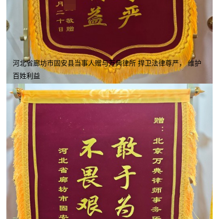
河北省廊坊市固安县当事人赠与万典律所 捍卫法律尊严， 维护
百姓利益