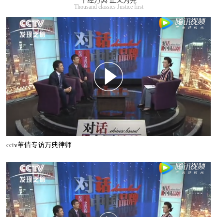
千经万典 正义为先
Thousand classics Justice first
cctv董倩专访万典律师