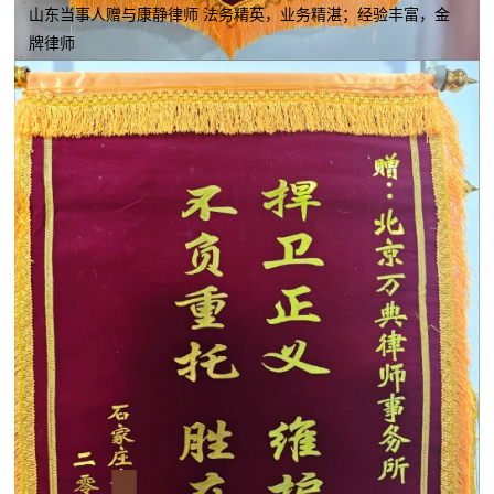
山东当事人赠与康静律师 法务精英，业务精湛；经验丰富，金
牌律师