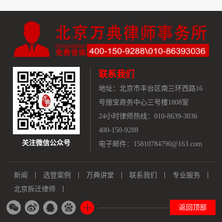
联系我们
地址：
北京市丰台区南三环西路16
号搜宝商务中心三号楼1808室
24小时律师热线：010-8639-3036
400-150-9288
关注微信公众号
电子邮件：15810784790@163.com
新闻
选登案例
万典讲堂
联系我们
专业服务
北京拆迁律师
返回顶部