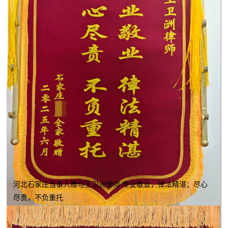
河北石家庄当事人赠与王卫洲律师 专业敬业，律法精湛；尽心
尽责，不负重托