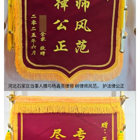
河北石家庄当事人赠与杨鑫亮律师 树律师风范， 护法律公正