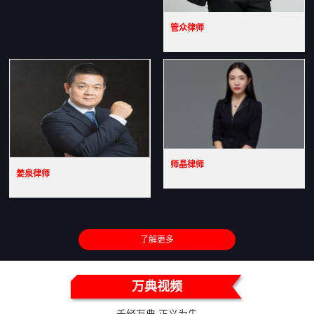
管众律师
师晶律师
姜泉律师
了解更多
万典视频