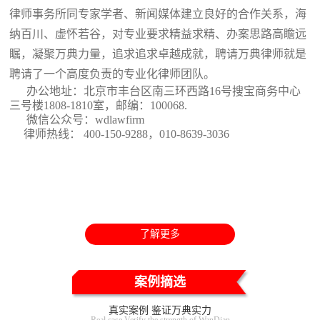
律师事务所同专家学者、新闻媒体建立良好的合作关系，海
纳百川、虚怀若谷，对专业要求精益求精、办案思路高瞻远
瞩，凝聚万典力量，追求追求卓越成就，聘请万典律师就是
聘请了一个高度负责的专业化律师团队。
办公地址：北京市丰台区南三环西路16号搜宝商务中心
三号楼1808-1810室
，邮编：100068.
微信公众号：wdlawfirm
律师热线： 400-150-9288，010-8639-3036
了解更多
案例摘选
真实案例 鉴证万典实力
Real case Verify the strength of WanDian