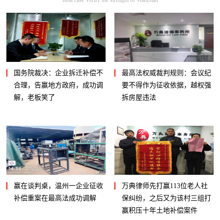
国务院裁决：企业拆迁补偿不
最高法权威裁判规则：会议纪
合理，告赢地方政府，成功调
要不得作为征收依据，越权强
解，老板笑了
拆房屋违法
赢在谈判桌，温州一企业征收
万典律师先打赢113位老人社
补偿重案在最高法成功调解
保纠纷，之后又为该村三组打
赢积压十年土地补偿案件