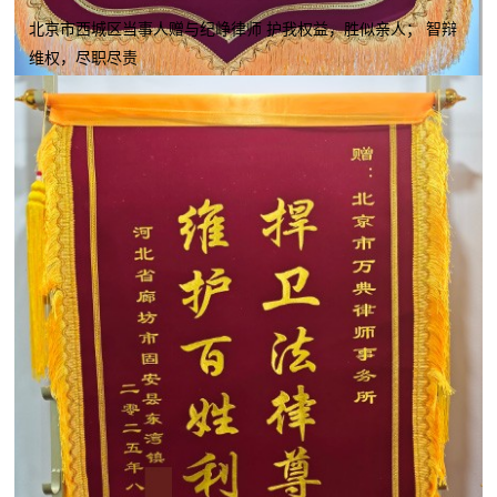
北京市西城区当事人赠与纪峥律师 护我权益，胜似亲人； 智辩
维权，尽职尽责