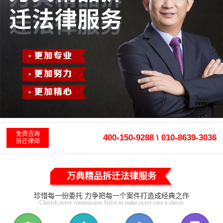
免费咨询
400-150-9288 \ 010-8639-3036
拆迁律师
万典精品拆迁法律服务
珍惜每一份委托 力争把每一个案件打造成经典之作
Cherish every commission Strive to make every case a classic