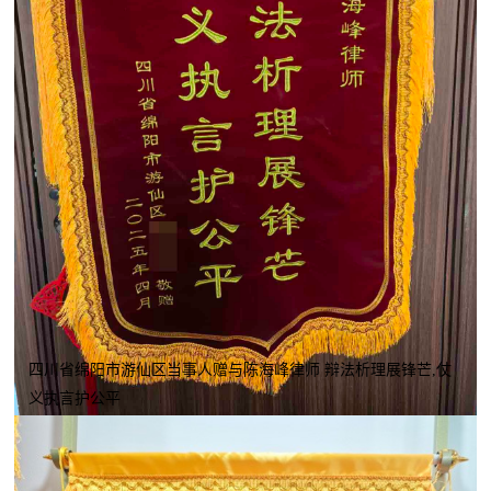
四川省绵阳市游仙区当事人赠与陈海峰律师 辩法析理展锋芒,仗
义执言护公平