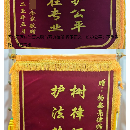
河北石家庄当事人赠与万典律所 捍卫正义，维护公平；不负重
托，胜在专业