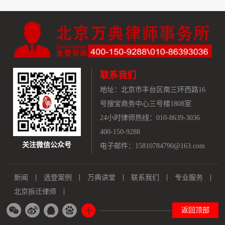
联系我们
地址：
北京市丰台区南三环西路16
号搜宝商务中心三号楼1808室
24小时律师热线：010-8639-3036
400-150-9288
关注微信公众号
电子邮件：15810784790@163.com
新闻
选登案例
万典讲堂
联系我们
专业服务
北京拆迁律师
返回顶部