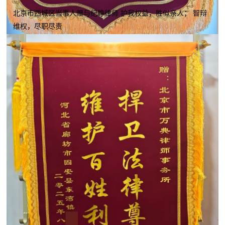
北京市西城区当事人赠与纪峥律师 护我权益，胜似亲人； 智辩
维权，尽职尽责