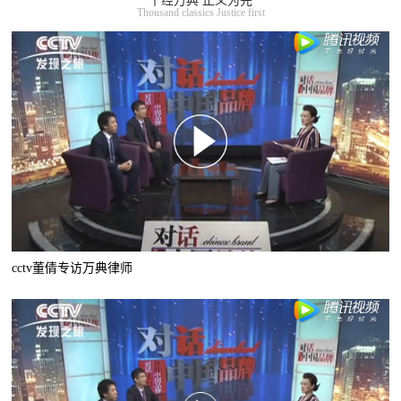
千经万典 正义为先
Thousand classics Justice first
cctv董倩专访万典律师