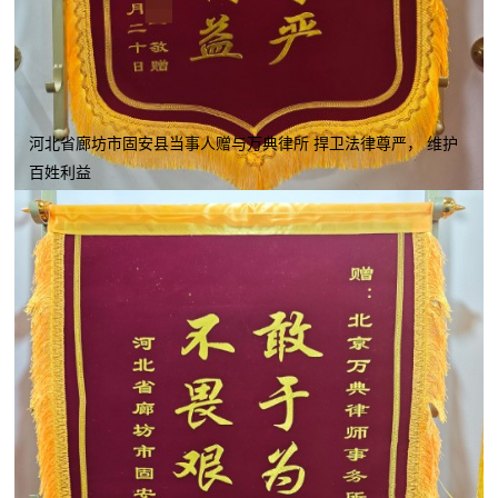
河北省廊坊市固安县当事人赠与万典律所 捍卫法律尊严， 维护
百姓利益