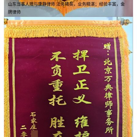
山东当事人赠与康静律师 法务精英，业务精湛；经验丰富，金
牌律师