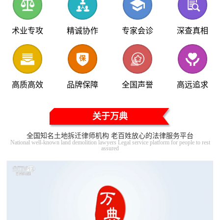
术业专攻
精诚协作
专家会诊
深查真相
高质高效
品牌保障
全国声誉
高远追求
关于万典
全国知名土地拆迁律师机构 老百姓放心的法律服务平台
National well-known land demolition lawyers Legal service platform for people to rest
assured