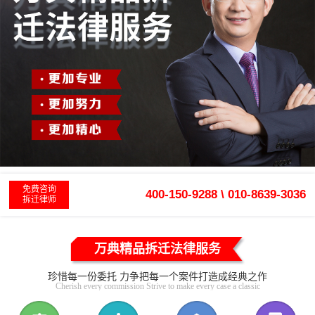
免费咨询
400-150-9288 \ 010-8639-3036
拆迁律师
万典精品拆迁法律服务
珍惜每一份委托 力争把每一个案件打造成经典之作
Cherish every commission Strive to make every case a classic