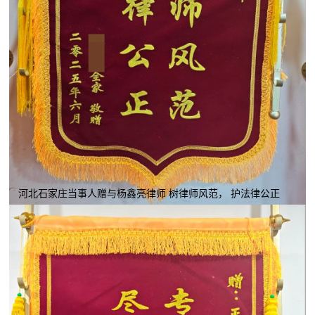
河北石家庄当事人赠与杨鑫亮律师 树律师风范， 护法律公正