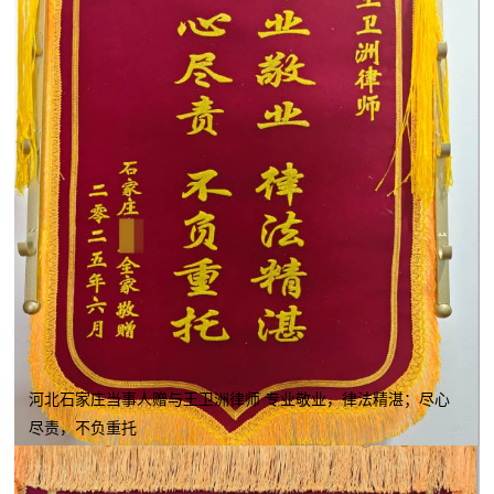
河北石家庄当事人赠与王卫洲律师 专业敬业，律法精湛；尽心
尽责，不负重托