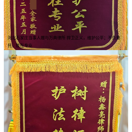
河北石家庄当事人赠与万典律所 捍卫正义，维护公平；不负重
托，胜在专业