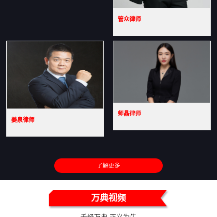
管众律师
师晶律师
姜泉律师
了解更多
万典视频