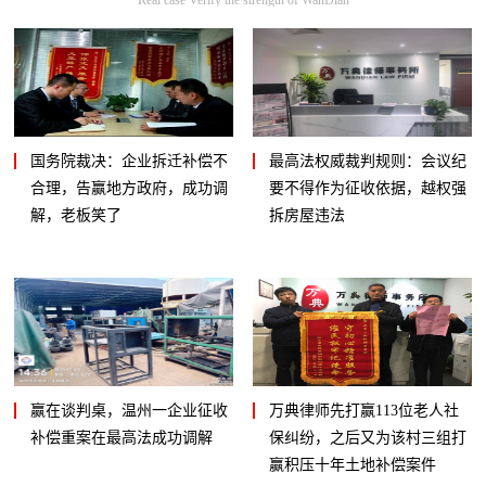
国务院裁决：企业拆迁补偿不
最高法权威裁判规则：会议纪
合理，告赢地方政府，成功调
要不得作为征收依据，越权强
解，老板笑了
拆房屋违法
赢在谈判桌，温州一企业征收
万典律师先打赢113位老人社
补偿重案在最高法成功调解
保纠纷，之后又为该村三组打
赢积压十年土地补偿案件