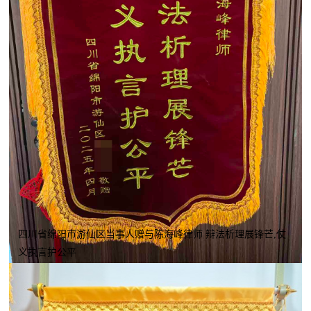
四川省绵阳市游仙区当事人赠与陈海峰律师 辩法析理展锋芒,仗
义执言护公平