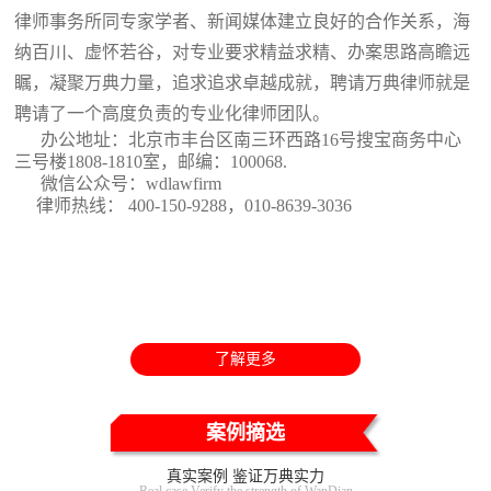
律师事务所同专家学者、新闻媒体建立良好的合作关系，海
纳百川、虚怀若谷，对专业要求精益求精、办案思路高瞻远
瞩，凝聚万典力量，追求追求卓越成就，聘请万典律师就是
聘请了一个高度负责的专业化律师团队。
办公地址：北京市丰台区南三环西路16号搜宝商务中心
三号楼1808-1810室
，邮编：100068.
微信公众号：wdlawfirm
律师热线： 400-150-9288，010-8639-3036
了解更多
案例摘选
真实案例 鉴证万典实力
Real case Verify the strength of WanDian