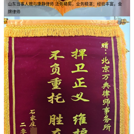
山东当事人赠与康静律师 法务精英，业务精湛；经验丰富，金
牌律师