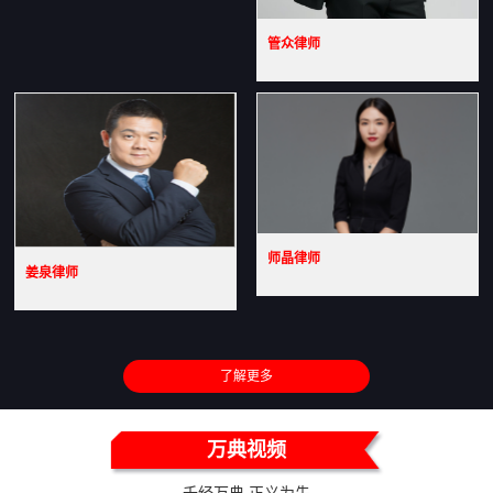
管众律师
师晶律师
姜泉律师
了解更多
万典视频