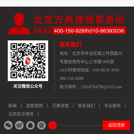
联系我们
地址：
北京市丰台区南三环西路16
号搜宝商务中心三号楼1808室
24小时律师热线：010-8639-3036
400-150-9288
关注微信公众号
电子邮件：15810784790@163.com
新闻
选登案例
万典讲堂
联系我们
专业服务
北京拆迁律师
返回顶部