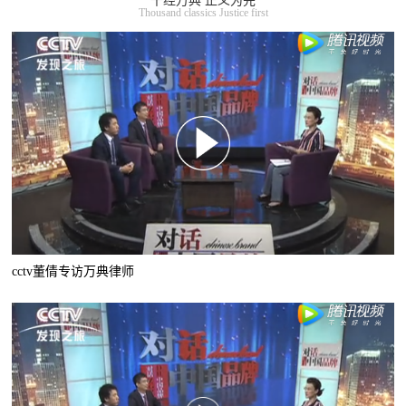
千经万典 正义为先
Thousand classics Justice first
cctv董倩专访万典律师