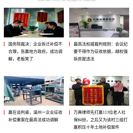
国务院裁决：企业拆迁补偿不
最高法权威裁判规则：会议纪
合理，告赢地方政府，成功调
要不得作为征收依据，越权强
解，老板笑了
拆房屋违法
赢在谈判桌，温州一企业征收
万典律师先打赢113位老人社
补偿重案在最高法成功调解
保纠纷，之后又为该村三组打
赢积压十年土地补偿案件