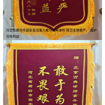
河北省廊坊市固安县当事人赠与万典律所 捍卫法律尊严， 维护
百姓利益