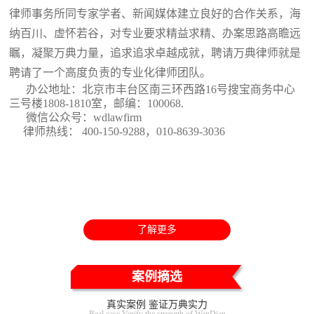
律师事务所同专家学者、新闻媒体建立良好的合作关系，海
纳百川、虚怀若谷，对专业要求精益求精、办案思路高瞻远
瞩，凝聚万典力量，追求追求卓越成就，聘请万典律师就是
聘请了一个高度负责的专业化律师团队。
办公地址：北京市丰台区南三环西路16号搜宝商务中心
三号楼1808-1810室
，邮编：100068.
微信公众号：wdlawfirm
律师热线： 400-150-9288，010-8639-3036
了解更多
案例摘选
真实案例 鉴证万典实力
Real case Verify the strength of WanDian