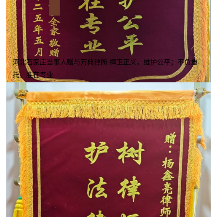
河北石家庄当事人赠与万典律所 捍卫正义，维护公平；不负重
托，胜在专业