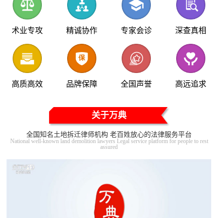
术业专攻
精诚协作
专家会诊
深查真相
高质高效
品牌保障
全国声誉
高远追求
关于万典
全国知名土地拆迁律师机构 老百姓放心的法律服务平台
National well-known land demolition lawyers Legal service platform for people to rest
assured