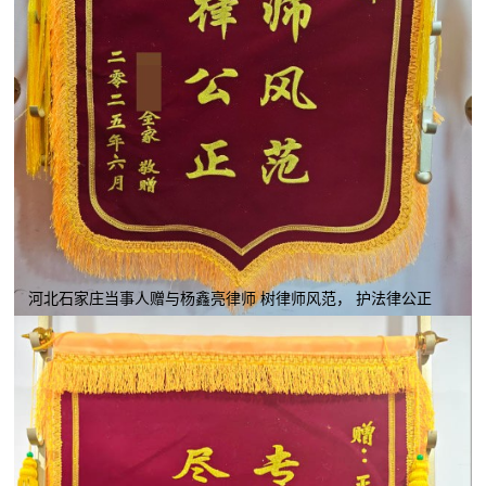
河北石家庄当事人赠与杨鑫亮律师 树律师风范， 护法律公正