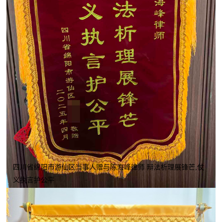
四川省绵阳市游仙区当事人赠与陈海峰律师 辩法析理展锋芒,仗
义执言护公平