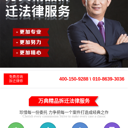
免费咨询
400-150-9288 \ 010-8639-3036
拆迁律师
万典精品拆迁法律服务
珍惜每一份委托 力争把每一个案件打造成经典之作
Cherish every commission Strive to make every case a classic