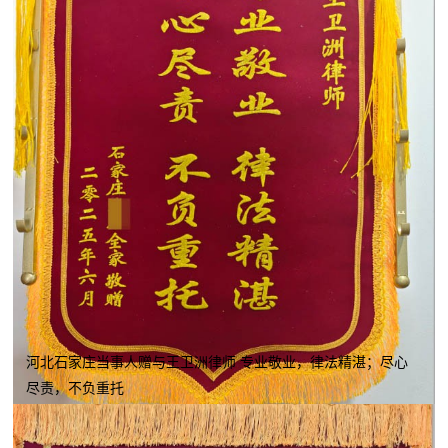
河北石家庄当事人赠与王卫洲律师 专业敬业，律法精湛；尽心
尽责，不负重托