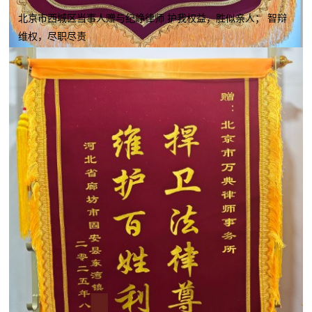
北京市西城区当事人赠与纪峥律师 护我权益，胜似亲人； 智辩
维权，尽职尽责