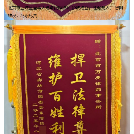
北京市西城区当事人赠与纪峥律师 护我权益，胜似亲人； 智辩
维权，尽职尽责