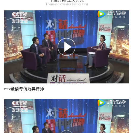
千经万典 正义为先
Thousand classics Justice first
cctv董倩专访万典律师