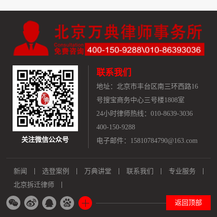
联系我们
地址：
北京市丰台区南三环西路16
号搜宝商务中心三号楼1808室
24小时律师热线：010-8639-3036
400-150-9288
关注微信公众号
电子邮件：15810784790@163.com
新闻
选登案例
万典讲堂
联系我们
专业服务
北京拆迁律师
返回顶部