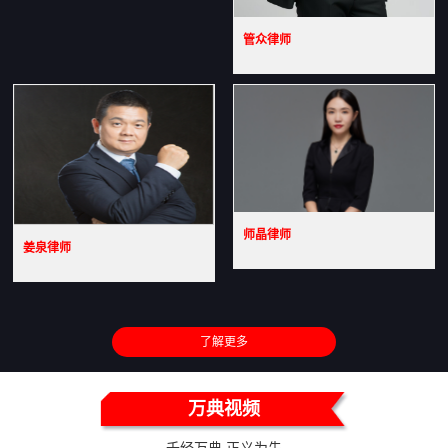
管众律师
师晶律师
姜泉律师
了解更多
万典视频