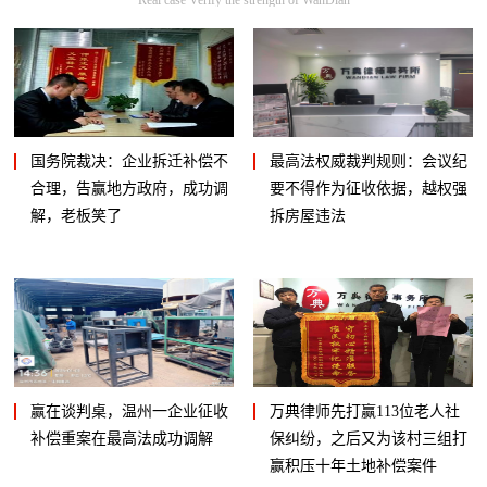
国务院裁决：企业拆迁补偿不
最高法权威裁判规则：会议纪
合理，告赢地方政府，成功调
要不得作为征收依据，越权强
解，老板笑了
拆房屋违法
赢在谈判桌，温州一企业征收
万典律师先打赢113位老人社
补偿重案在最高法成功调解
保纠纷，之后又为该村三组打
赢积压十年土地补偿案件