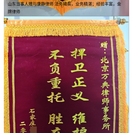
山东当事人赠与康静律师 法务精英，业务精湛；经验丰富，金
牌律师