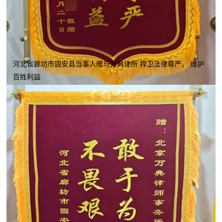
河北省廊坊市固安县当事人赠与万典律所 捍卫法律尊严， 维护
百姓利益