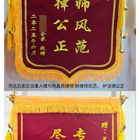
河北石家庄当事人赠与杨鑫亮律师 树律师风范， 护法律公正