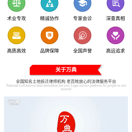
术业专攻
精诚协作
专家会诊
深查真相
高质高效
品牌保障
全国声誉
高远追求
关于万典
全国知名土地拆迁律师机构 老百姓放心的法律服务平台
National well-known land demolition lawyers Legal service platform for people to rest
assured