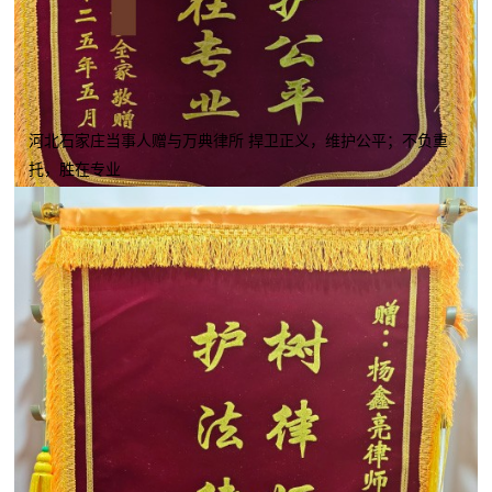
河北石家庄当事人赠与万典律所 捍卫正义，维护公平；不负重
托，胜在专业