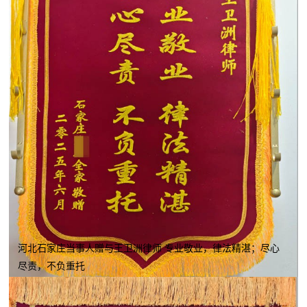
河北石家庄当事人赠与王卫洲律师 专业敬业，律法精湛；尽心
尽责，不负重托