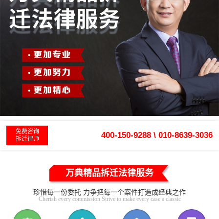
免费咨询
400-150-9288 \ 010-8639-3036
拆迁律师
万典精品拆迁法律服务
珍惜每一份委托 力争把每一个案件打造成经典之作
Cherish every commission Strive to make every case a classic