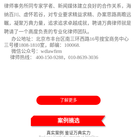
律师事务所同专家学者、新闻媒体建立良好的合作关系，海
纳百川、虚怀若谷，对专业要求精益求精、办案思路高瞻远
瞩，凝聚万典力量，追求追求卓越成就，聘请万典律师就是
聘请了一个高度负责的专业化律师团队。
办公地址：北京市丰台区南三环西路16号搜宝商务中心
三号楼1808-1810室
，邮编：100068.
微信公众号：wdlawfirm
律师热线： 400-150-9288，010-8639-3036
了解更多
案例摘选
真实案例 鉴证万典实力
Real case Verify the strength of WanDian