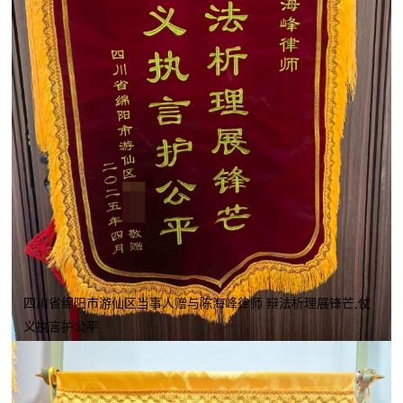
四川省绵阳市游仙区当事人赠与陈海峰律师 辩法析理展锋芒,仗
义执言护公平