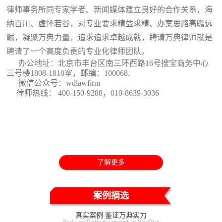
律师事务所同专家学者、新闻媒体建立良好的合作关系，海
纳百川、虚怀若谷，对专业要求精益求精、办案思路高瞻远
瞩，凝聚万典力量，追求追求卓越成就，聘请万典律师就是
聘请了一个高度负责的专业化律师团队。
办公地址：北京市丰台区南三环西路16号搜宝商务中心
三号楼1808-1810室
，邮编：100068.
微信公众号：wdlawfirm
律师热线： 400-150-9288，010-8639-3036
了解更多
案例摘选
真实案例 鉴证万典实力
Real case Verify the strength of WanDian