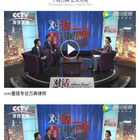
千经万典 正义为先
Thousand classics Justice first
cctv董倩专访万典律师