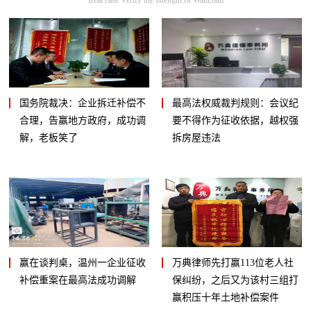
国务院裁决：企业拆迁补偿不
最高法权威裁判规则：会议纪
合理，告赢地方政府，成功调
要不得作为征收依据，越权强
解，老板笑了
拆房屋违法
赢在谈判桌，温州一企业征收
万典律师先打赢113位老人社
补偿重案在最高法成功调解
保纠纷，之后又为该村三组打
赢积压十年土地补偿案件