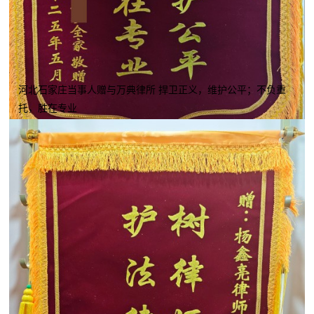
河北石家庄当事人赠与万典律所 捍卫正义，维护公平；不负重
托，胜在专业