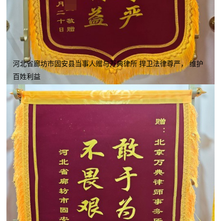
河北省廊坊市固安县当事人赠与万典律所 捍卫法律尊严， 维护
百姓利益