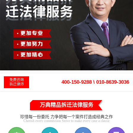
免费咨询
400-150-9288 \ 010-8639-3036
拆迁律师
万典精品拆迁法律服务
珍惜每一份委托 力争把每一个案件打造成经典之作
Cherish every commission Strive to make every case a classic