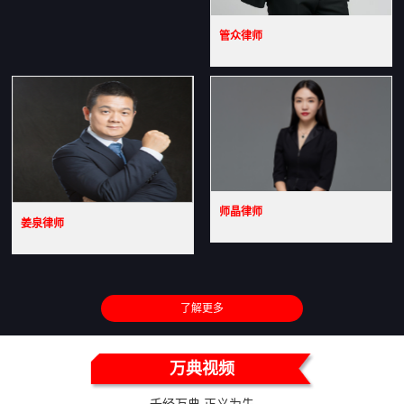
管众律师
师晶律师
姜泉律师
了解更多
万典视频