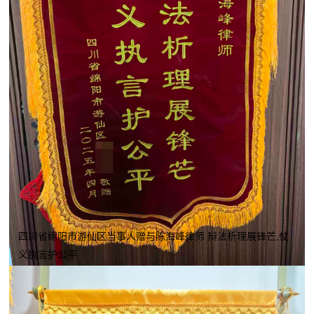
四川省绵阳市游仙区当事人赠与陈海峰律师 辩法析理展锋芒,仗
义执言护公平