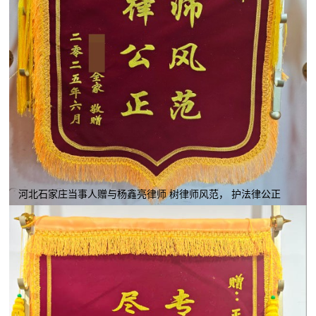
河北石家庄当事人赠与杨鑫亮律师 树律师风范， 护法律公正