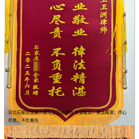
河北石家庄当事人赠与王卫洲律师 专业敬业，律法精湛；尽心
尽责，不负重托