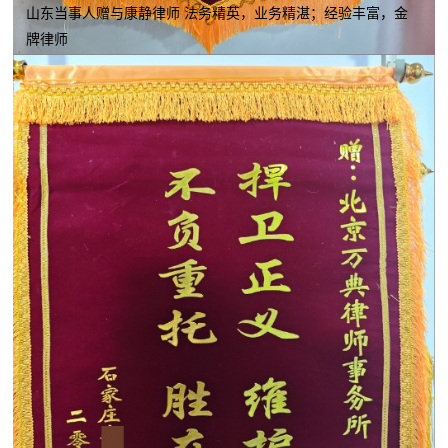
山东当事人赠与康静律师 法务精英，业务精湛；经验丰富，金
牌律师