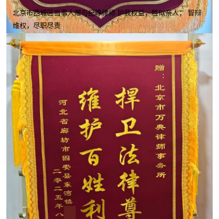
北京市西城区当事人赠与纪峥律师 护我权益，胜似亲人； 智辩
维权，尽职尽责