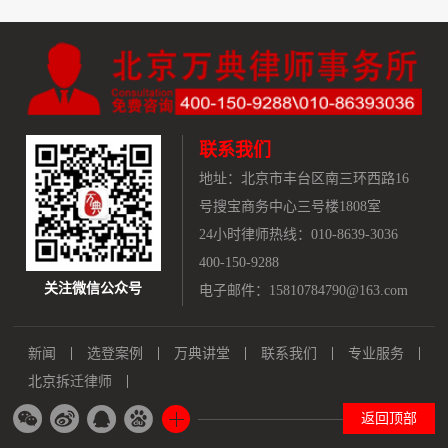
联系我们
地址：
北京市丰台区南三环西路16
号搜宝商务中心三号楼1808室
24小时律师热线：010-8639-3036
400-150-9288
关注微信公众号
电子邮件：15810784790@163.com
新闻
选登案例
万典讲堂
联系我们
专业服务
北京拆迁律师
返回顶部