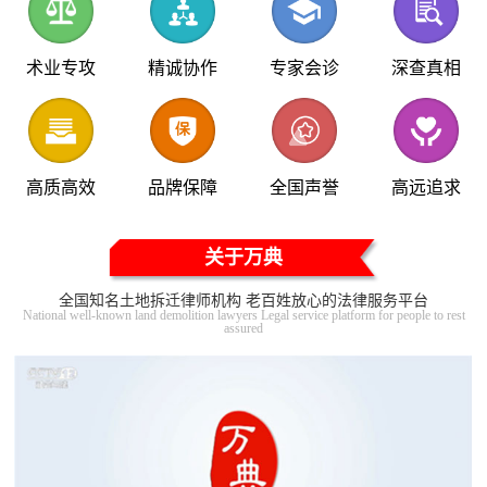
术业专攻
精诚协作
专家会诊
深查真相
高质高效
品牌保障
全国声誉
高远追求
关于万典
全国知名土地拆迁律师机构 老百姓放心的法律服务平台
National well-known land demolition lawyers Legal service platform for people to rest
assured