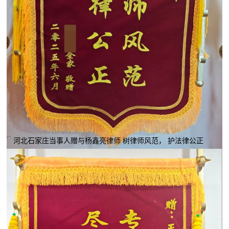
河北石家庄当事人赠与杨鑫亮律师 树律师风范， 护法律公正