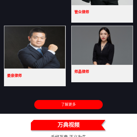
管众律师
师晶律师
姜泉律师
了解更多
万典视频