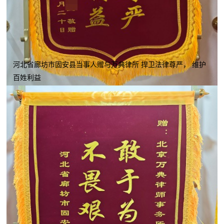
河北省廊坊市固安县当事人赠与万典律所 捍卫法律尊严， 维护
百姓利益