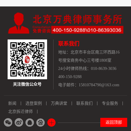
联系我们
地址：
北京市丰台区南三环西路16
号搜宝商务中心三号楼1808室
24小时律师热线：010-8639-3036
400-150-9288
关注微信公众号
电子邮件：15810784790@163.com
新闻
选登案例
万典讲堂
联系我们
专业服务
北京拆迁律师
返回顶部