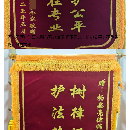
河北石家庄当事人赠与万典律所 捍卫正义，维护公平；不负重
托，胜在专业