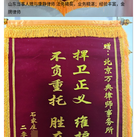
山东当事人赠与康静律师 法务精英，业务精湛；经验丰富，金
牌律师