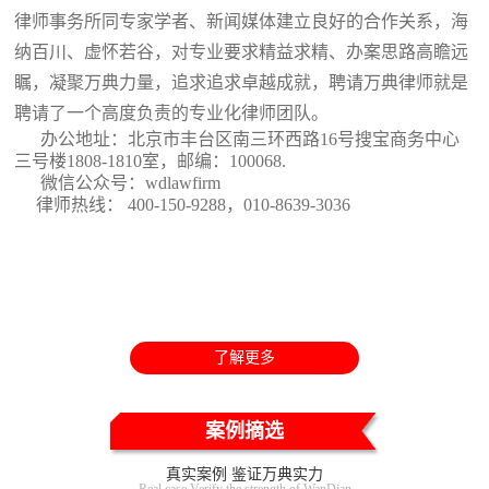
律师事务所同专家学者、新闻媒体建立良好的合作关系，海
纳百川、虚怀若谷，对专业要求精益求精、办案思路高瞻远
瞩，凝聚万典力量，追求追求卓越成就，聘请万典律师就是
聘请了一个高度负责的专业化律师团队。
办公地址：北京市丰台区南三环西路16号搜宝商务中心
三号楼1808-1810室
，邮编：100068.
微信公众号：wdlawfirm
律师热线： 400-150-9288，010-8639-3036
了解更多
案例摘选
真实案例 鉴证万典实力
Real case Verify the strength of WanDian