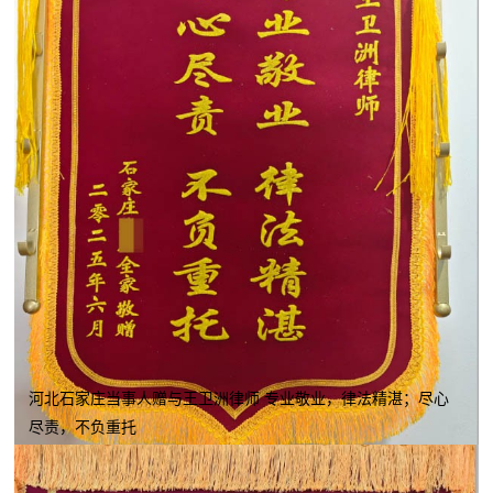
河北石家庄当事人赠与王卫洲律师 专业敬业，律法精湛；尽心
尽责，不负重托