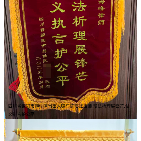
四川省绵阳市游仙区当事人赠与陈海峰律师 辩法析理展锋芒,仗
义执言护公平