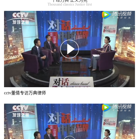
千经万典 正义为先
Thousand classics Justice first
cctv董倩专访万典律师