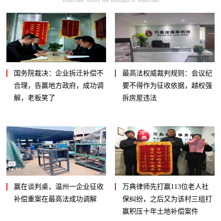
国务院裁决：企业拆迁补偿不
最高法权威裁判规则：会议纪
合理，告赢地方政府，成功调
要不得作为征收依据，越权强
解，老板笑了
拆房屋违法
赢在谈判桌，温州一企业征收
万典律师先打赢113位老人社
补偿重案在最高法成功调解
保纠纷，之后又为该村三组打
赢积压十年土地补偿案件