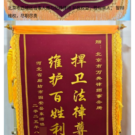
北京市西城区当事人赠与纪峥律师 护我权益，胜似亲人； 智辩
维权，尽职尽责