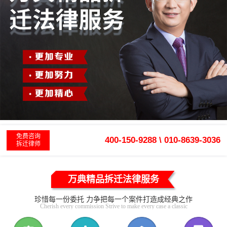
免费咨询
400-150-9288 \ 010-8639-3036
拆迁律师
万典精品拆迁法律服务
珍惜每一份委托 力争把每一个案件打造成经典之作
Cherish every commission Strive to make every case a classic