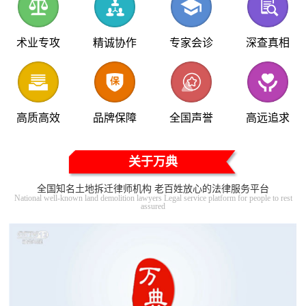
术业专攻
精诚协作
专家会诊
深查真相
高质高效
品牌保障
全国声誉
高远追求
关于万典
全国知名土地拆迁律师机构 老百姓放心的法律服务平台
National well-known land demolition lawyers Legal service platform for people to rest
assured