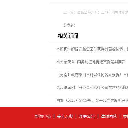
上一篇：
最高法院判例：土地利用总体规
分享到：
相关新闻
本所再一起拆迁赔偿案件获得最高检抗诉，
20件最高法+国务院征地拆迁案例裁判要旨
选）
【河南】政府部门不能以任何名义强拆！不
任！
最高法案例：居委会和拆迁公司实施的拆除
城中村改造工作的政府行为
国复（2025）5715号 ，又一起高难度历
裁决阶段协调解决
新闻中心
关于万典
开庭公告
律师团队
案