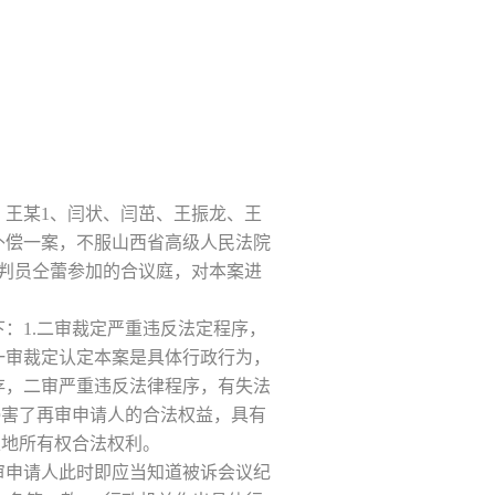
、王某1、闫状、闫茁、王振龙、王
补偿一案，不服山西省高级人民法院
审判员仝蕾参加的合议庭，对本案进
：1.二审裁定严重违反法定程序，
一审裁定认定本案是具体行政行为，
存，二审严重违反法律程序，有失法
侵害了再审申请人的合法权益，具有
土地所有权合法权利。
再审申请人此时即应当知道被诉会议纪