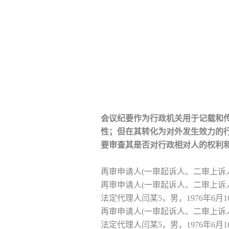
会议纪要作为行政机关用于记载和
性；但在其转化为对外发生效力的
要审查其是否对行政相对人的权利
再审申请人(一审起诉人、二审上诉人
再审申请人(一审起诉人、二审上诉人
法定代理人闫某5，男，1976年6
再审申请人(一审起诉人、二审上诉人
法定代理人闫某5，男，1976年6