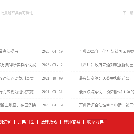
划批复是否具有可诉性
下一篇
最高法提审
万典2025年下半年斩获国家级
2026
-
04
-
19
+国务院裁决
（万典律所实操案例摘
【四川】政府未通知就强拆房屋
2026
-
03
-
12
拆就不赔了吗？
仅违法还要负刑事责
最高法案例：居委会和拆迁公司
2021
-
10
-
09
城中村改造工作的政府行为
行为应视为组织实施
最高法院案例 ：强制拆除主体
2021
-
03
-
31
史遗留土地案，在国务院
万典律师合法性审查申请，被司
2026
-
04
-
19
例选登
万典讲堂
法律法规
律师答疑
联系万典