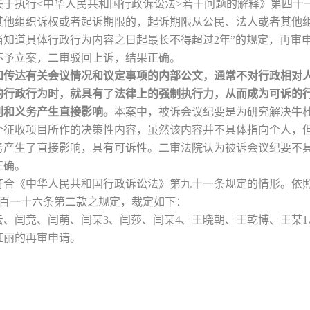
于执行<中华人民共和国行政诉讼法>若干问题的解释》第四十
其他组织诉权或者起诉期限的，起诉期限从公民、法人或者其他
知道具体行政行为内容之日起最长不得超过2年”的规定，再审申
不予立案，二审驳回上诉，结果正确。
和传达有关会议情况和议定事项的内部公文，通常不对行政相对
的行政行为时，就具有了法律上的强制执行力，从而成为可诉的
利和义务产生直接影响。
本案中，被诉会议纪要是为研究解决牛
个征收项目所作的决策性内容，虽然该内容并不具体指向个人，
务产生了直接影响，具有可诉性。二审法院认为被诉会议纪要不
正确。
符合《中华人民共和国行政诉讼法》第九十一条规定的情形。依
一百一十六条第二款之规定，裁定如下：
云、闫竞、闫萌、闫某3、闫莎、闫某4、王晓朝、王乾博、王某
红丽的再审申请。