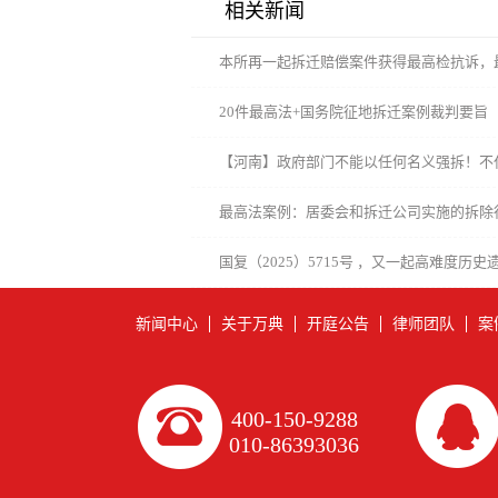
相关新闻
本所再一起拆迁赔偿案件获得最高检抗诉，
20件最高法+国务院征地拆迁案例裁判要旨
选）
【河南】政府部门不能以任何名义强拆！不
任！
最高法案例：居委会和拆迁公司实施的拆除
城中村改造工作的政府行为
国复（2025）5715号 ，又一起高难度历
裁决阶段协调解决
新闻中心
关于万典
开庭公告
律师团队
案
400-150-9288
010-86393036