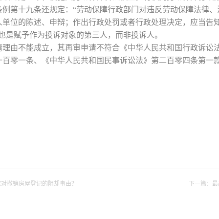
条例第十九条还规定：“劳动保障行政部门对违反劳动保障法律、
人单位的陈述、申辩；作出行政处罚或者行政处理决定，应当告
利也是赋予作为投诉对象的第三人，而非投诉人。
请理由不能成立，其再审申请不符合《中华人民共和国行政诉讼
一百零一条、《中华人民共和国民事诉讼法》第二百零四条第一
。
成对撤销房屋登记的阻却事由？
下一篇：
最