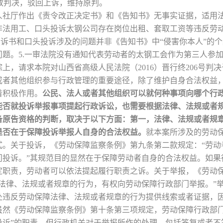
号行政判决，驳回上诉，维持原判。
省人社厅作出《责令改正决定书》和《告知书》无事实证据，适用法
非法用工、口头投诉太钢公司存在岗位出租、套取工资等违反劳
投诉书和口头投诉涉及的问题并非《告知书》中“侵害你本人”的个
题。5.一审法院没有通知代表劳动者的太钢工会作为第三人参
上，请求本院对山西省高级人民法院（2016）晋行终206号判
或者其他组织参与行政管理的重要途径，除了维护自身合法权益
着积极作用。
公民、法人或者其他组织可以就何种事项向哪个行
能否就投诉举报事项提起行政诉讼，也需要根据法律、法规或者
备原告资格的判断，取决于以下方面：第一，法律、法规或者规
是否在于保障投诉举报人自身的合法权益。
就本案所涉及的劳动
式。关于投诉，《劳动保障监察条例》第九条第二款规定：“劳动
门投诉。”其规范目的显然在于保障劳动者自身的合法权益。如果
定职责，劳动者可以依法提起履行职责之诉。关于举报，《劳动
障法律、法规或者规章的行为，有权向劳动保障行政部门举报。”
处违反劳动保障法律、法规或者规章的行为提供线索或者证据，
虽然《劳动保障监察条例》第十条第三项规定，劳动保障行政部门
投诉”的职责，但行政机关对于举报所作的处理，包括答复或者不