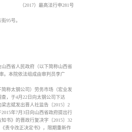
（2017）最高法行申281号
街95号。
及山西省人民政府（以下简称山西省
再审。本院依法组成由审判员李广
以下简称太钢公司）劳务市场（宏业发
调查，于4月22日向太钢公司下达
梁志斌发出晋人社监告〔2015〕2
015年7月3日向山西省政府提出行
书》的晋政行复决字〔2015〕32
的《责令改正决定书》，限期重新作