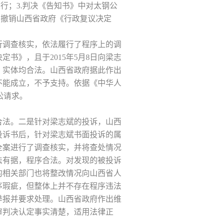
行；3.判决《告知书》中对太钢公
.撤销山西省政府《行政复议决定
行调查核实，依法履行了程序上的调
书》，且于2015年5月8日向梁志
、实体均合法。山西省政府据此作出
不能成立，不予支持。依据《中华人
讼请求。
合法。二是针对梁志斌的投诉，山西
面投诉书后，针对梁志斌书面投诉的属
全案进行了调查核实，并将查处情况
法有据，程序合法。对发现的被投诉
的相关部门也将整改情况向山西省人
序瑕疵，但整体上并不存在程序违法
举报并要求处理。山西省政府作出维
审判决认定事实清楚，适用法律正