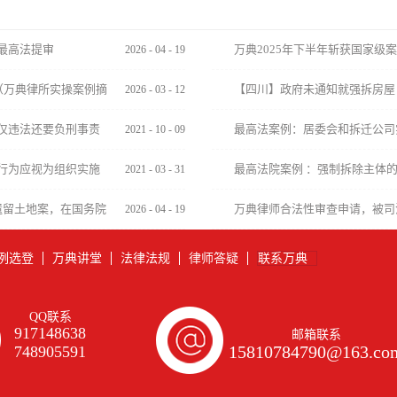
最高法提审
万典2025年下半年斩获国家级
2026
-
04
-
19
+国务院裁决
（万典律所实操案例摘
【四川】政府未通知就强拆房屋
2026
-
03
-
12
拆就不赔了吗？
仅违法还要负刑事责
最高法案例：居委会和拆迁公司
2021
-
10
-
09
城中村改造工作的政府行为
行为应视为组织实施
最高法院案例 ：强制拆除主体
2021
-
03
-
31
史遗留土地案，在国务院
万典律师合法性审查申请，被司
2026
-
04
-
19
例选登
万典讲堂
法律法规
律师答疑
联系万典
QQ联系
917148638
邮箱联系
15810784790@163.co
748905591