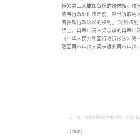
括为第三人施加负担的请求权。
该
或者行政处理决定前，应当听取用
者提起行政诉讼的权利。”这些权
综上，再审申请人梁志斌的再审申
《中华人民共和国行政诉讼法》第
驳回再审申请人梁志斌的再审申请
上一篇：
善意取得的房屋抵押权，能否构
分享到：