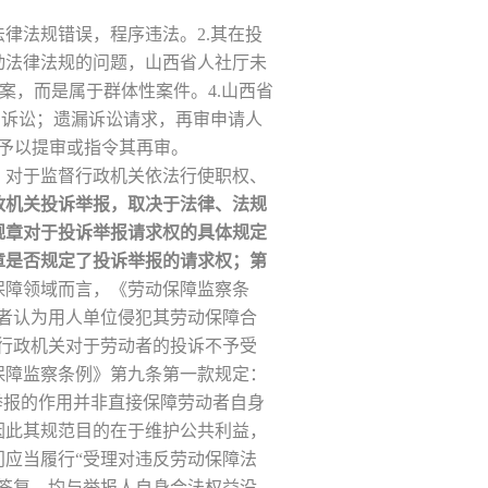
律法规错误，程序违法。2.其在投
动法律法规的问题，山西省人社厅未
案，而是属于群体性案件。4.山西省
加诉讼；遗漏诉讼请求，再审申请人
决予以提审或指令其再审。
，对于监督行政机关依法行使职权、
政机关投诉举报，取决于法律、法规
规章对于投诉举报请求权的具体规定
章是否规定了投诉举报的请求权；第
保障领域而言，《劳动保障监察条
者认为用人单位侵犯其劳动保障合
行政机关对于劳动者的投诉不予受
保障监察条例》第九条第一款规定：
举报的作用并非直接保障劳动者自身
因此其规范目的在于维护公共利益，
应当履行“受理对违反劳动保障法
答复，均与举报人自身合法权益没