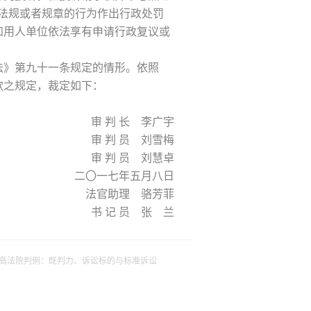
法规或者规章的行为作出行政处罚
知用人单位依法享有申请行政复议或
法》第九十一条规定的情形。依照
款之规定，裁定如下：
审 判 长 李广宇
审 判 员 刘雪梅
审 判 员 刘慧卓
二〇一七年五月八日
法官助理 骆芳菲
书 记 员 张 兰
高法院判例：既判力、诉讼标的与标准诉讼