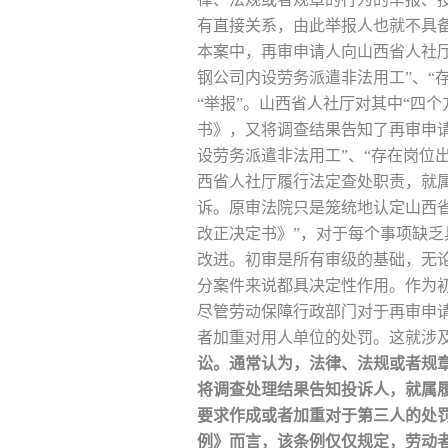
有直接关系，由此举报人也就不具
本案中，再审申请人向山西省人社厅
钢公司内设劳务派遣非法用工”、“
“举报”。山西省人社厅对其中“四
书》，又将调查结果告知了再审申
设劳务派遣非法用工”、“存在岗位
西省人社厅履行法定查处职责，就
诉。原审法院只是笼统地认定山西
改正决定书》”，对于每个事项缺
改进。初审是所有审级的基础，无
分案件来说都具决定性作用。作为
尽管劳动保障行政部门对于再审申
者加重对用人单位的处罚。这就涉
讼。通常认为，法律、法规或者规
将调查处理结果告知投诉人，就属
要求作成或者加重对于第三人的处
例》而言，该条例仅仅规定，劳动