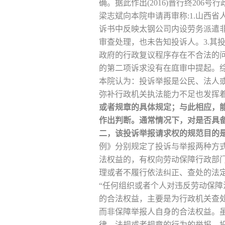
确。据此作出(2016)晋行终206
梁志斌向本院申请再审称:1.山西
诉书中反映太钢公司内设劳务派遣
审查处理，也未告知投诉人。3.其
政府的行政复议程序存在不合法的问
的第二项诉求没有在庭审中提起。综
本院认为：投诉举报是公民、法人
弥补行政机关执法能力不足也发挥
或者规章的具体规定；与此相应，
作出判断。通常情况下，对是否具
二，该投诉举报请求权的规范目的
例》分别规定了投诉与举报两种方
法权益的，有权向劳动保障行政部
理或者不履行依法纠正、查处的法
“任何组织或者个人对违反劳动保
的合法权益，主要是为行政机关查
而非保障举报人自身的合法权益。
律、法规或者规章的行为的举报、