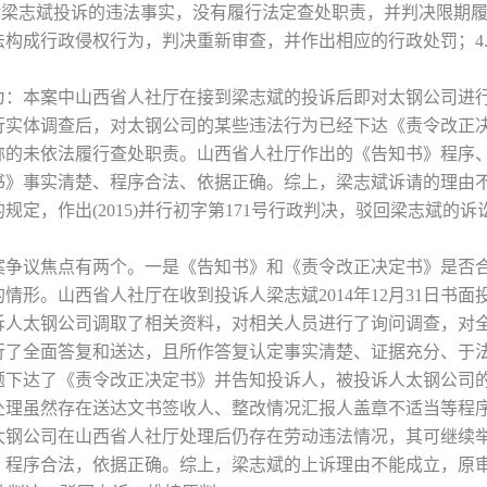
对梁志斌投诉的违法事实，没有履行法定查处职责，并判决限期履
构成行政侵权行为，判决重新审查，并作出相应的行政处罚；4
为：本案中山西省人社厅在接到梁志斌的投诉后即对太钢公司进
实体调查后，对太钢公司的某些违法行为已经下达《责令改正决定
称的未依法履行查处职责。山西省人社厅作出的《告知书》程序
书》事实清楚、程序合法、依据正确。综上，梁志斌诉请的理由
定，作出(2015)并行初字第171号行政判决，驳回梁志斌的诉
案争议焦点有两个。一是《告知书》和《责令改正决定书》是否
情形。山西省人社厅在收到投诉人梁志斌2014年12月31日书
诉人太钢公司调取了相关资料，对相关人员进行了询问调查，对
行了全面答复和送达，且所作答复认定事实清楚、证据充分、于
题下达了《责令改正决定书》并告知投诉人，被投诉人太钢公司
处理虽然存在送达文书签收人、整改情况汇报人盖章不适当等程
太钢公司在山西省人社厅处理后仍存在劳动违法情况，其可继续
》程序合法，依据正确。综上，梁志斌的上诉理由不能成立，原