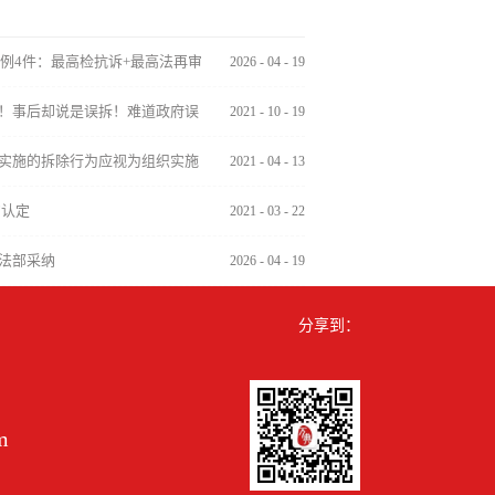
案例4件：最高检抗诉+最高法再审
2026
-
04
-
19
！事后却说是误拆！难道政府误
2021
-
10
-
19
实施的拆除行为应视为组织实施
2021
-
04
-
13
的认定
2021
-
03
-
22
法部采纳
2026
-
04
-
19
分享到：
m