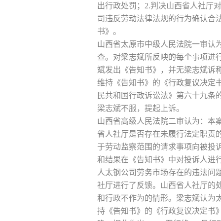
出行政处罚；2.判决山西省人社厅
司违反劳动法律法规的行为确认合法
书》。
山西省太原市中级人民法院一审认
查。对梁志斌所反映的每个事项进行
斌发出《告知书》，并无梁志斌诉
维持《告知书》的《行政复议决定
民共和国行政诉讼法》第六十九条的规
梁志斌不服，提起上诉。
山西省高级人民法院二审认为：本
省人社厅是否存在未履行法定职责的
于劳动监察范围的请求事项向被投
和结果在《告知书》中对投诉人进
人太钢公司劳务市场存在的违法问
社厅进行了反馈。山西省人社厅的
和行政不作为的情形。梁志斌认为
持《告知书》的《行政复议决定书