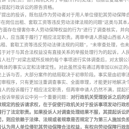
备提起行政诉讼的原告资格。
提出的投诉，既包括作为劳动者对于用人单位侵犯其劳动保障合
存在岗位出租、套取工资等违反劳动法律法规的问题”这类与其
个方面存在侵害你本人劳动保障权益的行为”进行了调查核实，并
请人，应当属于履行了相应法定职责。再审申请人质疑山西省人社
出租、套取工资等违反劳动法律法规的问题”，“未审查处理，也
属于对于与其合法权益没有直接关系的举报处理行为的起诉，人
省人社厅“对梁志斌所反映的每个事项进行实体调查后，对太钢公
乏具体的事实认定和法律定性。对此虽然没有通过再审加以纠正的
论上诉与否，大部分案件的结局取决于初审阶段。事实是由初审
初审程序，只有更加注重调查事实、全面审理，才能更好地解决
请人的投诉履行了相应法定职责，但再审申请人仍然不满，提起
及投诉举报诉讼中另一个重要问题：
对行政机关受理投诉之后的
章规定的投诉请求权，在于促使行政机关对于投诉事项发动行政
履行了法定职责。如果投诉人对调查处理结果不服，其提起诉讼
罚，则应依赖于法律、法规或者规章是否规定了为第三人施加负
者认为用人单位侵犯其劳动保障合法权益，有权向劳动保障行政