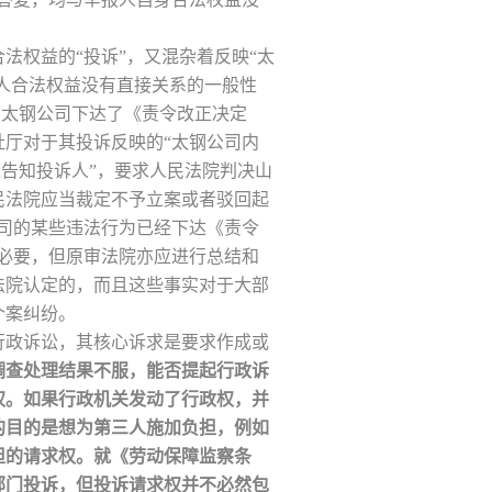
法权益的“投诉”，又混杂着反映“太
本人合法权益没有直接关系的一般性
向太钢公司下达了《责令改正决定
厅对于其投诉反映的“太钢公司内
未告知投诉人”，要求人民法院判决山
民法院应当裁定不予立案或者驳回起
司的某些违法行为已经下达《责令
必要，但原审法院亦应进行总结和
法院认定的，而且这些事实对于大部
个案纠纷。
行政诉讼，其核心诉求是要求作成或
调查处理结果不服，能否提起行政诉
权。如果行政机关发动了行政权，并
的目的是想为第三人施加负担，例如
担的请求权。就《劳动保障监察条
部门投诉，但投诉请求权并不必然包