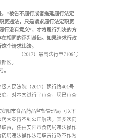
是，“被告不履行或者拖延履行法定
定职责违法，只是请求履行法定职责
履行没有意义”，才将履行判决的方
存在相同的评判基础。如果请求行政
行这个请求违法。
（2017）最高法行申7109号
殷都区。
号。
民法院（2017）豫行终401号
议庭，对本案进行了审查，现已审查
求安阳市食品药品监督管理局（以下
假药大案得不到公正解决。其多次向
等职责，任由安阳市食药局违法操作
食药局违法操作法定职责行政不作为