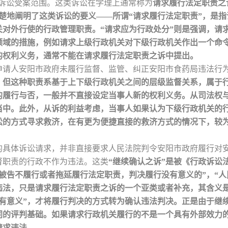
政诉讼受案范围。这类诉讼在学理上通常称为
请求履行法定职责之
楚地阐明了这类诉讼的要义——所谓“请求履行法定职责”，是
关对外行使的行政管理职责。“请求应为行政处分”则是强调，请
领域的措施，例如请求上级行政机关对下级行政机关作出一个命
的权利义务，通常不能在请求履行法定职责之诉中提出。
申请人安阳市政府未履行监督、监管、纠正安阳市食药局违法行
，但这种职责系基于上下级行政机关之间的层级监督关系，属于
的履行与否，一般并不直接设定当事人新的权利义务。从司法权
当中。此外，从诉的利益考虑，当事人如果认为下级行政机关的
的方式寻求救济，在有更为便捷直接的救济方式的情况下，较为“
的具体诉讼请求，并非直接要求人民法院判令安阳市政府履行对
督职责的行政不作为违法。这类
“继续确认之诉”是被《行政诉讼
被告不履行或者拖延履行法定职责，判决履行没有意义的”，“人
违法，只是请求履行法定职责之诉的一个亚类或者补充，其含义
没有意义”，才将履行判决的方式转为确认违法判决。正是由于继
同的评判基础。如果请求行政机关履行的不是一个具有外部效力
请求违法。