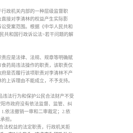
于行政机关内部的一种层级监督职
会直接对李清林的权益产生实际影
诉讼受案范围。根据《中华人民共和
民共和国行政诉讼法>若干问题的解
职责应是法律、法规、规章等明确赋
市食药局违法操作的职责，该职责仅
政府是否履行该项职责对李清林不产
林的上诉理由不能成立，不予支持。
品违法行为和保护公民合法财产不受
安阳市政府没有依法监督、监管、纠
.依法撤销一审和二审裁定；2.依
人承担。
合法权益的法定职责，行政机关拒