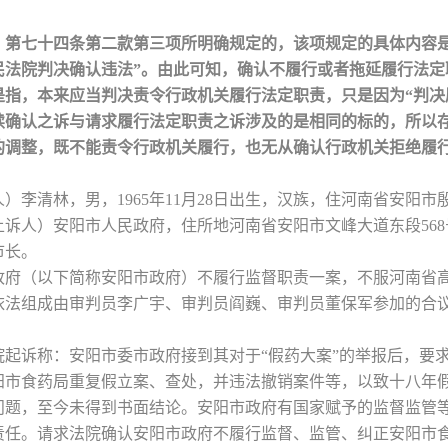
》第七十四条第二款第三项所明确规定的，该项规定的具体内容
民法院判决确认违法”。由此可知，确认不履行或者拖延履行法
是指，本来应当判决责令行政机关履行法定职责，只是因为“判决
续确认之诉与请求履行法定职责之诉涉及的是相同的标的，所以
的调整，既不能责令行政机关履行，也无从确认行政机关拒绝履
李清林，男，1965年11月28日出生，汉族，住河南省安阳市
诉人）安阳市人民政府，住所地河南省安阳市文峰大道东段568
市长。
府（以下简称安阳市政府）不履行监督职责一案，不服河南省高级人
依法组成由审判员李广宇、审判员阎巍、审判员董保军参加的合
院起诉称：安阳市委市政府接到其对于“假药大案”的举报后，要
阳市食药局重复假立案、查处，并违法撤销案件等，以致十八年
问题，至今未得到书面结论。安阳市政府有国家赋予的监督监管
责任。请求法院确认安阳市政府不履行监督、监管、纠正安阳市