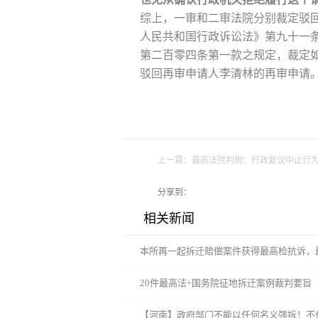
综上，一审和二审法院分别裁定驳
人民共和国行政诉讼法》第九十一
第二百零四条第一款之规定，裁定
驳回再审申请人李清林的再审申请
上一篇：
最高法院判例：行政复议中止行
分享到：
相关新闻
本所再一起拆迁赔偿案件获得最高检抗诉，
20件最高法+国务院征地拆迁案例裁判要旨
选）
【河南】政府部门不能以任何名义强拆！不