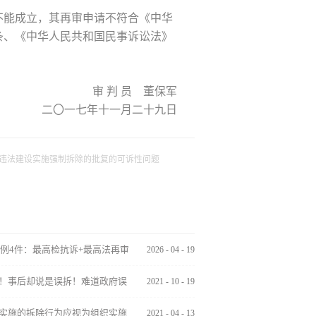
不能成立，其再审申请不符合《中华
条、《中华人民共和国民事诉讼法》
审 判 员 董保军
二〇一七年十一月二十九日
违法建设实施强制拆除的批复的可诉性问题
案例4件：最高检抗诉+最高法再审
2026
-
04
-
19
！事后却说是误拆！难道政府误
2021
-
10
-
19
实施的拆除行为应视为组织实施
2021
-
04
-
13