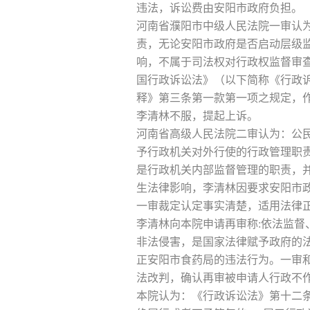
违法，诉讼费由安阳市政府负担。
河南省濮阳市中级人民法院一审认
责，无论安阳市政府是否启动层级
响，不属于司法权对行政权监督审
国行政诉讼法》（以下简称《行政
释》第三条第一款第一项之规定，作出
李清林不服，提起上诉。
河南省高级人民法院二审认为：公
予行政机关对外行使的行政管理职
是行政机关内部监督管理的职责，
生法律影响，李清林因要求安阳市
一审裁定认定事实清楚，适用法律
李清林向本院申请再审称:依法监
非法侵害，是国家法律赋予政府的
正安阳市食药局的违法行为。一审和
法改判，确认再审被申请人行政不作
本院认为：《行政诉讼法》第十二