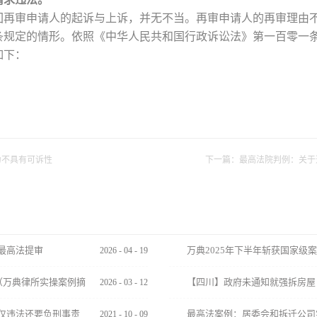
回再审申请人的起诉与上诉，并无不当。再审申请人的再审理由
条规定的情形。依照《中华人民共和国行政诉讼法》第一百零一
如下：
。
为不具有可诉性
下一篇：
最高法院判例：关于
最高法提审
万典2025年下半年斩获国家级
2026
-
04
-
19
+国务院裁决
（万典律所实操案例摘
【四川】政府未通知就强拆房屋
2026
-
03
-
12
拆就不赔了吗？
仅违法还要负刑事责
最高法案例：居委会和拆迁公司
2021
-
10
-
09