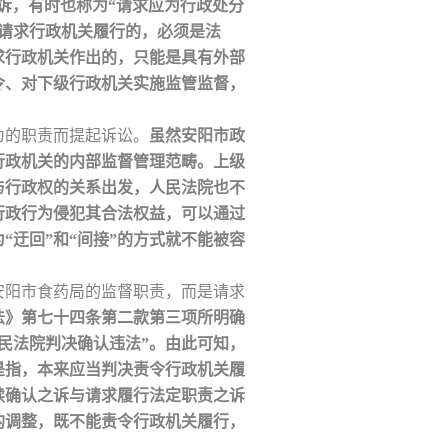
诉，有时也称为“请求应为行政处分
指请求行政机关履行的，必须是法
求行政机关作出的，只能是具有外部
令、对下级行政机关实施监管监督，
为的职责而提起诉讼。
虽然安阳市政
行政机关的内部监督管理范畴。上级
与行政权的关系出发，人民法院也不
行政行为侵犯其合法权益，可以通过
迂回”和“间接”的方式就不能被容
安阳市食药局的监督职责，而是请求
法》第七十四条第二款第三项所明确
民法院判决确认违法”。由此可知，
是指，本来应当判决责令行政机关履
续确认之诉与请求履行法定职责之诉
的调整，既不能责令行政机关履行，