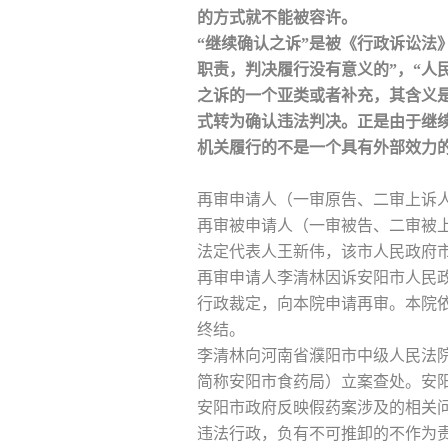
的方式就不能被容许。
“继续确认之诉”是被《行政诉讼法
职责，判决履行没有意义的”，“人
之诉的一个亚类或者补充，其含义
式转为确认违法判决。正是由于继
机关履行的不是一个具有外部效力
再审申请人（一审原告、二审上诉人）
再审被申请人（一审被告、二审被上
法定代表人王新伟，该市人民政府
再审申请人李清林因诉安阳市人民政
行政裁定，向本院申请再审。本院
终结。
李清林向河南省濮阳市中级人民法
简称安阳市食药局）立案查处。安
安阳市政府反映假药案涉及的相关
违法行政，负有不可推卸的不作为