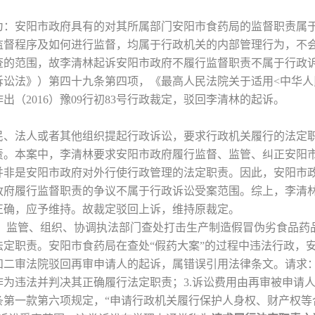
为：安阳市政府具有的对其所属部门安阳市食药局的监督职责属
监督程序及如何进行监督，均属于行政机关的内部管理行为，不
查的范围，故李清林起诉安阳市政府不履行监督职责不属于行政
诉讼法》）第四十九条第四项，《最高人民法院关于适用<中华人
（2016）豫09行初83号行政裁定，驳回李清林的起诉。
民、法人或者其他组织提起行政诉讼，要求行政机关履行的法定
责。本案中，李清林要求安阳市政府履行监督、监管、纠正安阳
并非是安阳市政府对外行使行政管理的法定职责。因此，安阳市
政府履行监督职责的争议不属于行政诉讼受案范围。综上，李清
正确，应予维持。故裁定驳回上诉，维持原裁定。
督、监管、组织、协调执法部门查处打击生产制造假冒伪劣食品药
法定职责。安阳市食药局在查处“假药大案”的过程中违法行政，
二审法院驳回再审申请人的起诉，属错误引用法律条文。请求：1
为违法并判决其正确履行法定职责；3.诉讼费用由再审被申请
条第一款第六项规定，“申请行政机关履行保护人身权、财产权等