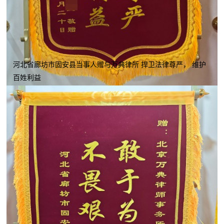
河北省廊坊市固安县当事人赠与万典律所 捍卫法律尊严， 维护
百姓利益