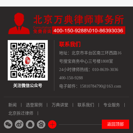
联系我们
地址：
北京市丰台区南三环西路16
号搜宝商务中心三号楼1808室
24小时律师热线：010-8639-3036
400-150-9288
关注微信公众号
电子邮件：15810784790@163.com
新闻
选登案例
万典讲堂
联系我们
专业服务
北京拆迁律师
返回顶部