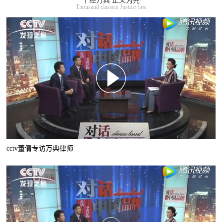
千经万典 正义为先
Thousand classics Justice first
cctv董倩专访万典律师