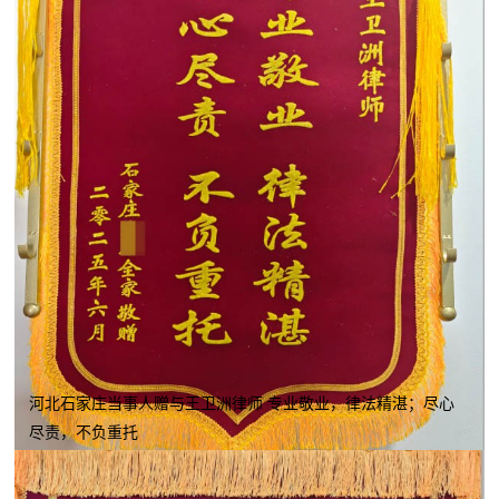
河北石家庄当事人赠与王卫洲律师 专业敬业，律法精湛；尽心
尽责，不负重托