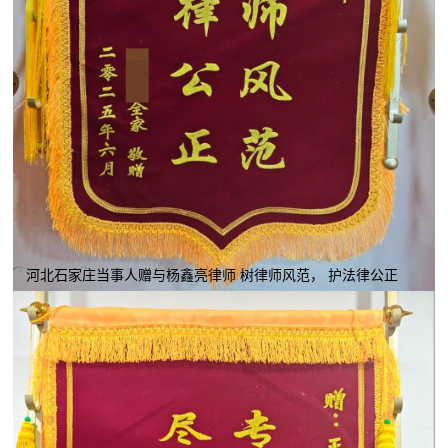
河北石家庄当事人赠与杨鑫亮律师 树律师风范， 护法律公正