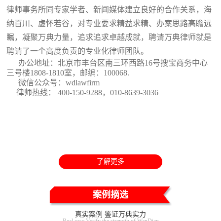
律师事务所同专家学者、新闻媒体建立良好的合作关系，海
纳百川、虚怀若谷，对专业要求精益求精、办案思路高瞻远
瞩，凝聚万典力量，追求追求卓越成就，聘请万典律师就是
聘请了一个高度负责的专业化律师团队。
办公地址：北京市丰台区南三环西路16号搜宝商务中心
三号楼1808-1810室
，邮编：100068.
微信公众号：wdlawfirm
律师热线： 400-150-9288，010-8639-3036
了解更多
案例摘选
真实案例 鉴证万典实力
Real case Verify the strength of WanDian