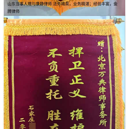
山东当事人赠与康静律师 法务精英，业务精湛；经验丰富，金
牌律师