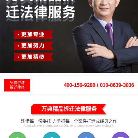
免费咨询
400-150-9288 \ 010-8639-3036
拆迁律师
万典精品拆迁法律服务
珍惜每一份委托 力争把每一个案件打造成经典之作
Cherish every commission Strive to make every case a classic