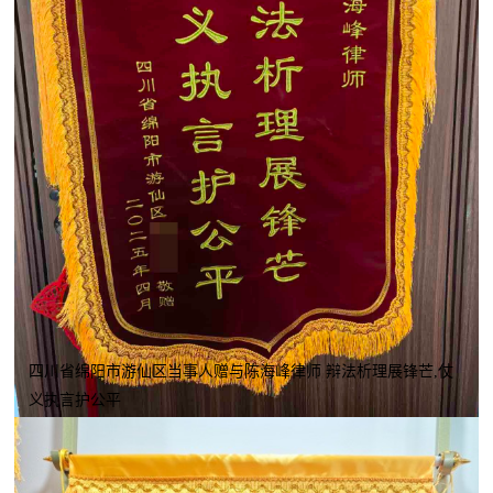
四川省绵阳市游仙区当事人赠与陈海峰律师 辩法析理展锋芒,仗
义执言护公平