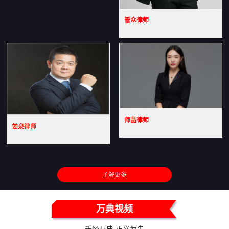
管众律师
师晶律师
姜泉律师
了解更多
万典视频