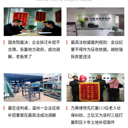
国务院裁决：企业拆迁补偿不
最高法权威裁判规则：会议纪
合理，告赢地方政府，成功调
要不得作为征收依据，越权强
解，老板笑了
拆房屋违法
赢在谈判桌，温州一企业征收
万典律师先打赢113位老人社
补偿重案在最高法成功调解
保纠纷，之后又为该村三组打
赢积压十年土地补偿案件