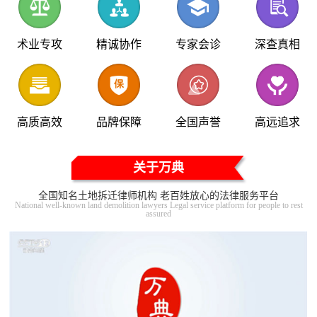
术业专攻
精诚协作
专家会诊
深查真相
高质高效
品牌保障
全国声誉
高远追求
关于万典
全国知名土地拆迁律师机构 老百姓放心的法律服务平台
National well-known land demolition lawyers Legal service platform for people to rest
assured