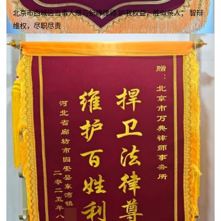
北京市西城区当事人赠与纪峥律师 护我权益，胜似亲人； 智辩
维权，尽职尽责