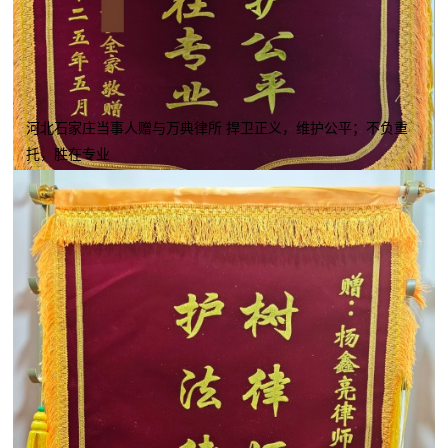
河北石家庄当事人赠与万典律所 捍卫正义，维护公平；不负重
托，胜在专业