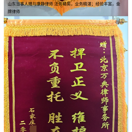
山东当事人赠与康静律师 法务精英，业务精湛；经验丰富，金
牌律师