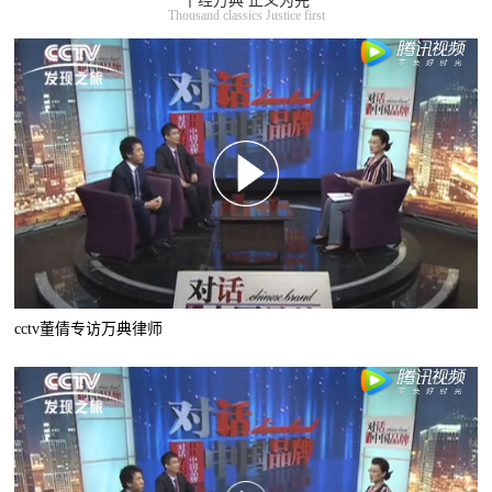
千经万典 正义为先
Thousand classics Justice first
cctv董倩专访万典律师