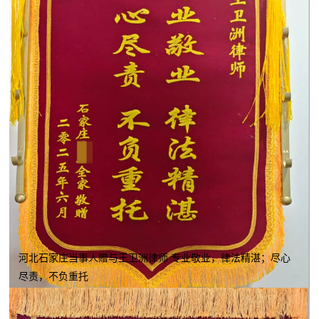
河北石家庄当事人赠与王卫洲律师 专业敬业，律法精湛；尽心
尽责，不负重托