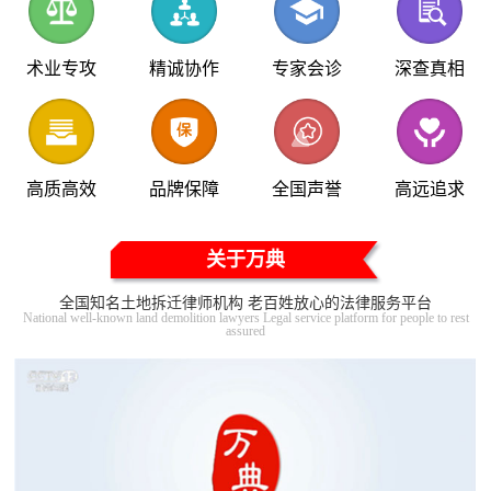
术业专攻
精诚协作
专家会诊
深查真相
高质高效
品牌保障
全国声誉
高远追求
关于万典
全国知名土地拆迁律师机构 老百姓放心的法律服务平台
National well-known land demolition lawyers Legal service platform for people to rest
assured