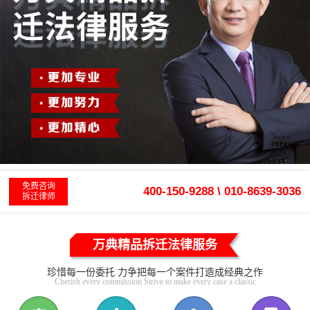
免费咨询
400-150-9288 \ 010-8639-3036
拆迁律师
万典精品拆迁法律服务
珍惜每一份委托 力争把每一个案件打造成经典之作
Cherish every commission Strive to make every case a classic