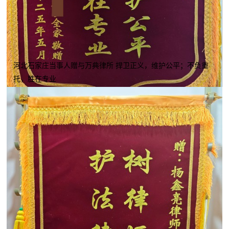
河北石家庄当事人赠与万典律所 捍卫正义，维护公平；不负重
托，胜在专业