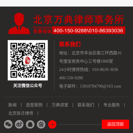
联系我们
地址：
北京市丰台区南三环西路16
号搜宝商务中心三号楼1808室
24小时律师热线：010-8639-3036
400-150-9288
关注微信公众号
电子邮件：15810784790@163.com
新闻
选登案例
万典讲堂
联系我们
专业服务
北京拆迁律师
返回顶部