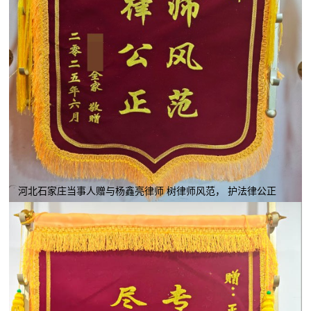
河北石家庄当事人赠与杨鑫亮律师 树律师风范， 护法律公正