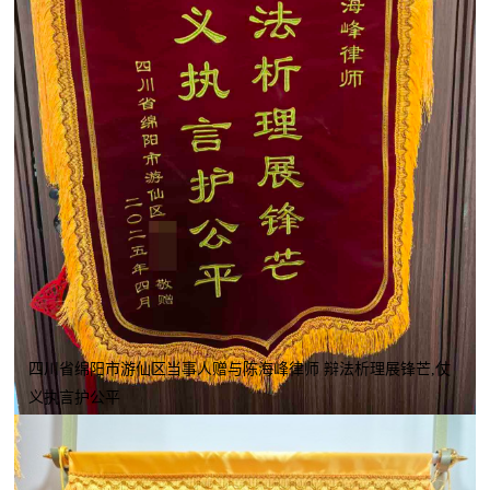
四川省绵阳市游仙区当事人赠与陈海峰律师 辩法析理展锋芒,仗
义执言护公平