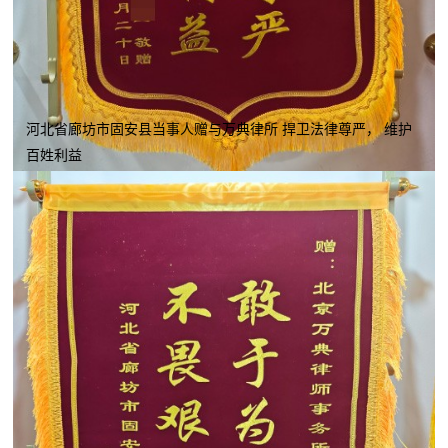
河北省廊坊市固安县当事人赠与万典律所 捍卫法律尊严， 维护
百姓利益