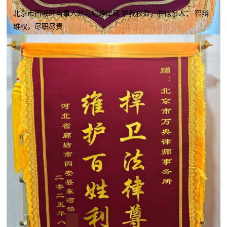
北京市西城区当事人赠与纪峥律师 护我权益，胜似亲人； 智辩
维权，尽职尽责