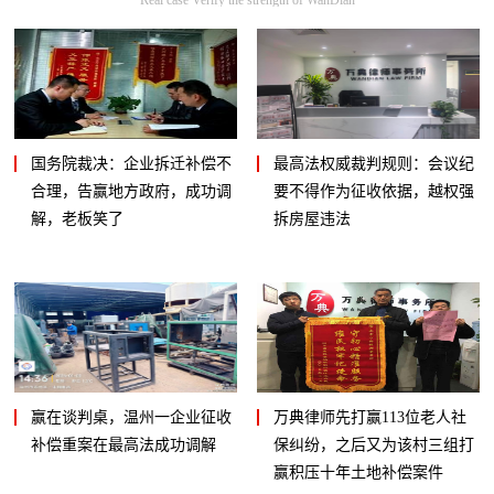
国务院裁决：企业拆迁补偿不
最高法权威裁判规则：会议纪
合理，告赢地方政府，成功调
要不得作为征收依据，越权强
解，老板笑了
拆房屋违法
赢在谈判桌，温州一企业征收
万典律师先打赢113位老人社
补偿重案在最高法成功调解
保纠纷，之后又为该村三组打
赢积压十年土地补偿案件