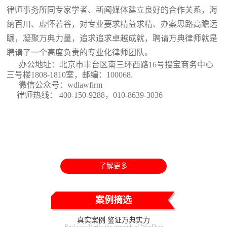
律师事务所同专家学者、新闻媒体建立良好的合作关系，海
纳百川、虚怀若谷，对专业要求精益求精、办案思路高瞻远
瞩，凝聚万典力量，追求追求卓越成就，聘请万典律师就是
聘请了一个高度负责的专业化律师团队。
办公地址：北京市丰台区南三环西路16号搜宝商务中心
三号楼1808-1810室
，邮编：100068.
微信公众号：wdlawfirm
律师热线： 400-150-9288，010-8639-3036
了解更多
案例摘选
真实案例 鉴证万典实力
Real case Verify the strength of WanDian