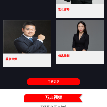
管众律师
师晶律师
姜泉律师
了解更多
万典视频