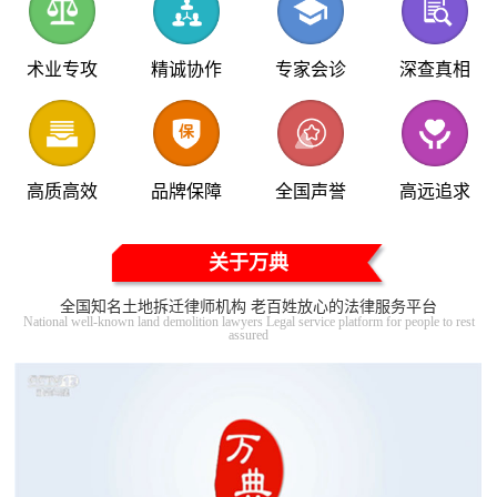
术业专攻
精诚协作
专家会诊
深查真相
高质高效
品牌保障
全国声誉
高远追求
关于万典
全国知名土地拆迁律师机构 老百姓放心的法律服务平台
National well-known land demolition lawyers Legal service platform for people to rest
assured