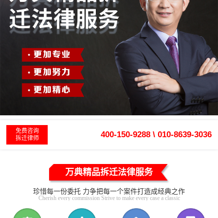
免费咨询
400-150-9288 \ 010-8639-3036
拆迁律师
万典精品拆迁法律服务
珍惜每一份委托 力争把每一个案件打造成经典之作
Cherish every commission Strive to make every case a classic