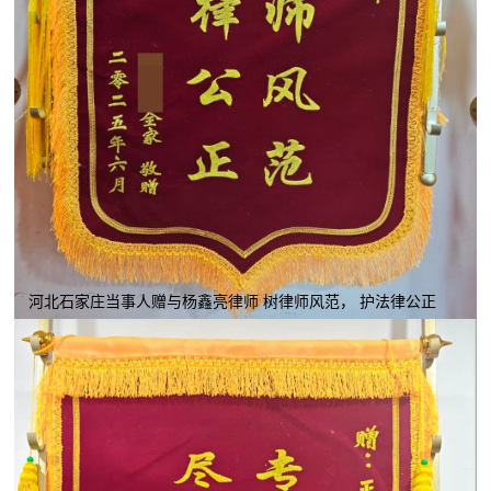
河北石家庄当事人赠与杨鑫亮律师 树律师风范， 护法律公正