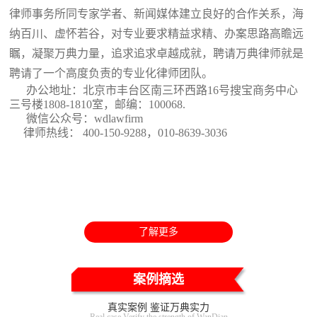
律师事务所同专家学者、新闻媒体建立良好的合作关系，海
纳百川、虚怀若谷，对专业要求精益求精、办案思路高瞻远
瞩，凝聚万典力量，追求追求卓越成就，聘请万典律师就是
聘请了一个高度负责的专业化律师团队。
办公地址：北京市丰台区南三环西路16号搜宝商务中心
三号楼1808-1810室
，邮编：100068.
微信公众号：wdlawfirm
律师热线： 400-150-9288，010-8639-3036
了解更多
案例摘选
真实案例 鉴证万典实力
Real case Verify the strength of WanDian