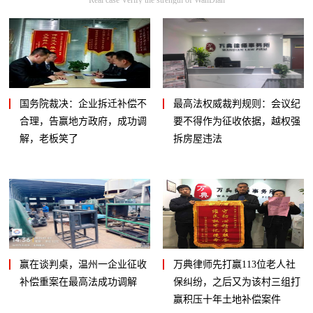
国务院裁决：企业拆迁补偿不
最高法权威裁判规则：会议纪
合理，告赢地方政府，成功调
要不得作为征收依据，越权强
解，老板笑了
拆房屋违法
赢在谈判桌，温州一企业征收
万典律师先打赢113位老人社
补偿重案在最高法成功调解
保纠纷，之后又为该村三组打
赢积压十年土地补偿案件