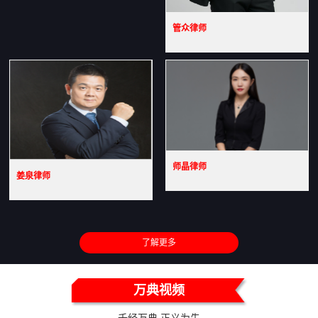
管众律师
师晶律师
姜泉律师
了解更多
万典视频