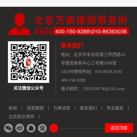
联系我们
地址：
北京市丰台区南三环西路16
号搜宝商务中心三号楼1808室
24小时律师热线：010-8639-3036
400-150-9288
关注微信公众号
电子邮件：15810784790@163.com
新闻
选登案例
万典讲堂
联系我们
专业服务
北京拆迁律师
返回顶部