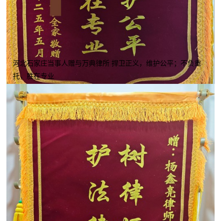
河北石家庄当事人赠与万典律所 捍卫正义，维护公平；不负重
托，胜在专业