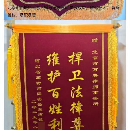
北京市西城区当事人赠与纪峥律师 护我权益，胜似亲人； 智辩
维权，尽职尽责