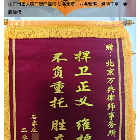
山东当事人赠与康静律师 法务精英，业务精湛；经验丰富，金
牌律师