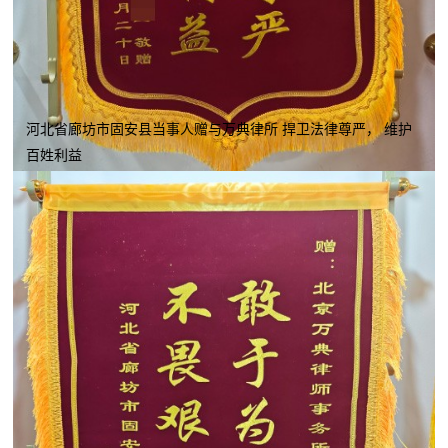
河北省廊坊市固安县当事人赠与万典律所 捍卫法律尊严， 维护
百姓利益