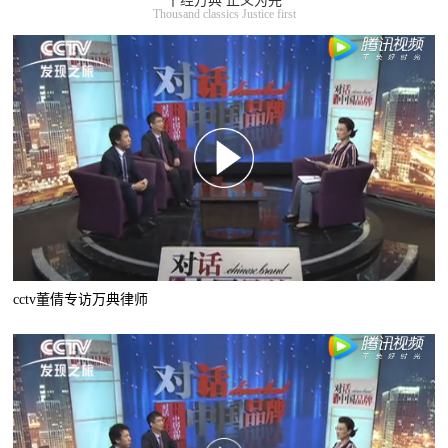
千经万典 正义为先
Thousand classics Justice first
cctv董倩专访万典律师