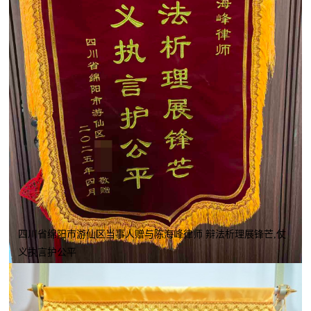
四川省绵阳市游仙区当事人赠与陈海峰律师 辩法析理展锋芒,仗
义执言护公平