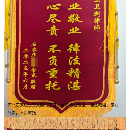
河北石家庄当事人赠与王卫洲律师 专业敬业，律法精湛；尽心
尽责，不负重托