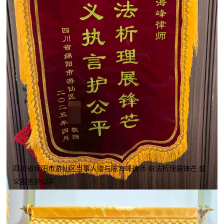
四川省绵阳市游仙区当事人赠与陈海峰律师 辩法析理展锋芒,仗
义执言护公平