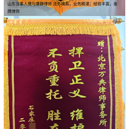
山东当事人赠与康静律师 法务精英，业务精湛；经验丰富，金
牌律师