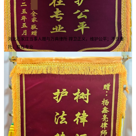
河北石家庄当事人赠与万典律所 捍卫正义，维护公平；不负重
托，胜在专业