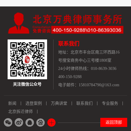
联系我们
地址：
北京市丰台区南三环西路16
号搜宝商务中心三号楼1808室
24小时律师热线：010-8639-3036
400-150-9288
关注微信公众号
电子邮件：15810784790@163.com
新闻
选登案例
万典讲堂
联系我们
专业服务
北京拆迁律师
返回顶部