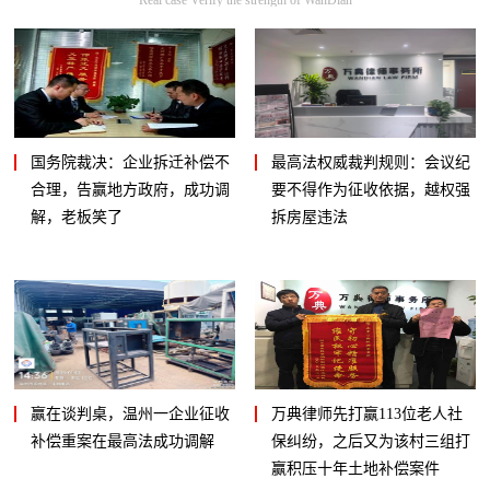
国务院裁决：企业拆迁补偿不
最高法权威裁判规则：会议纪
合理，告赢地方政府，成功调
要不得作为征收依据，越权强
解，老板笑了
拆房屋违法
赢在谈判桌，温州一企业征收
万典律师先打赢113位老人社
补偿重案在最高法成功调解
保纠纷，之后又为该村三组打
赢积压十年土地补偿案件