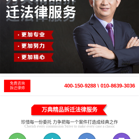
免费咨询
400-150-9288 \ 010-8639-3036
拆迁律师
万典精品拆迁法律服务
珍惜每一份委托 力争把每一个案件打造成经典之作
Cherish every commission Strive to make every case a classic