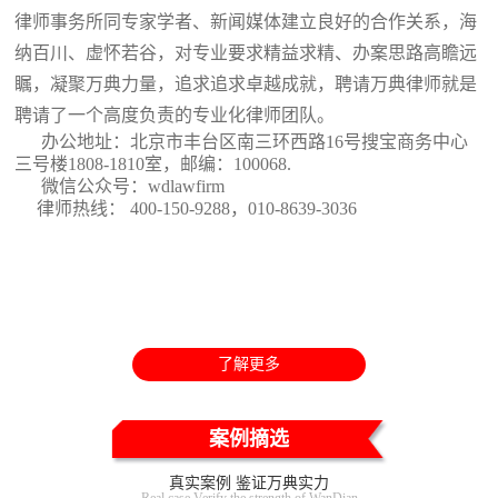
律师事务所同专家学者、新闻媒体建立良好的合作关系，海
纳百川、虚怀若谷，对专业要求精益求精、办案思路高瞻远
瞩，凝聚万典力量，追求追求卓越成就，聘请万典律师就是
聘请了一个高度负责的专业化律师团队。
办公地址：北京市丰台区南三环西路16号搜宝商务中心
三号楼1808-1810室
，邮编：100068.
微信公众号：wdlawfirm
律师热线： 400-150-9288，010-8639-3036
了解更多
案例摘选
真实案例 鉴证万典实力
Real case Verify the strength of WanDian