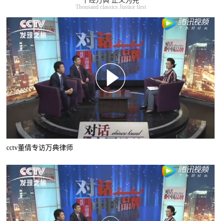
千经万典 正义为先
Thousand classics Justice first
cctv董倩专访万典律师