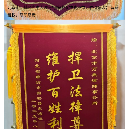
北京市西城区当事人赠与纪峥律师 护我权益，胜似亲人； 智辩
维权，尽职尽责