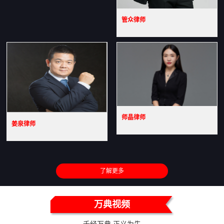
管众律师
师晶律师
姜泉律师
了解更多
万典视频