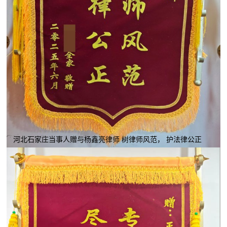
河北石家庄当事人赠与杨鑫亮律师 树律师风范， 护法律公正