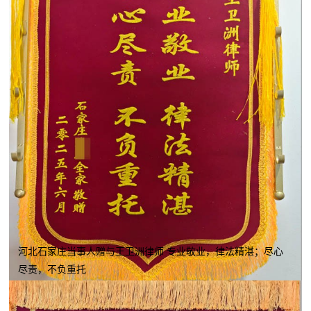
河北石家庄当事人赠与王卫洲律师 专业敬业，律法精湛；尽心
尽责，不负重托