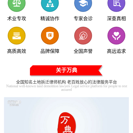
术业专攻
精诚协作
专家会诊
深查真相
高质高效
品牌保障
全国声誉
高远追求
关于万典
全国知名土地拆迁律师机构 老百姓放心的法律服务平台
National well-known land demolition lawyers Legal service platform for people to rest
assured