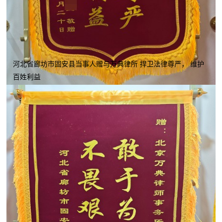
河北省廊坊市固安县当事人赠与万典律所 捍卫法律尊严， 维护
百姓利益