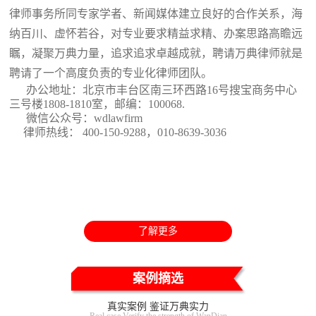
律师事务所同专家学者、新闻媒体建立良好的合作关系，海
纳百川、虚怀若谷，对专业要求精益求精、办案思路高瞻远
瞩，凝聚万典力量，追求追求卓越成就，聘请万典律师就是
聘请了一个高度负责的专业化律师团队。
办公地址：北京市丰台区南三环西路16号搜宝商务中心
三号楼1808-1810室
，邮编：100068.
微信公众号：wdlawfirm
律师热线： 400-150-9288，010-8639-3036
了解更多
案例摘选
真实案例 鉴证万典实力
Real case Verify the strength of WanDian