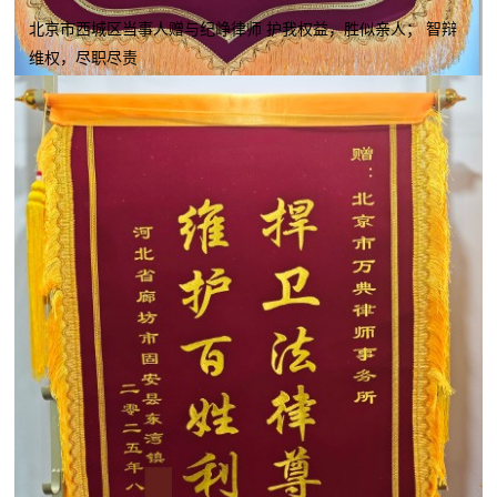
北京市西城区当事人赠与纪峥律师 护我权益，胜似亲人； 智辩
维权，尽职尽责