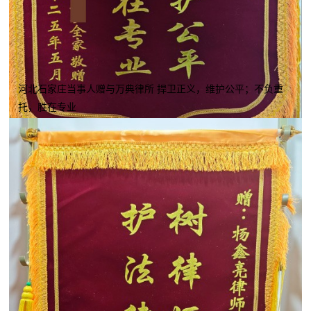
河北石家庄当事人赠与万典律所 捍卫正义，维护公平；不负重
托，胜在专业