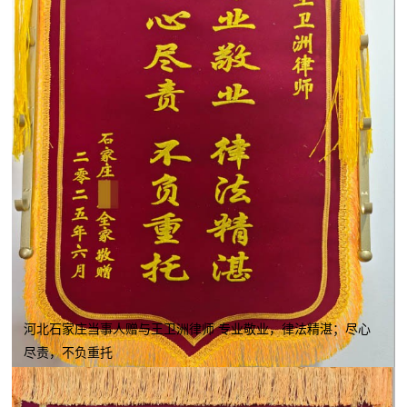
河北石家庄当事人赠与王卫洲律师 专业敬业，律法精湛；尽心
尽责，不负重托