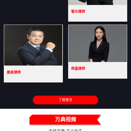
管众律师
师晶律师
姜泉律师
了解更多
万典视频