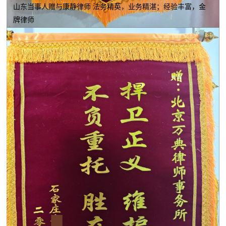
山东当事人赠与康静律师 法务精英，业务精湛；经验丰富，金
牌律师