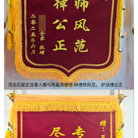
河北石家庄当事人赠与杨鑫亮律师 树律师风范， 护法律公正