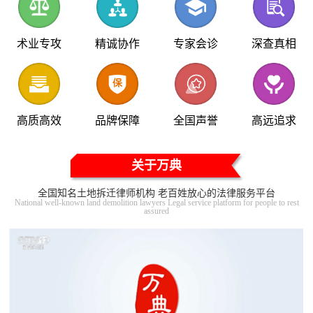
术业专攻
精诚协作
专家会诊
深查真相
高质高效
品牌保障
全国声誉
高远追求
关于万典
全国知名土地拆迁律师机构 老百姓放心的法律服务平台
National well-known land demolition lawyers Legal service platform for people to rest
assured