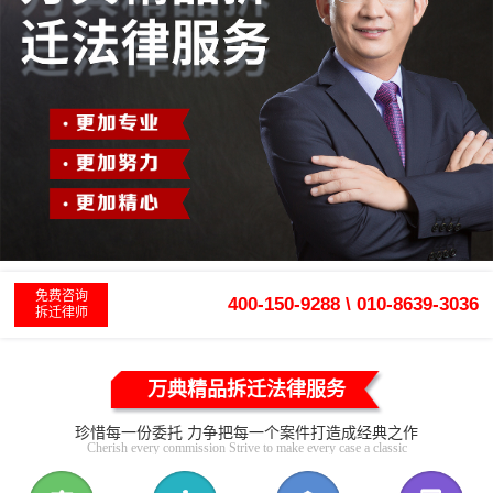
免费咨询
400-150-9288 \ 010-8639-3036
拆迁律师
万典精品拆迁法律服务
珍惜每一份委托 力争把每一个案件打造成经典之作
Cherish every commission Strive to make every case a classic