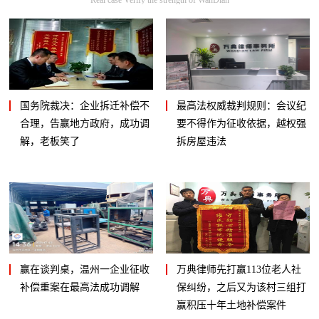
国务院裁决：企业拆迁补偿不
最高法权威裁判规则：会议纪
合理，告赢地方政府，成功调
要不得作为征收依据，越权强
解，老板笑了
拆房屋违法
赢在谈判桌，温州一企业征收
万典律师先打赢113位老人社
补偿重案在最高法成功调解
保纠纷，之后又为该村三组打
赢积压十年土地补偿案件