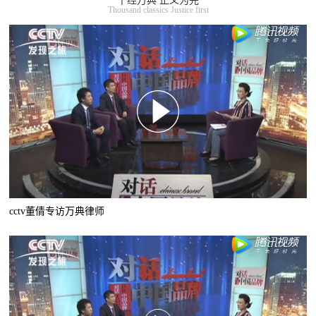
千经万典 正义为先
Thousand classics Justice first
cctv董倩专访万典律师