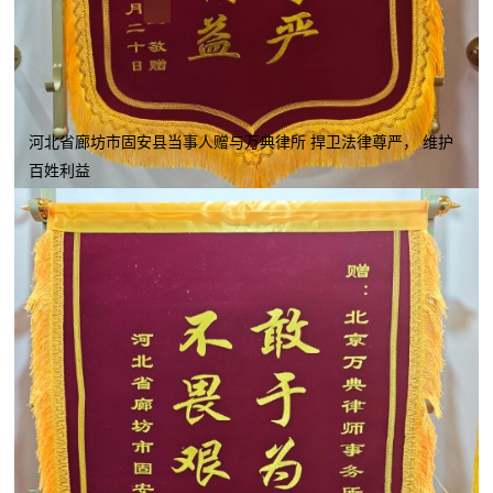
河北省廊坊市固安县当事人赠与万典律所 捍卫法律尊严， 维护
百姓利益