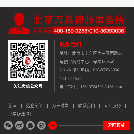
联系我们
地址：
北京市丰台区南三环西路16
号搜宝商务中心三号楼1808室
24小时律师热线：010-8639-3036
400-150-9288
关注微信公众号
电子邮件：15810784790@163.com
新闻
选登案例
万典讲堂
联系我们
专业服务
北京拆迁律师
返回顶部