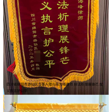
四川省绵阳市游仙区当事人赠与陈海峰律师 辩法析理展锋芒,仗
义执言护公平