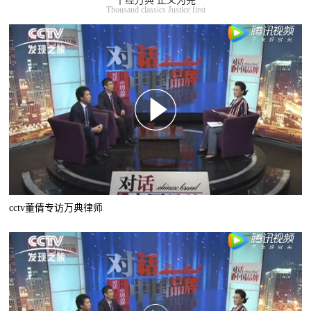
千经万典 正义为先
Thousand classics Justice first
cctv董倩专访万典律师