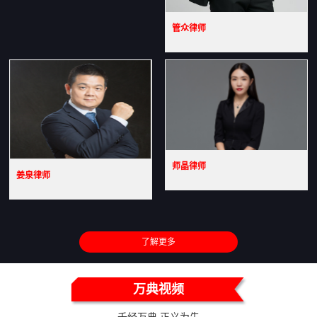
管众律师
师晶律师
姜泉律师
了解更多
万典视频