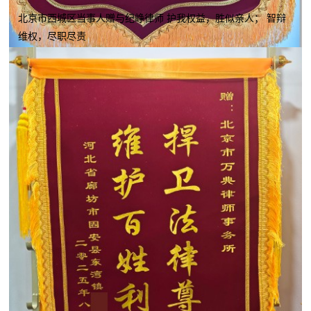
北京市西城区当事人赠与纪峥律师 护我权益，胜似亲人； 智辩
维权，尽职尽责