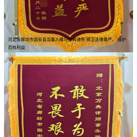
河北省廊坊市固安县当事人赠与万典律所 捍卫法律尊严， 维护
百姓利益