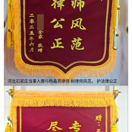
河北石家庄当事人赠与杨鑫亮律师 树律师风范， 护法律公正