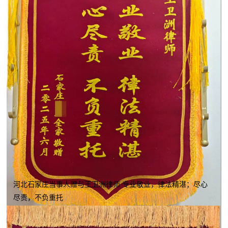
河北石家庄当事人赠与王卫洲律师 专业敬业，律法精湛；尽心
尽责，不负重托