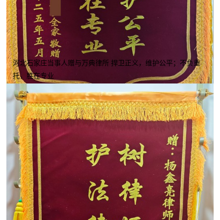
河北石家庄当事人赠与万典律所 捍卫正义，维护公平；不负重
托，胜在专业