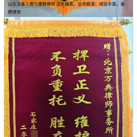
山东当事人赠与康静律师 法务精英，业务精湛；经验丰富，金
牌律师