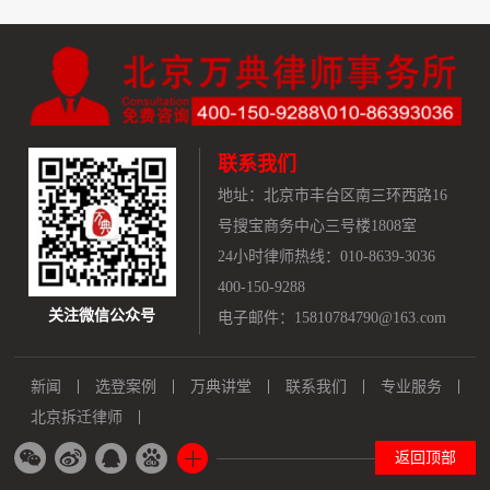
联系我们
地址：
北京市丰台区南三环西路16
号搜宝商务中心三号楼1808室
24小时律师热线：010-8639-3036
400-150-9288
关注微信公众号
电子邮件：15810784790@163.com
新闻
选登案例
万典讲堂
联系我们
专业服务
北京拆迁律师
返回顶部