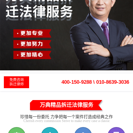
免费咨询
400-150-9288 \ 010-8639-3036
拆迁律师
万典精品拆迁法律服务
珍惜每一份委托 力争把每一个案件打造成经典之作
Cherish every commission Strive to make every case a classic