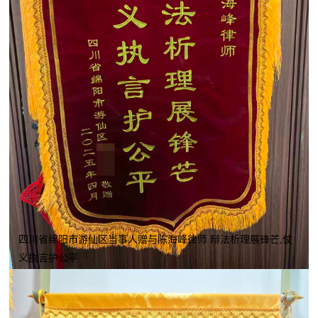
四川省绵阳市游仙区当事人赠与陈海峰律师 辩法析理展锋芒,仗
义执言护公平