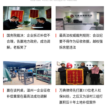
国务院裁决：企业拆迁补偿不
最高法权威裁判规则：会议纪
合理，告赢地方政府，成功调
要不得作为征收依据，越权强
解，老板笑了
拆房屋违法
赢在谈判桌，温州一企业征收
万典律师先打赢113位老人社
补偿重案在最高法成功调解
保纠纷，之后又为该村三组打
赢积压十年土地补偿案件