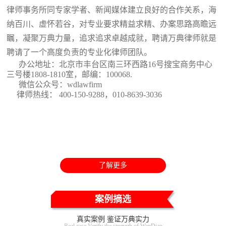
律师事务所同专家学者、新闻媒体建立良好的合作关系，海
纳百川、虚怀若谷，对专业要求精益求精、办案思路高瞻远
瞩，凝聚万典力量，追求追求卓越成就，聘请万典律师就是
聘请了一个高度负责的专业化律师团队。
办公地址：北京市丰台区南三环西路16号搜宝商务中心
三号楼1808-1810室
，邮编：100068.
微信公众号：wdlawfirm
律师热线： 400-150-9288，010-8639-3036
了解更多
案例摘选
真实案例 鉴证万典实力
Real case Verify the strength of WanDian