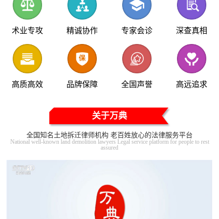
术业专攻
精诚协作
专家会诊
深查真相
高质高效
品牌保障
全国声誉
高远追求
关于万典
全国知名土地拆迁律师机构 老百姓放心的法律服务平台
National well-known land demolition lawyers Legal service platform for people to rest
assured