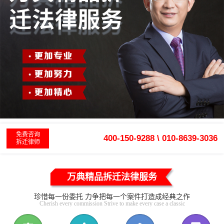
免费咨询
400-150-9288 \ 010-8639-3036
拆迁律师
万典精品拆迁法律服务
珍惜每一份委托 力争把每一个案件打造成经典之作
Cherish every commission Strive to make every case a classic