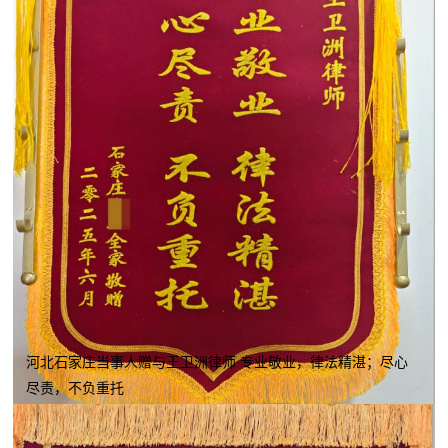
河北石家庄当事人赠与王卫洲律师 专业敬业，律法精湛；尽心
尽责，不负重托