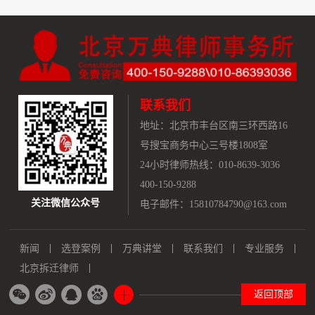
联系我们
地址：
北京市丰台区南三环西路16
号搜宝商务中心三号楼1808室
24小时律师热线：010-8639-3036
400-150-9288
关注微信公众号
电子邮件：15810784790@163.com
新闻
选登案例
万典讲堂
联系我们
专业服务
北京拆迁律师
返回顶部