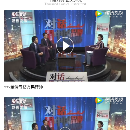
千经万典 正义为先
Thousand classics Justice first
cctv董倩专访万典律师