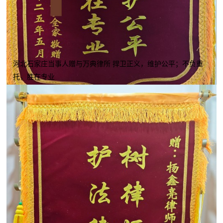
河北石家庄当事人赠与万典律所 捍卫正义，维护公平；不负重
托，胜在专业