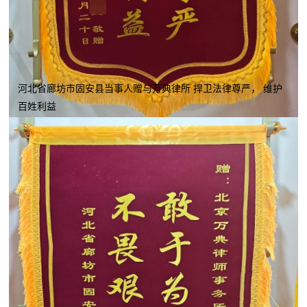
河北省廊坊市固安县当事人赠与万典律所 捍卫法律尊严， 维护
百姓利益