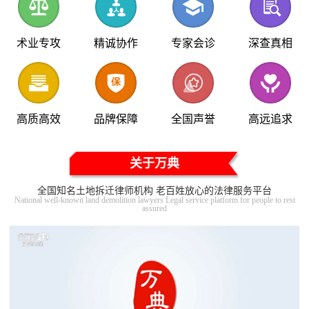
术业专攻
精诚协作
专家会诊
深查真相
高质高效
品牌保障
全国声誉
高远追求
关于万典
全国知名土地拆迁律师机构 老百姓放心的法律服务平台
National well-known land demolition lawyers Legal service platform for people to rest
assured