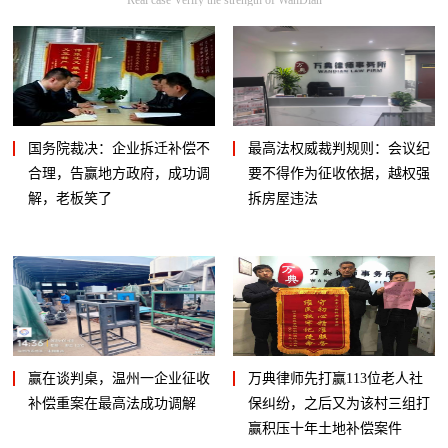
国务院裁决：企业拆迁补偿不
最高法权威裁判规则：会议纪
合理，告赢地方政府，成功调
要不得作为征收依据，越权强
解，老板笑了
拆房屋违法
赢在谈判桌，温州一企业征收
万典律师先打赢113位老人社
补偿重案在最高法成功调解
保纠纷，之后又为该村三组打
赢积压十年土地补偿案件