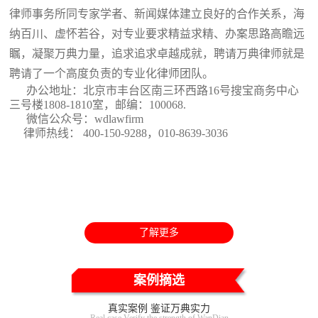
律师事务所同专家学者、新闻媒体建立良好的合作关系，海
纳百川、虚怀若谷，对专业要求精益求精、办案思路高瞻远
瞩，凝聚万典力量，追求追求卓越成就，聘请万典律师就是
聘请了一个高度负责的专业化律师团队。
办公地址：北京市丰台区南三环西路16号搜宝商务中心
三号楼1808-1810室
，邮编：100068.
微信公众号：wdlawfirm
律师热线： 400-150-9288，010-8639-3036
了解更多
案例摘选
真实案例 鉴证万典实力
Real case Verify the strength of WanDian