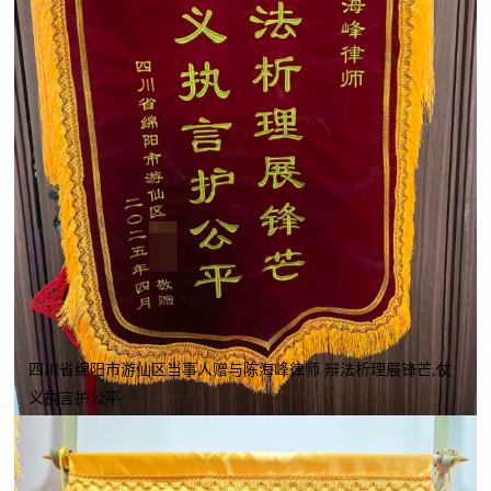
四川省绵阳市游仙区当事人赠与陈海峰律师 辩法析理展锋芒,仗
义执言护公平