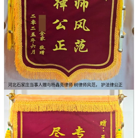
河北石家庄当事人赠与杨鑫亮律师 树律师风范， 护法律公正