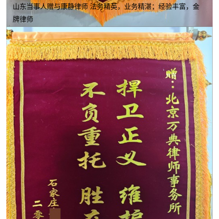
山东当事人赠与康静律师 法务精英，业务精湛；经验丰富，金
牌律师