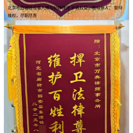
北京市西城区当事人赠与纪峥律师 护我权益，胜似亲人； 智辩
维权，尽职尽责