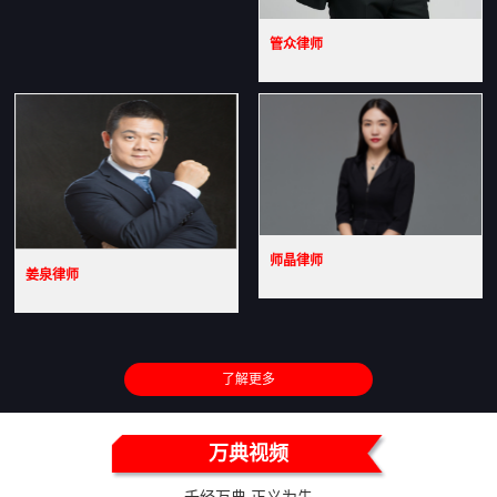
管众律师
师晶律师
姜泉律师
了解更多
万典视频