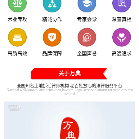
术业专攻
精诚协作
专家会诊
深查真相
高质高效
品牌保障
全国声誉
高远追求
关于万典
全国知名土地拆迁律师机构 老百姓放心的法律服务平台
National well-known land demolition lawyers Legal service platform for people to rest
assured