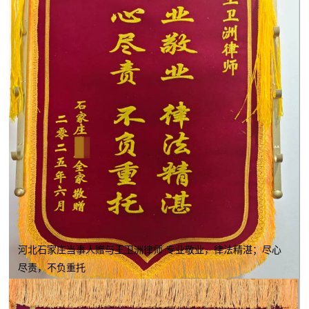
河北石家庄当事人赠与王卫洲律师 专业敬业，律法精湛；尽心
尽责，不负重托