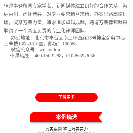
律师事务所同专家学者、新闻媒体建立良好的合作关系，海
纳百川、虚怀若谷，对专业要求精益求精、办案思路高瞻远
瞩，凝聚万典力量，追求追求卓越成就，聘请万典律师就是
聘请了一个高度负责的专业化律师团队。
办公地址：北京市丰台区南三环西路16号搜宝商务中心
三号楼1808-1810室
，邮编：100068.
微信公众号：wdlawfirm
律师热线： 400-150-9288，010-8639-3036
了解更多
案例摘选
真实案例 鉴证万典实力
Real case Verify the strength of WanDian