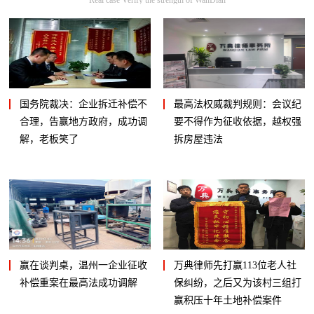
国务院裁决：企业拆迁补偿不
最高法权威裁判规则：会议纪
合理，告赢地方政府，成功调
要不得作为征收依据，越权强
解，老板笑了
拆房屋违法
赢在谈判桌，温州一企业征收
万典律师先打赢113位老人社
补偿重案在最高法成功调解
保纠纷，之后又为该村三组打
赢积压十年土地补偿案件