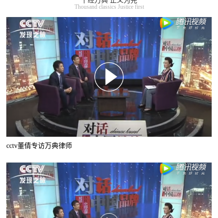
千经万典 正义为先
Thousand classics Justice first
cctv董倩专访万典律师