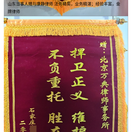
山东当事人赠与康静律师 法务精英，业务精湛；经验丰富，金
牌律师