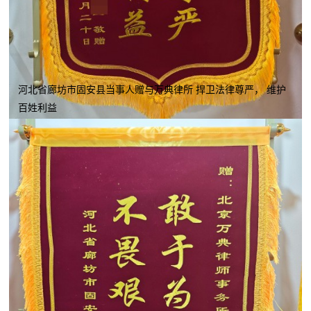
河北省廊坊市固安县当事人赠与万典律所 捍卫法律尊严， 维护
百姓利益