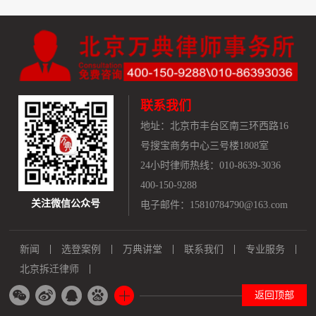
联系我们
地址：
北京市丰台区南三环西路16
号搜宝商务中心三号楼1808室
24小时律师热线：010-8639-3036
400-150-9288
关注微信公众号
电子邮件：15810784790@163.com
新闻
选登案例
万典讲堂
联系我们
专业服务
北京拆迁律师
返回顶部