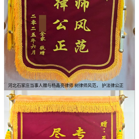
河北石家庄当事人赠与杨鑫亮律师 树律师风范， 护法律公正