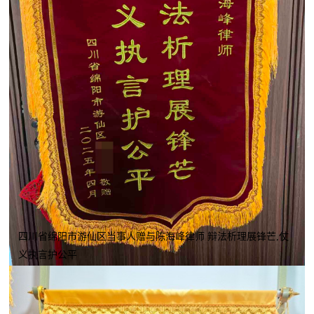
四川省绵阳市游仙区当事人赠与陈海峰律师 辩法析理展锋芒,仗
义执言护公平