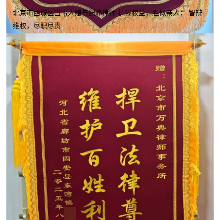
北京市西城区当事人赠与纪峥律师 护我权益，胜似亲人； 智辩
维权，尽职尽责