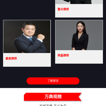
管众律师
师晶律师
姜泉律师
了解更多
万典视频