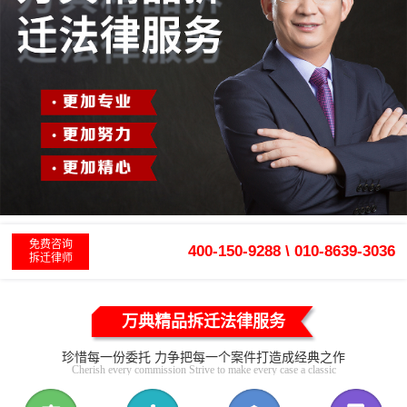
免费咨询
400-150-9288 \ 010-8639-3036
拆迁律师
万典精品拆迁法律服务
珍惜每一份委托 力争把每一个案件打造成经典之作
Cherish every commission Strive to make every case a classic