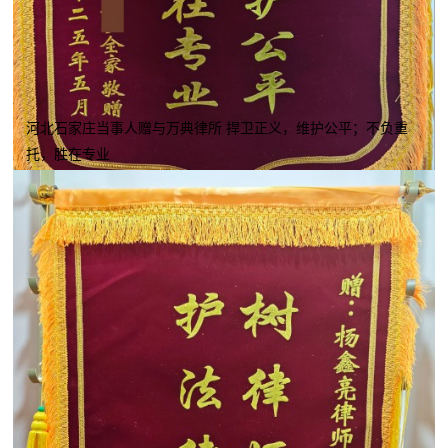
河北石家庄当事人赠与万典律所 捍卫正义，维护公平；不负重
托，胜在专业