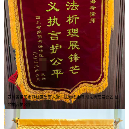
四川省绵阳市游仙区当事人赠与陈海峰律师 辩法析理展锋芒,仗
义执言护公平