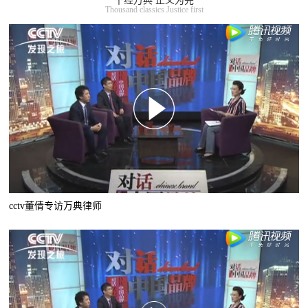
千经万典 正义为先
Thousand classics Justice first
cctv董倩专访万典律师