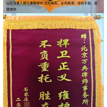
山东当事人赠与康静律师 法务精英，业务精湛；经验丰富，金
牌律师