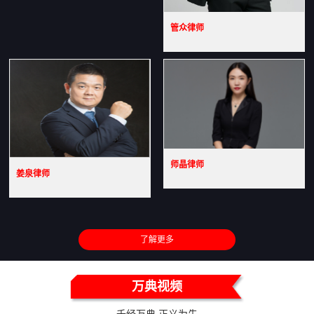
管众律师
师晶律师
姜泉律师
了解更多
万典视频