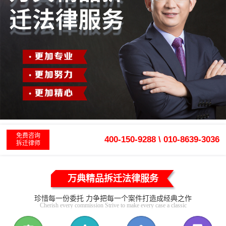
免费咨询
400-150-9288 \ 010-8639-3036
拆迁律师
万典精品拆迁法律服务
珍惜每一份委托 力争把每一个案件打造成经典之作
Cherish every commission Strive to make every case a classic