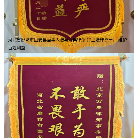
河北省廊坊市固安县当事人赠与万典律所 捍卫法律尊严， 维护
百姓利益