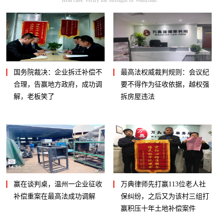
国务院裁决：企业拆迁补偿不
最高法权威裁判规则：会议纪
合理，告赢地方政府，成功调
要不得作为征收依据，越权强
解，老板笑了
拆房屋违法
赢在谈判桌，温州一企业征收
万典律师先打赢113位老人社
补偿重案在最高法成功调解
保纠纷，之后又为该村三组打
赢积压十年土地补偿案件