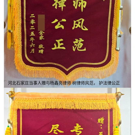
河北石家庄当事人赠与杨鑫亮律师 树律师风范， 护法律公正