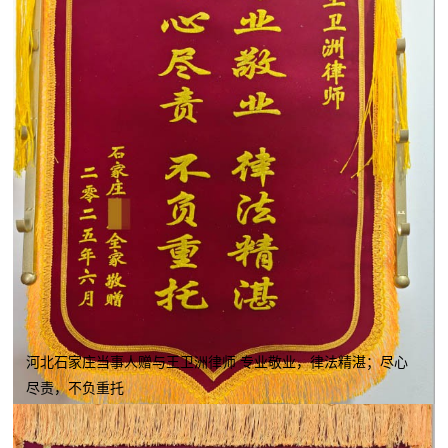
河北石家庄当事人赠与王卫洲律师 专业敬业，律法精湛；尽心
尽责，不负重托