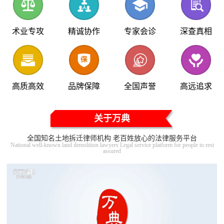
术业专攻
精诚协作
专家会诊
深查真相
高质高效
品牌保障
全国声誉
高远追求
关于万典
全国知名土地拆迁律师机构 老百姓放心的法律服务平台
National well-known land demolition lawyers Legal service platform for people to rest
assured