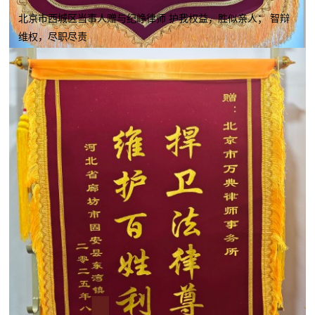
北京市西城区当事人赠与纪峥律师 护我权益，胜似亲人； 智辩
维权，尽职尽责