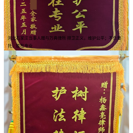
河北石家庄当事人赠与万典律所 捍卫正义，维护公平；不负重
托，胜在专业