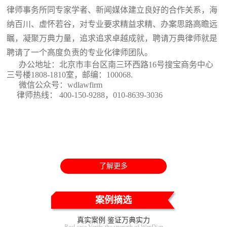
律师事务所同专家学者、新闻媒体建立良好的合作关系，海
纳百川、虚怀若谷，对专业要求精益求精、办案思路高瞻远
瞩，凝聚万典力量，追求追求卓越成就，聘请万典律师就是
聘请了一个高度负责的专业化律师团队。
办公地址：北京市丰台区南三环西路16号搜宝商务中心
三号楼1808-1810室
，邮编：100068.
微信公众号：wdlawfirm
律师热线： 400-150-9288，010-8639-3036
了解更多
案例摘选
真实案例 鉴证万典实力
Real case Verify the strength of WanDian