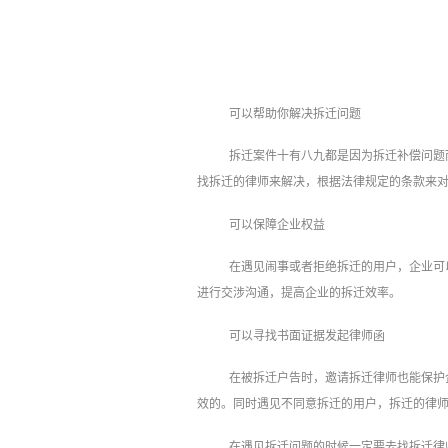
可以帮助你解决拆迁问题
拆迁案件十有八九都是因为拆迁补偿问题
找拆迁的律师来解决，根据法律规定的条款来
可以保障企业权益
在遇见闹事或者拒绝拆迁的用户，企业可
进行交涉沟通，提高企业的拆迁效率。
可以寻找书面证据发起律师函
在被拆迁户告时，邀请拆迁律师也能保护
效的。同时遇见不同意拆迁的用户，拆迁的律
在遇见拆迁问题的时候一定要去找拆迁律