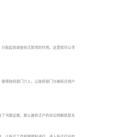
，只能起到调查拆迁款项的作用。这里就可以寻
，使得政府部门介入，让政府部门与被拆迁用户
有了书面证据，那么被拆迁户的诉讼辩解就是无
益，让拆迁工作能够顺利进行，进入拆迁行业的