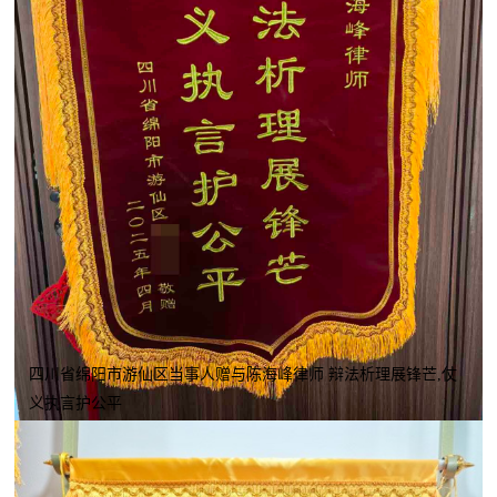
四川省绵阳市游仙区当事人赠与陈海峰律师 辩法析理展锋芒,仗
义执言护公平