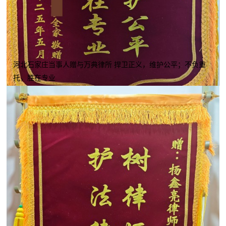
河北石家庄当事人赠与万典律所 捍卫正义，维护公平；不负重
托，胜在专业