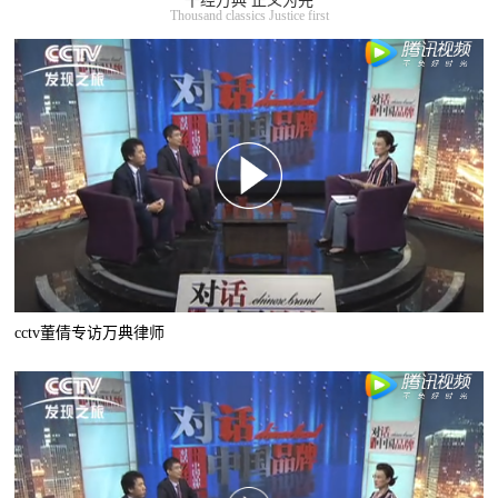
千经万典 正义为先
Thousand classics Justice first
cctv董倩专访万典律师