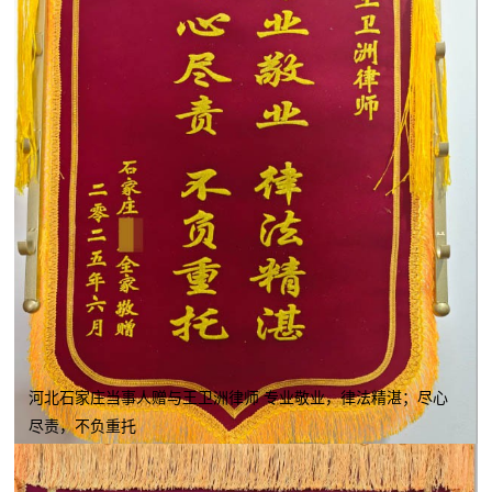
河北石家庄当事人赠与王卫洲律师 专业敬业，律法精湛；尽心
尽责，不负重托