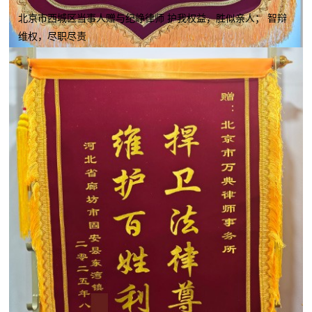
北京市西城区当事人赠与纪峥律师 护我权益，胜似亲人； 智辩
维权，尽职尽责