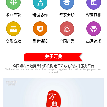
术业专攻
精诚协作
专家会诊
深查真相
高质高效
品牌保障
全国声誉
高远追求
关于万典
全国知名土地拆迁律师机构 老百姓放心的法律服务平台
National well-known land demolition lawyers Legal service platform for people to rest
assured