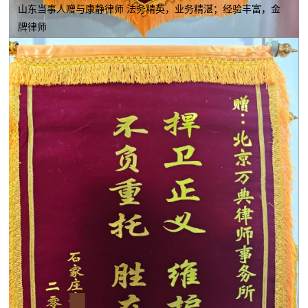
山东当事人赠与康静律师 法务精英，业务精湛；经验丰富，金
牌律师