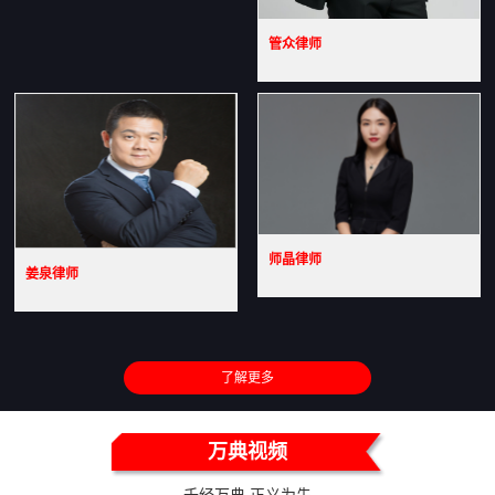
管众律师
师晶律师
姜泉律师
了解更多
万典视频