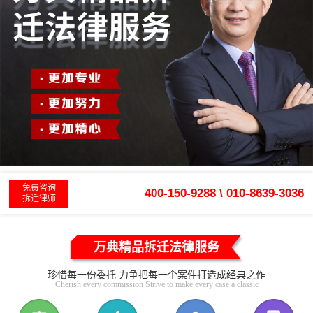
免费咨询
400-150-9288 \ 010-8639-3036
拆迁律师
万典精品拆迁法律服务
珍惜每一份委托 力争把每一个案件打造成经典之作
Cherish every commission Strive to make every case a classic