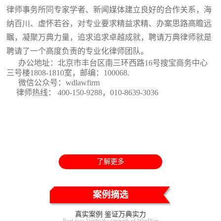
律师事务所同专家学者、新闻媒体建立良好的合作关系，海
纳百川、虚怀若谷，对专业要求精益求精、办案思路高瞻远
瞩，凝聚万典力量，追求追求卓越成就，聘请万典律师就是
聘请了一个高度负责的专业化律师团队。
办公地址：北京市丰台区南三环西路16号搜宝商务中心
三号楼1808-1810室
，邮编：100068.
微信公众号：wdlawfirm
律师热线： 400-150-9288，010-8639-3036
了解更多
案例摘选
真实案例 鉴证万典实力
Real case Verify the strength of WanDian