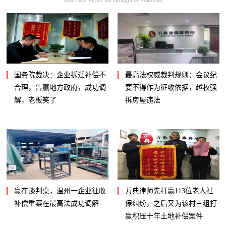
国务院裁决：企业拆迁补偿不
最高法权威裁判规则：会议纪
合理，告赢地方政府，成功调
要不得作为征收依据，越权强
解，老板笑了
拆房屋违法
赢在谈判桌，温州一企业征收
万典律师先打赢113位老人社
补偿重案在最高法成功调解
保纠纷，之后又为该村三组打
赢积压十年土地补偿案件