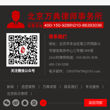
联系我们
地址：
北京市丰台区南三环西路16
号搜宝商务中心三号楼1808室
24小时律师热线：010-8639-3036
400-150-9288
关注微信公众号
电子邮件：15810784790@163.com
新闻
选登案例
万典讲堂
联系我们
专业服务
北京拆迁律师
返回顶部