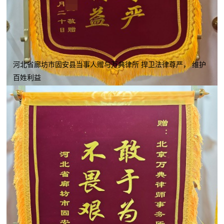
河北省廊坊市固安县当事人赠与万典律所 捍卫法律尊严， 维护
百姓利益