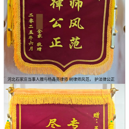
河北石家庄当事人赠与杨鑫亮律师 树律师风范， 护法律公正