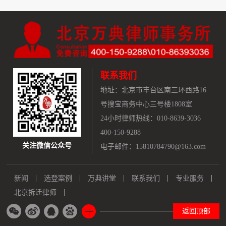
联系我们
地址：
北京市丰台区南三环西路16
号搜宝商务中心三号楼1808室
24小时律师热线：010-8639-3036
400-150-9288
关注微信公众号
电子邮件：15810784790@163.com
新闻
选登案例
万典讲堂
联系我们
专业服务
北京拆迁律师
返回顶部