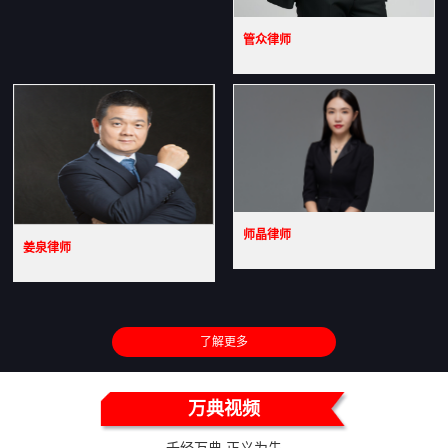
管众律师
师晶律师
姜泉律师
了解更多
万典视频