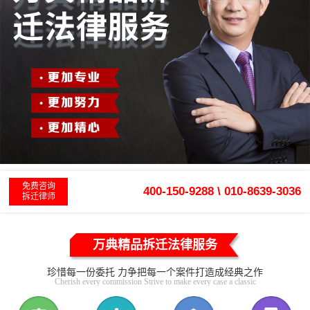
免费咨询
400-150-9288 \ 010-8639-3036
拆迁律师
万典精品拆迁法律服务
珍惜每一份委托 力争把每一个案件打造成经典之作
Cherish every commission Strive to make every case a classic