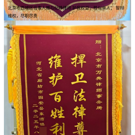
北京市西城区当事人赠与纪峥律师 护我权益，胜似亲人； 智辩
维权，尽职尽责