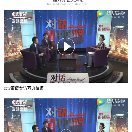
千经万典 正义为先
Thousand classics Justice first
cctv董倩专访万典律师