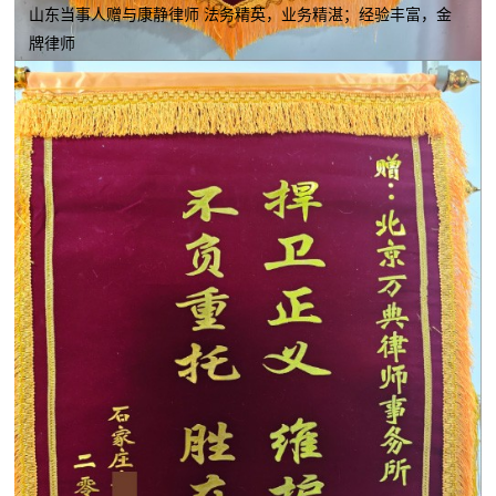
山东当事人赠与康静律师 法务精英，业务精湛；经验丰富，金
牌律师