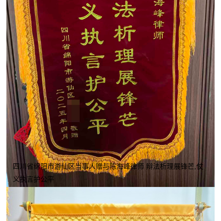
四川省绵阳市游仙区当事人赠与陈海峰律师 辩法析理展锋芒,仗
义执言护公平