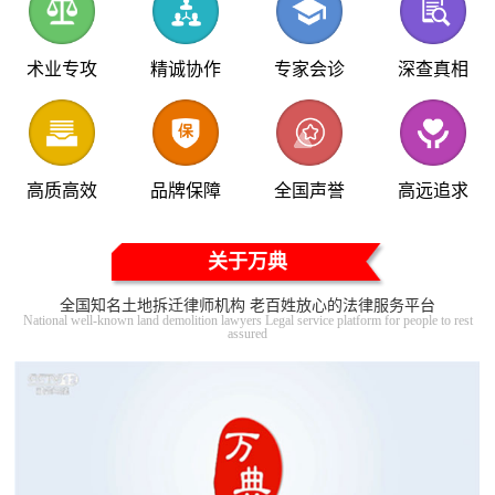
术业专攻
精诚协作
专家会诊
深查真相
高质高效
品牌保障
全国声誉
高远追求
关于万典
全国知名土地拆迁律师机构 老百姓放心的法律服务平台
National well-known land demolition lawyers Legal service platform for people to rest
assured