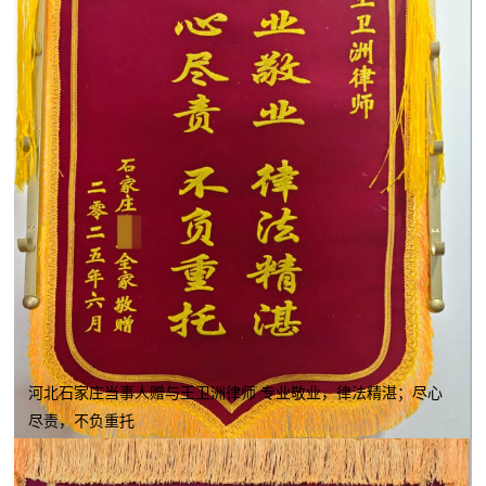
河北石家庄当事人赠与王卫洲律师 专业敬业，律法精湛；尽心
尽责，不负重托