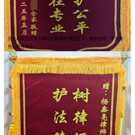
河北石家庄当事人赠与万典律所 捍卫正义，维护公平；不负重
托，胜在专业