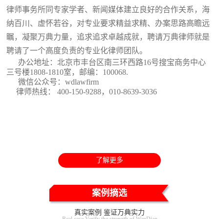
律师事务所同专家学者、新闻媒体建立良好的合作关系，海
纳百川、虚怀若谷，对专业要求精益求精、办案思路高瞻远
瞩，凝聚万典力量，追求追求卓越成就，聘请万典律师就是
聘请了一个高度负责的专业化律师团队。
办公地址：北京市丰台区南三环西路16号搜宝商务中心
三号楼1808-1810室
，邮编：100068.
微信公众号：wdlawfirm
律师热线： 400-150-9288，010-8639-3036
了解更多
案例摘选
真实案例 鉴证万典实力
Real case Verify the strength of WanDian