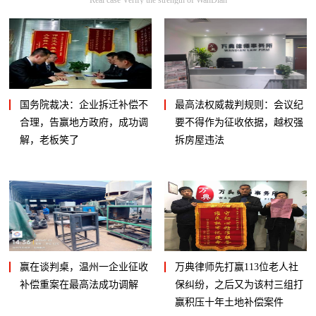
国务院裁决：企业拆迁补偿不
最高法权威裁判规则：会议纪
合理，告赢地方政府，成功调
要不得作为征收依据，越权强
解，老板笑了
拆房屋违法
赢在谈判桌，温州一企业征收
万典律师先打赢113位老人社
补偿重案在最高法成功调解
保纠纷，之后又为该村三组打
赢积压十年土地补偿案件