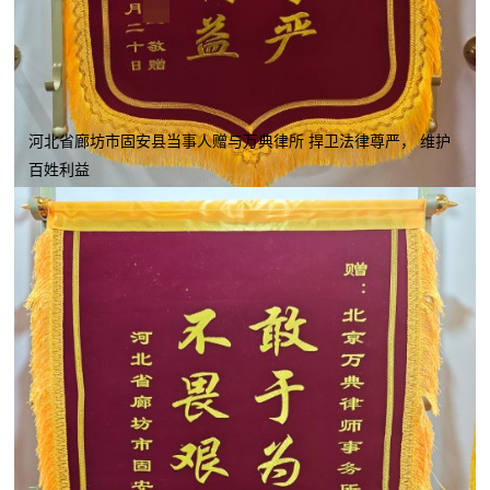
河北省廊坊市固安县当事人赠与万典律所 捍卫法律尊严， 维护
百姓利益