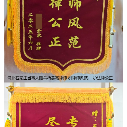
河北石家庄当事人赠与杨鑫亮律师 树律师风范， 护法律公正