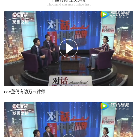
千经万典 正义为先
Thousand classics Justice first
cctv董倩专访万典律师