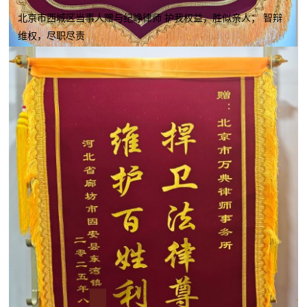
北京市西城区当事人赠与纪峥律师 护我权益，胜似亲人； 智辩
维权，尽职尽责