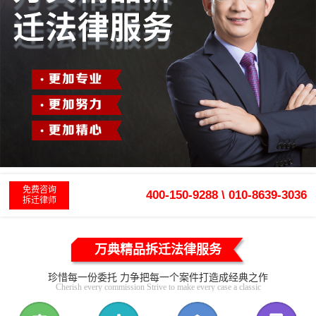
免费咨询
400-150-9288 \ 010-8639-3036
拆迁律师
万典精品拆迁法律服务
珍惜每一份委托 力争把每一个案件打造成经典之作
Cherish every commission Strive to make every case a classic