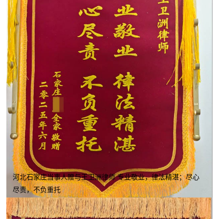
河北石家庄当事人赠与王卫洲律师 专业敬业，律法精湛；尽心
尽责，不负重托