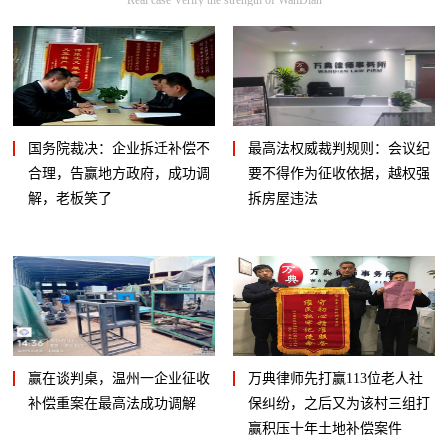
国务院裁决：企业拆迁补偿不
最高法权威裁判规则：会议纪
合理，告赢地方政府，成功调
要不得作为征收依据，越权强
解，老板笑了
拆房屋违法
赢在谈判桌，温州一企业征收
万典律师先打赢113位老人社
补偿重案在最高法成功调解
保纠纷，之后又为该村三组打
赢积压十年土地补偿案件