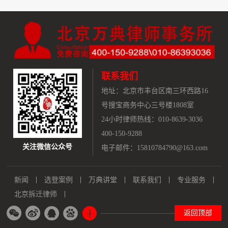
联系我们
地址：
北京市丰台区南三环西路16
号搜宝商务中心三号楼1808室
24小时律师热线：010-8639-3036
400-150-9288
关注微信公众号
电子邮件：15810784790@163.com
新闻
选登案例
万典讲堂
联系我们
专业服务
北京拆迁律师
返回顶部