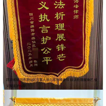
四川省绵阳市游仙区当事人赠与陈海峰律师 辩法析理展锋芒,仗
义执言护公平