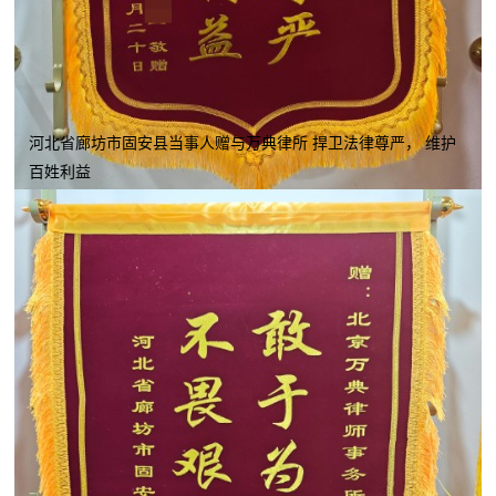
河北省廊坊市固安县当事人赠与万典律所 捍卫法律尊严， 维护
百姓利益