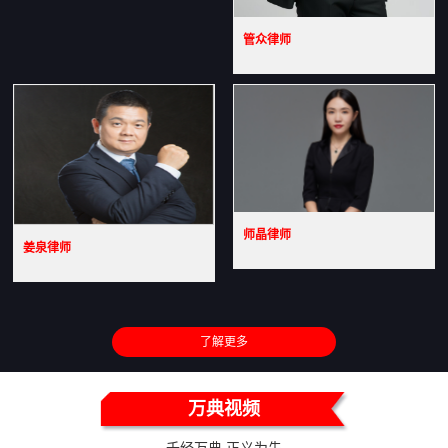
管众律师
师晶律师
姜泉律师
了解更多
万典视频