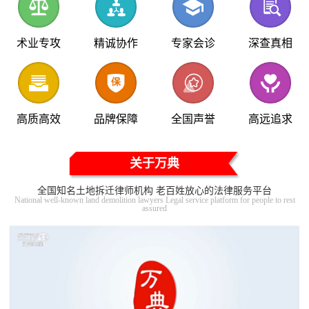
术业专攻
精诚协作
专家会诊
深查真相
高质高效
品牌保障
全国声誉
高远追求
关于万典
全国知名土地拆迁律师机构 老百姓放心的法律服务平台
National well-known land demolition lawyers Legal service platform for people to rest
assured