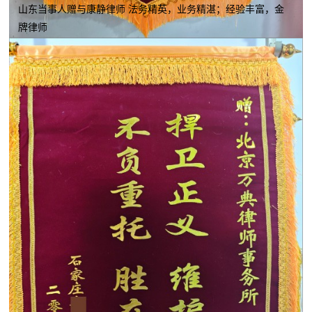
山东当事人赠与康静律师 法务精英，业务精湛；经验丰富，金
牌律师