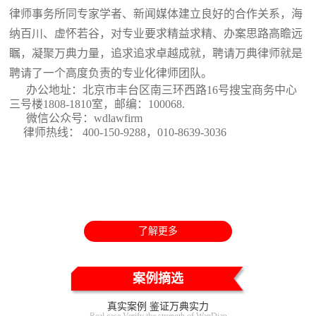
律师事务所同专家学者、新闻媒体建立良好的合作关系，海
纳百川、虚怀若谷，对专业要求精益求精、办案思路高瞻远
瞩，凝聚万典力量，追求追求卓越成就，聘请万典律师就是
聘请了一个高度负责的专业化律师团队。
办公地址：北京市丰台区南三环西路16号搜宝商务中心
三号楼1808-1810室
，邮编：100068.
微信公众号：wdlawfirm
律师热线： 400-150-9288，010-8639-3036
了解更多
案例摘选
真实案例 鉴证万典实力
Real case Verify the strength of WanDian