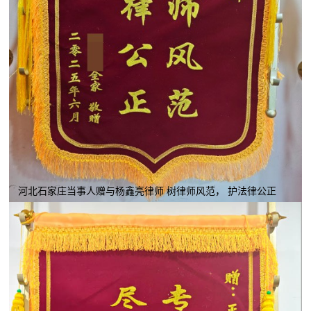
河北石家庄当事人赠与杨鑫亮律师 树律师风范， 护法律公正