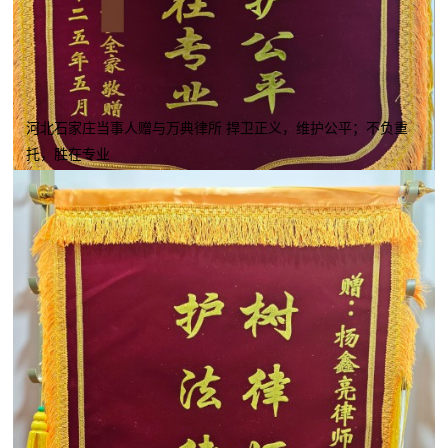
河北石家庄当事人赠与万典律所 捍卫正义，维护公平；不负重
托，胜在专业