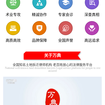
术业专攻
精诚协作
专家会诊
深查真相
高质高效
品牌保障
全国声誉
高远追求
关于万典
全国知名土地拆迁律师机构 老百姓放心的法律服务平台
National well-known land demolition lawyers Legal service platform for people to rest
assured