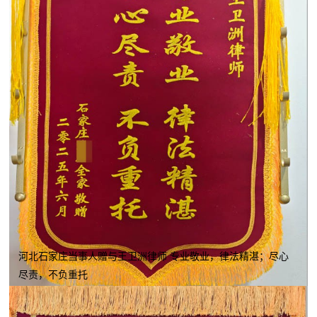
河北石家庄当事人赠与王卫洲律师 专业敬业，律法精湛；尽心
尽责，不负重托