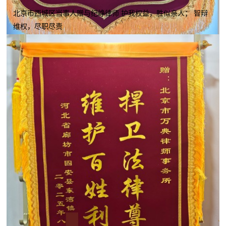
北京市西城区当事人赠与纪峥律师 护我权益，胜似亲人； 智辩
维权，尽职尽责