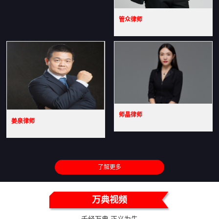
管众律师
师晶律师
姜泉律师
了解更多
万典视频