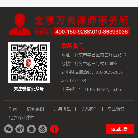
联系我们
地址：
北京市丰台区南三环西路16
号搜宝商务中心三号楼1808室
24小时律师热线：010-8639-3036
400-150-9288
关注微信公众号
电子邮件：15810784790@163.com
新闻
选登案例
万典讲堂
联系我们
专业服务
北京拆迁律师
返回顶部