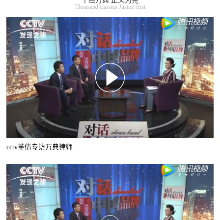
千经万典 正义为先
Thousand classics Justice first
cctv董倩专访万典律师