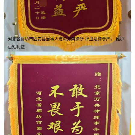
河北省廊坊市固安县当事人赠与万典律所 捍卫法律尊严， 维护
百姓利益