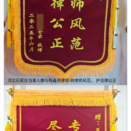
河北石家庄当事人赠与杨鑫亮律师 树律师风范， 护法律公正