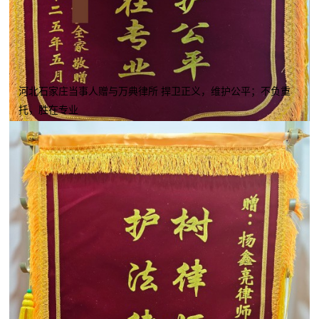
河北石家庄当事人赠与万典律所 捍卫正义，维护公平；不负重
托，胜在专业