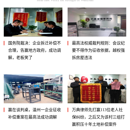
国务院裁决：企业拆迁补偿不
最高法权威裁判规则：会议纪
合理，告赢地方政府，成功调
要不得作为征收依据，越权强
解，老板笑了
拆房屋违法
赢在谈判桌，温州一企业征收
万典律师先打赢113位老人社
补偿重案在最高法成功调解
保纠纷，之后又为该村三组打
赢积压十年土地补偿案件