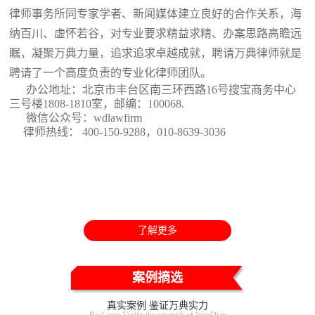
律师事务所同专家学者、新闻媒体建立良好的合作关系，海
纳百川、虚怀若谷，对专业要求精益求精、办案思路高瞻远
瞩，凝聚万典力量，追求追求卓越成就，聘请万典律师就是
聘请了一个高度负责的专业化律师团队。
办公地址：北京市丰台区南三环西路16号搜宝商务中心
三号楼1808-1810室
，邮编：100068.
微信公众号：wdlawfirm
律师热线： 400-150-9288，010-8639-3036
了解更多
案例摘选
真实案例 鉴证万典实力
Real case Verify the strength of WanDian