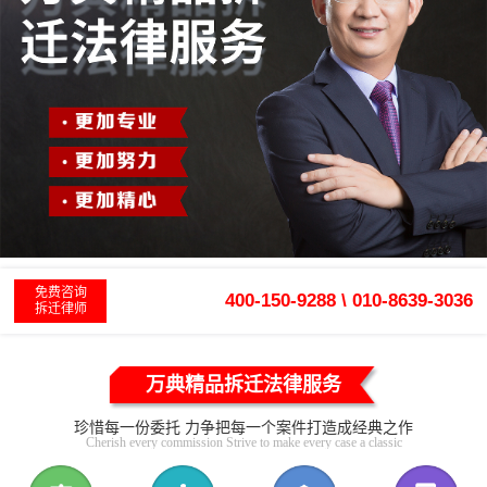
免费咨询
400-150-9288 \ 010-8639-3036
拆迁律师
万典精品拆迁法律服务
珍惜每一份委托 力争把每一个案件打造成经典之作
Cherish every commission Strive to make every case a classic