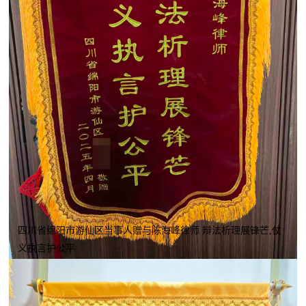
四川省绵阳市游仙区当事人赠与陈海峰律师 辩法析理展锋芒,仗
义执言护公平