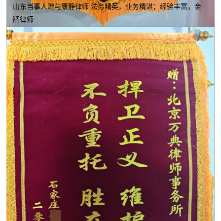
山东当事人赠与康静律师 法务精英，业务精湛；经验丰富，金
牌律师