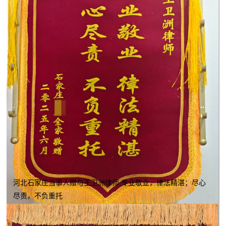
河北石家庄当事人赠与王卫洲律师 专业敬业，律法精湛；尽心
尽责，不负重托