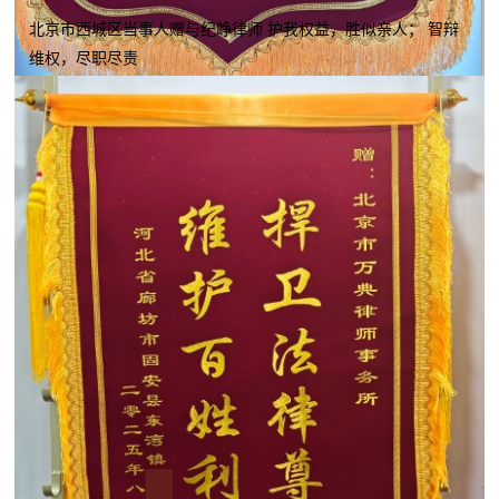
北京市西城区当事人赠与纪峥律师 护我权益，胜似亲人； 智辩
维权，尽职尽责