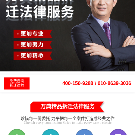
免费咨询
400-150-9288 \ 010-8639-3036
拆迁律师
万典精品拆迁法律服务
珍惜每一份委托 力争把每一个案件打造成经典之作
Cherish every commission Strive to make every case a classic