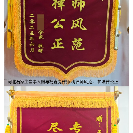
河北石家庄当事人赠与杨鑫亮律师 树律师风范， 护法律公正