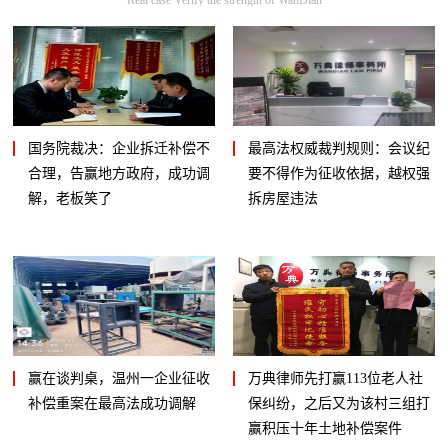
国务院裁决：企业拆迁补偿不
最高法权威裁判规则：会议纪
合理，告赢地方政府，成功调
要不得作为征收依据，越权强
解，老板笑了
拆房屋违法
赢在谈判桌，温州一企业征收
万典律师先打赢113位老人社
补偿重案在最高法成功调解
保纠纷，之后又为该村三组打
赢积压十年土地补偿案件