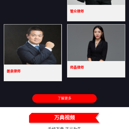
管众律师
师晶律师
姜泉律师
了解更多
万典视频