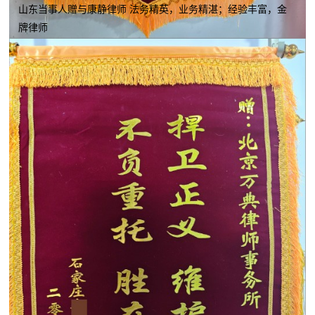
山东当事人赠与康静律师 法务精英，业务精湛；经验丰富，金
牌律师