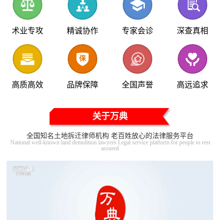
术业专攻
精诚协作
专家会诊
深查真相
高质高效
品牌保障
全国声誉
高远追求
关于万典
全国知名土地拆迁律师机构 老百姓放心的法律服务平台
National well-known land demolition lawyers Legal service platform for people to rest
assured