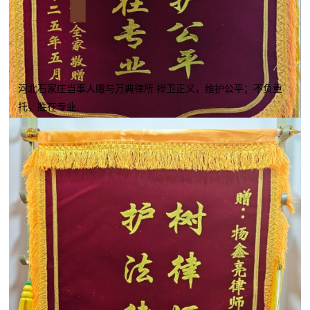
河北石家庄当事人赠与万典律所 捍卫正义，维护公平；不负重
托，胜在专业