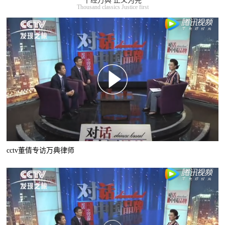
千经万典 正义为先
Thousand classics Justice first
cctv董倩专访万典律师