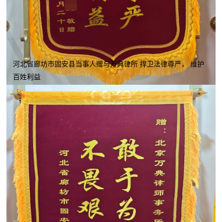
河北省廊坊市固安县当事人赠与万典律所 捍卫法律尊严， 维护
百姓利益