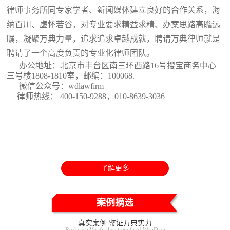
律师事务所同专家学者、新闻媒体建立良好的合作关系，海
纳百川、虚怀若谷，对专业要求精益求精、办案思路高瞻远
瞩，凝聚万典力量，追求追求卓越成就，聘请万典律师就是
聘请了一个高度负责的专业化律师团队。
办公地址：北京市丰台区南三环西路16号搜宝商务中心
三号楼1808-1810室
，邮编：100068.
微信公众号：wdlawfirm
律师热线： 400-150-9288，010-8639-3036
了解更多
案例摘选
真实案例 鉴证万典实力
Real case Verify the strength of WanDian