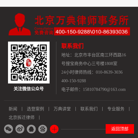
联系我们
地址：
北京市丰台区南三环西路16
号搜宝商务中心三号楼1808室
24小时律师热线：010-8639-3036
400-150-9288
关注微信公众号
电子邮件：15810784790@163.com
新闻
选登案例
万典讲堂
联系我们
专业服务
北京拆迁律师
返回顶部