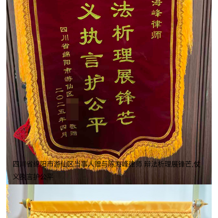
四川省绵阳市游仙区当事人赠与陈海峰律师 辩法析理展锋芒,仗
义执言护公平