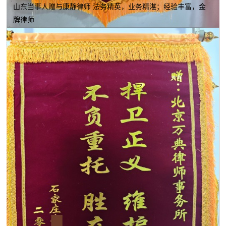
山东当事人赠与康静律师 法务精英，业务精湛；经验丰富，金
牌律师