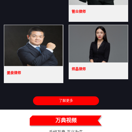
管众律师
师晶律师
姜泉律师
了解更多
万典视频