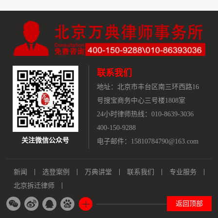
联系我们
地址：
北京市丰台区南三环西路16
号搜宝商务中心三号楼1808室
24小时律师热线：010-8639-3036
400-150-9288
关注微信公众号
电子邮件：15810784790@163.com
新闻
选登案例
万典讲堂
联系我们
专业服务
北京拆迁律师
返回顶部