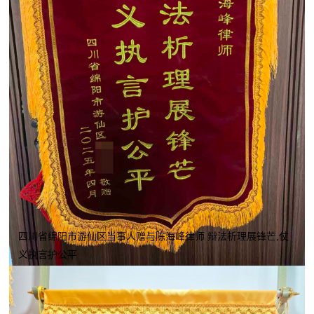
四川省绵阳市游仙区当事人赠与陈海峰律师 辩法析理展锋芒,仗
义执言护公平