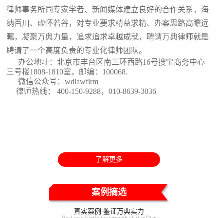
律师事务所同专家学者、新闻媒体建立良好的合作关系，海
纳百川、虚怀若谷，对专业要求精益求精、办案思路高瞻远
瞩，凝聚万典力量，追求追求卓越成就，聘请万典律师就是
聘请了一个高度负责的专业化律师团队。
办公地址：北京市丰台区南三环西路16号搜宝商务中心
三号楼1808-1810室
，邮编：100068.
微信公众号：wdlawfirm
律师热线： 400-150-9288，010-8639-3036
了解更多
案例摘选
真实案例 鉴证万典实力
Real case Verify the strength of WanDian