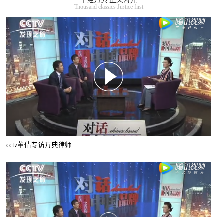
千经万典 正义为先
Thousand classics Justice first
cctv董倩专访万典律师