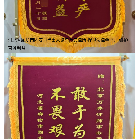
河北省廊坊市固安县当事人赠与万典律所 捍卫法律尊严， 维护
百姓利益