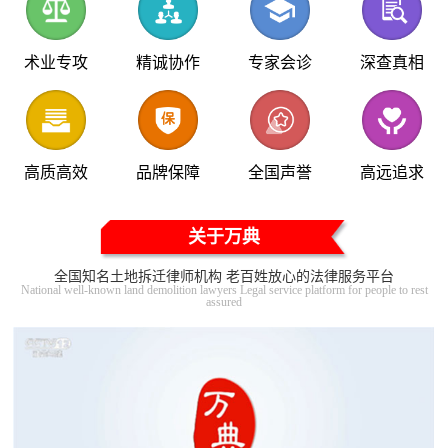
术业专攻
精诚协作
专家会诊
深查真相
高质高效
品牌保障
全国声誉
高远追求
关于万典
全国知名土地拆迁律师机构 老百姓放心的法律服务平台
National well-known land demolition lawyers Legal service platform for people to rest
assured