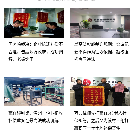
国务院裁决：企业拆迁补偿不
最高法权威裁判规则：会议纪
合理，告赢地方政府，成功调
要不得作为征收依据，越权强
解，老板笑了
拆房屋违法
赢在谈判桌，温州一企业征收
万典律师先打赢113位老人社
补偿重案在最高法成功调解
保纠纷，之后又为该村三组打
赢积压十年土地补偿案件