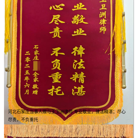
河北石家庄当事人赠与王卫洲律师 专业敬业，律法精湛；尽心
尽责，不负重托