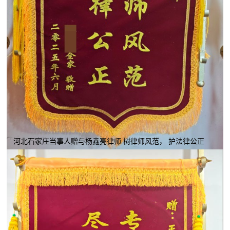
河北石家庄当事人赠与杨鑫亮律师 树律师风范， 护法律公正