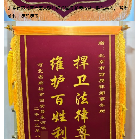
北京市西城区当事人赠与纪峥律师 护我权益，胜似亲人； 智辩
维权，尽职尽责