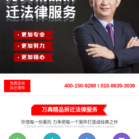
免费咨询
400-150-9288 \ 010-8639-3036
拆迁律师
万典精品拆迁法律服务
珍惜每一份委托 力争把每一个案件打造成经典之作
Cherish every commission Strive to make every case a classic