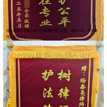
河北石家庄当事人赠与万典律所 捍卫正义，维护公平；不负重
托，胜在专业