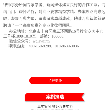
律师事务所同专家学者、新闻媒体建立良好的合作关系，海
纳百川、虚怀若谷，对专业要求精益求精、办案思路高瞻远
瞩，凝聚万典力量，追求追求卓越成就，聘请万典律师就是
聘请了一个高度负责的专业化律师团队。
办公地址：北京市丰台区南三环西路16号搜宝商务中心
三号楼1808-1810室
，邮编：100068.
微信公众号：wdlawfirm
律师热线： 400-150-9288，010-8639-3036
了解更多
案例摘选
真实案例 鉴证万典实力
Real case Verify the strength of WanDian