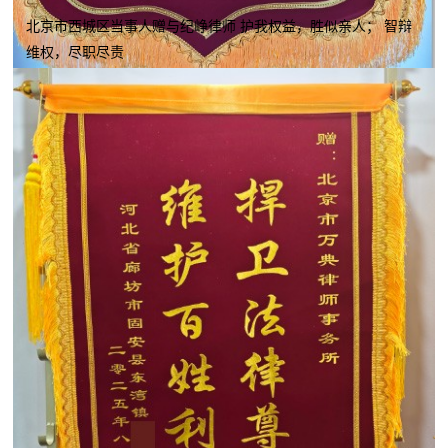
北京市西城区当事人赠与纪峥律师 护我权益，胜似亲人； 智辩
维权，尽职尽责