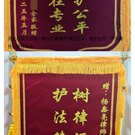
河北石家庄当事人赠与万典律所 捍卫正义，维护公平；不负重
托，胜在专业