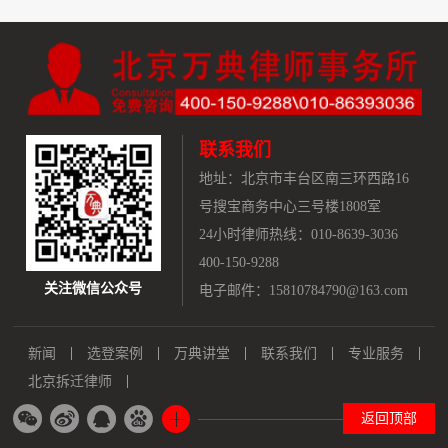
联系我们
地址：
北京市丰台区南三环西路16
号搜宝商务中心三号楼1808室
24小时律师热线：010-8639-3036
400-150-9288
关注微信公众号
电子邮件：15810784790@163.com
新闻
选登案例
万典讲堂
联系我们
专业服务
北京拆迁律师
返回顶部