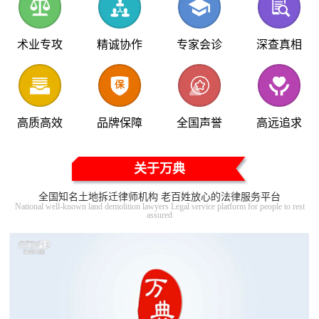
术业专攻
精诚协作
专家会诊
深查真相
高质高效
品牌保障
全国声誉
高远追求
关于万典
全国知名土地拆迁律师机构 老百姓放心的法律服务平台
National well-known land demolition lawyers Legal service platform for people to rest
assured