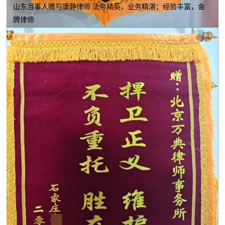
山东当事人赠与康静律师 法务精英，业务精湛；经验丰富，金
牌律师