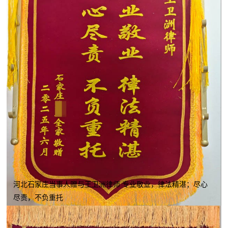
河北石家庄当事人赠与王卫洲律师 专业敬业，律法精湛；尽心
尽责，不负重托