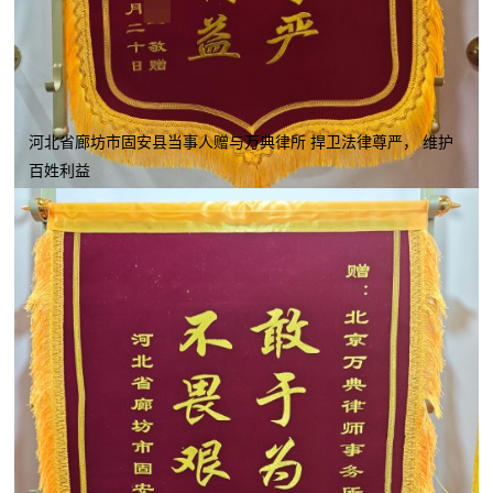
河北省廊坊市固安县当事人赠与万典律所 捍卫法律尊严， 维护
百姓利益