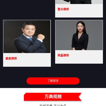
管众律师
师晶律师
姜泉律师
了解更多
万典视频