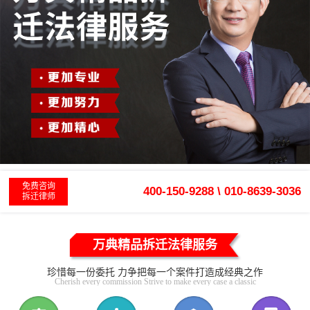
免费咨询
400-150-9288 \ 010-8639-3036
拆迁律师
万典精品拆迁法律服务
珍惜每一份委托 力争把每一个案件打造成经典之作
Cherish every commission Strive to make every case a classic