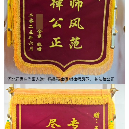
河北石家庄当事人赠与杨鑫亮律师 树律师风范， 护法律公正