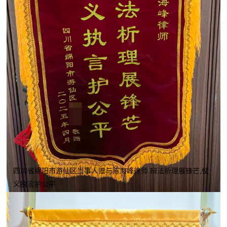
四川省绵阳市游仙区当事人赠与陈海峰律师 辩法析理展锋芒,仗
义执言护公平