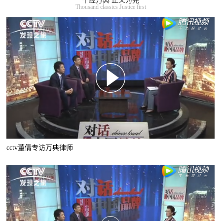
千经万典 正义为先
Thousand classics Justice first
cctv董倩专访万典律师