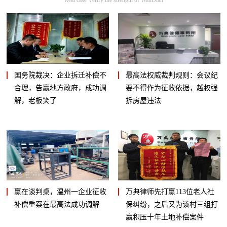
国务院裁决：企业拆迁补偿不
最高法权威裁判规则：会议纪
合理，告赢地方政府，成功调
要不得作为征收依据，越权强
解，老板笑了
拆房屋违法
赢在谈判桌，温州一企业征收
万典律师先打赢113位老人社
补偿重案在最高法成功调解
保纠纷，之后又为该村三组打
赢积压十年土地补偿案件