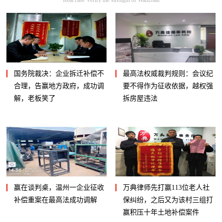
国务院裁决：企业拆迁补偿不
最高法权威裁判规则：会议纪
合理，告赢地方政府，成功调
要不得作为征收依据，越权强
解，老板笑了
拆房屋违法
赢在谈判桌，温州一企业征收
万典律师先打赢113位老人社
补偿重案在最高法成功调解
保纠纷，之后又为该村三组打
赢积压十年土地补偿案件