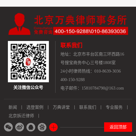
联系我们
地址：
北京市丰台区南三环西路16
号搜宝商务中心三号楼1808室
24小时律师热线：010-8639-3036
400-150-9288
关注微信公众号
电子邮件：15810784790@163.com
新闻
选登案例
万典讲堂
联系我们
专业服务
北京拆迁律师
返回顶部