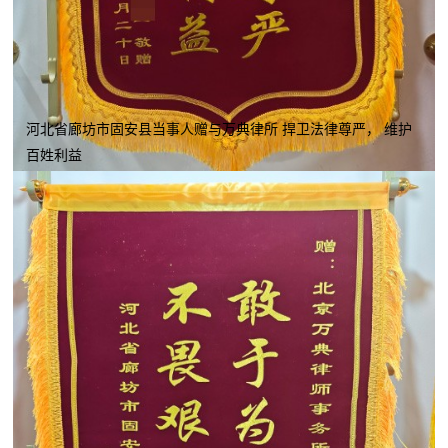
河北省廊坊市固安县当事人赠与万典律所 捍卫法律尊严， 维护
百姓利益