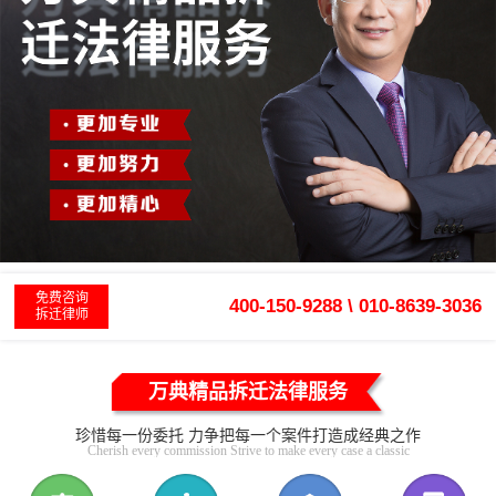
免费咨询
400-150-9288 \ 010-8639-3036
拆迁律师
万典精品拆迁法律服务
珍惜每一份委托 力争把每一个案件打造成经典之作
Cherish every commission Strive to make every case a classic