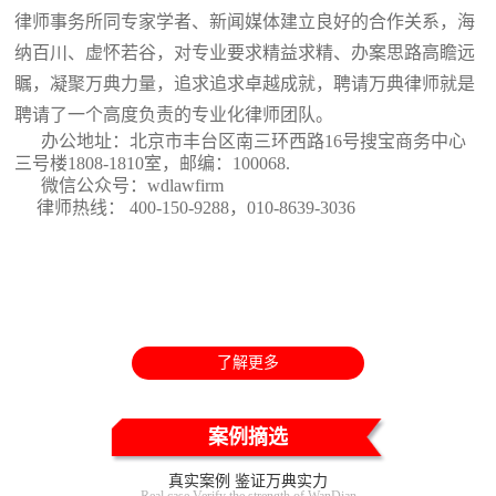
律师事务所同专家学者、新闻媒体建立良好的合作关系，海
纳百川、虚怀若谷，对专业要求精益求精、办案思路高瞻远
瞩，凝聚万典力量，追求追求卓越成就，聘请万典律师就是
聘请了一个高度负责的专业化律师团队。
办公地址：北京市丰台区南三环西路16号搜宝商务中心
三号楼1808-1810室
，邮编：100068.
微信公众号：wdlawfirm
律师热线： 400-150-9288，010-8639-3036
了解更多
案例摘选
真实案例 鉴证万典实力
Real case Verify the strength of WanDian