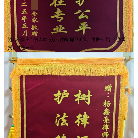
河北石家庄当事人赠与万典律所 捍卫正义，维护公平；不负重
托，胜在专业