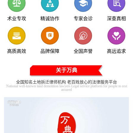
术业专攻
精诚协作
专家会诊
深查真相
高质高效
品牌保障
全国声誉
高远追求
关于万典
全国知名土地拆迁律师机构 老百姓放心的法律服务平台
National well-known land demolition lawyers Legal service platform for people to rest
assured