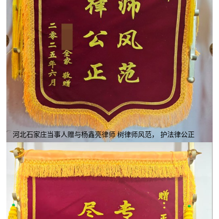
河北石家庄当事人赠与杨鑫亮律师 树律师风范， 护法律公正