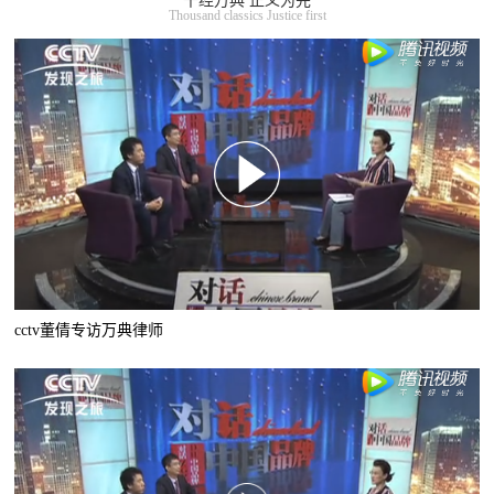
千经万典 正义为先
Thousand classics Justice first
cctv董倩专访万典律师