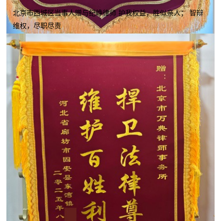
北京市西城区当事人赠与纪峥律师 护我权益，胜似亲人； 智辩
维权，尽职尽责