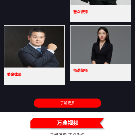
管众律师
师晶律师
姜泉律师
了解更多
万典视频