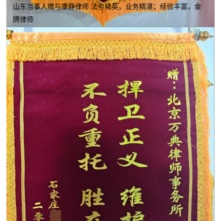
山东当事人赠与康静律师 法务精英，业务精湛；经验丰富，金
牌律师