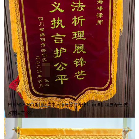
四川省绵阳市游仙区当事人赠与陈海峰律师 辩法析理展锋芒,仗
义执言护公平