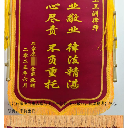
河北石家庄当事人赠与王卫洲律师 专业敬业，律法精湛；尽心
尽责，不负重托